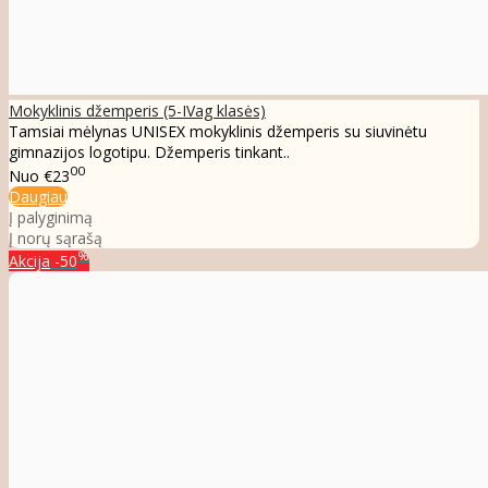
Mokyklinis džemperis (5-IVag klasės)
Tamsiai mėlynas UNISEX mokyklinis džemperis su siuvinėtu
gimnazijos logotipu. Džemperis tinkant..
00
Nuo
€23
Daugiau
Į palyginimą
Į norų sąrašą
%
Akcija
-50