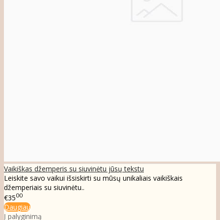
Vaikiškas džemperis su siuvinėtu jūsų tekstu
Leiskite savo vaikui išsiskirti su mūsų unikaliais vaikiškais
džemperiais su siuvinėtu..
00
€35
Daugiau
Į palyginimą