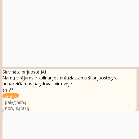
Siuvinėta prijuostė JAI
Namų virėjams ir kulinarijos entuziastams ši prijuostė yra
nepakeičiamas palydovas virtuvėje...
00
€15
Daugiau
Į palyginimą
Į norų sąrašą