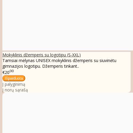
Mokyklinis džemperis su logotipu (S-XXL)
Tamsiai mėlynas UNISEX mokyklinis džemperis su siuvinėtu
gimnazijos logotipu. Džemperis tinkant..
00
€20
Į palyginimą
Į norų sąrašą