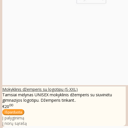
Mokyklinis džemperis su logotipu (S-XXL)
Tamsiai mėlynas UNISEX mokyklinis džemperis su siuvinėtu
gimnazijos logotipu. Džemperis tinkant..
00
€20
Į palyginimą
Į norų sąrašą