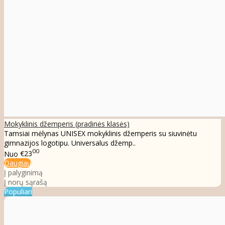
Mokyklinis džemperis (pradinės klasės)
Tamsiai mėlynas UNISEX mokyklinis džemperis su siuvinėtu
gimnazijos logotipu. Universalus džemp..
00
Nuo
€23
Daugiau
Į palyginimą
Į norų sąrašą
Populiari