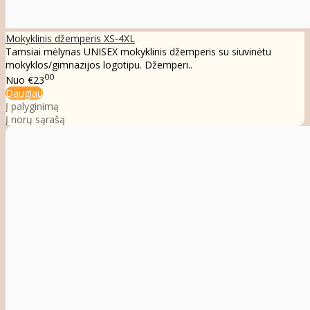
Mokyklinis džemperis XS-4XL
Tamsiai mėlynas UNISEX mokyklinis džemperis su siuvinėtu
mokyklos/gimnazijos logotipu. Džemperi..
00
Nuo
€23
Daugiau
Į palyginimą
Į norų sąrašą