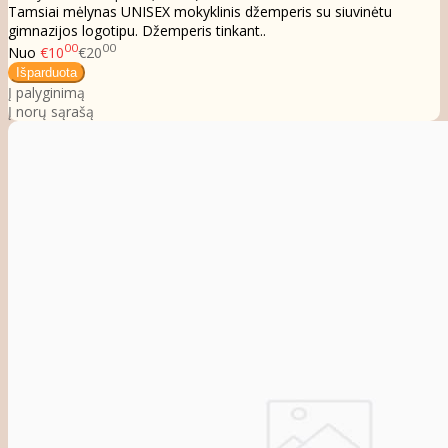
Tamsiai mėlynas UNISEX mokyklinis džemperis su siuvinėtu
gimnazijos logotipu. Džemperis tinkant..
00
00
Nuo
€10
€20
Į palyginimą
Į norų sąrašą