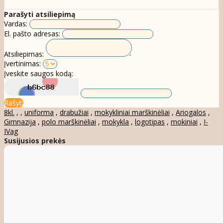
Parašyti atsiliepimą
Vardas:
El. pašto adresas:
Atsiliepimas:
Įvertinimas:
Įveskite saugos kodą:
Rašyti
8kl.
,
,
uniforma
,
drabužiai
,
mokykliniai marškinėliai
,
Ariogalos
,
Gimnazija
,
polo marškinėliai
,
mokykla
,
logotipas
,
mokiniai
,
I-
IVag
Susijusios prekės