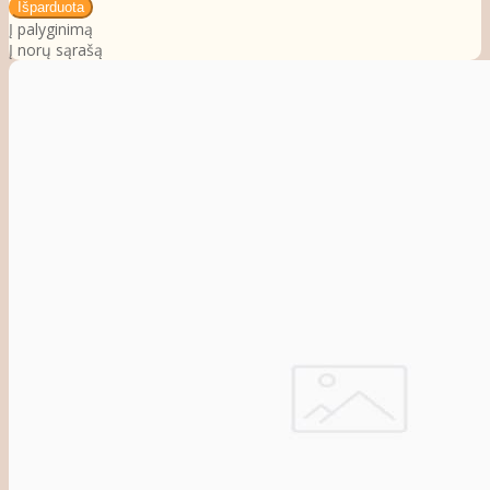
Į palyginimą
Į norų sąrašą