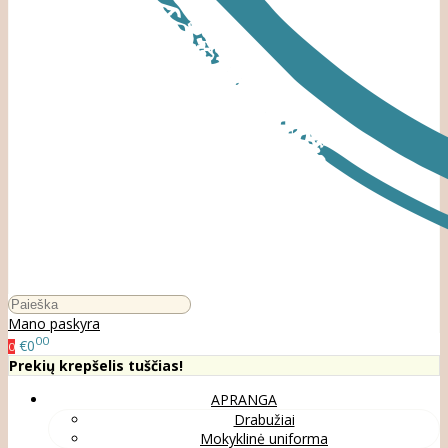
Mano paskyra
00
€0
0
Prekių krepšelis tuščias!
APRANGA
Drabužiai
Mokyklinė uniforma