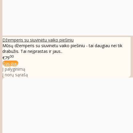
Džemperis su siuvinėtu vaiko piešiniu
Mūsų džemperis su siuvinėtu vaiko piešiniu - tai daugiau nei tik
drabužis. Tai neįprastas ir jaus..
00
€79
Daugiau
Į palyginimą
Į norų sąrašą