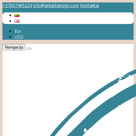
+37067485224
info@antartdesign.com
Kontaktai
Eur
USD
Navigacija