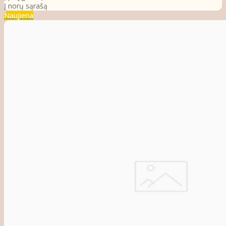
Į norų sąrašą
Naujiena