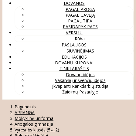
DOVANOS
PAGAL PROGĄ
PAGAL GAVĖJĄ
PAGAL TIPĄ
PASIDARYK PATS
VERSLUI
Rūbai
PASLAUGOS
SIUVINĖJIMAS
EDUKACIJOS
DOVANŲ KUPONAI
TINKLARAŠTIS
Dovanų idėjos
Vakarėlių ir švenčių idėjos
Įkvepianti Rankdarbių studija
Žaidimų Pasaulyje
Pagrindinis
APRANGA
Mokyklinė uniforma
Ariogalos gimnazija
Vyresnės klasės (5–12)
Polo marškinėliai