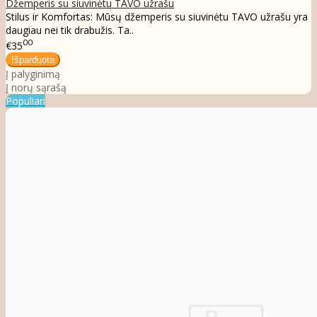
Džemperis su siuvinėtu TAVO užrašu
Stilus ir Komfortas: Mūsų džemperis su siuvinėtu TAVO užrašu yra
daugiau nei tik drabužis. Ta..
00
€35
Į palyginimą
Į norų sąrašą
Populiari