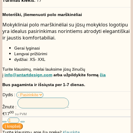
Turimas kiekis:
17
Moteriški, įliemenuoti polo marškinėliai
Mokykliniai polo marškinėliai su jūsų mokyklos logotipu
yra idealus pasirinkimas norintiems atrodyti elegantiškai
ir jaustis komfortabiliai.
Gerai lyginasi
Lengvai prižiūrimi
dydžiai: XS- XXL
Turite klausimų, mielai lauksime jūsų žinučių
į
info@antartdesign.com
arba užpildykite formą
čia
Bus pagaminta ir išsiųsta per 1-7 dienas.
Dydis :
Žinutė :
00
€17
su PVM
Turite klausimų apie šią prekę?
Klauskite