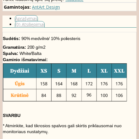
Gamintojas:
AntArt Design
Aprašymas
(0) Atsiliepimai
Sudėtis:
9
0% medvilnė/ 10% poliesteris
Gramatūra:
200 g/m2
Spalva:
White/Balta
Gaminio išmatavimai:
SVARBU
* Atminkite, kad tikrosios spalvos gali skirtis priklausomai nuo
monitoriaus nustatymų.