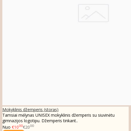
Mokyklinis džemperis (storas)
Tamsiai mėlynas UNISEX mokyklinis džemperis su siuvinėtu
gimnazijos logotipu. Džemperis tinkant..
00
00
Nuo
€10
€20