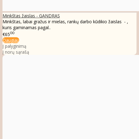
Minkštas žaislas - GANDRAS
Minkštas, labai gražus ir mielas, rankų darbo kūdikio žaislas - ,
kuris gaminamas pagal..
00
€65
Daugiau
Į palyginimą
Į norų sąrašą