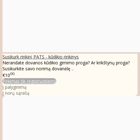
Susikurk rinkinį PATS - kūdikio rinkinys
Nerandate dovanos kūdikio gimimo proga? Ar krikštynų proga?
Susikurkite savo norimą dovanėlę ..
00
€10
Pirkimas tik registruotiems
Į palyginimą
Į norų sąrašą