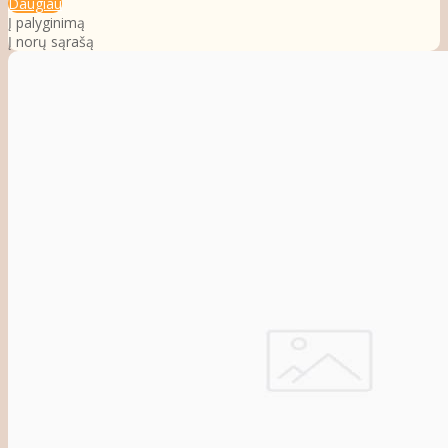
Daugiau
Į palyginimą
Į norų sąrašą