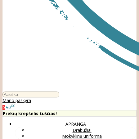
Mano paskyra
00
€0
0
Prekių krepšelis tuščias!
APRANGA
Drabužiai
Mokyklinė uniforma