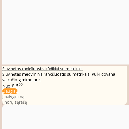
Siuvinėtas rankšluostis kūdikiui su metrikais
Siuvinėtas medvilninis rankšluostis su metrikais. Puiki dovana
vaikučio gimimo ar k..
00
Nuo
€15
Daugiau
Į palyginimą
Į norų sąrašą