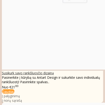
Susikurk savo rankšluosčio dizainą
Pasinerkite į kūrybą su Antart Design ir sukurkite savo individualų
rankšluostį! Pasirinkite spalvas..
00
Nuo
€21
Daugiau
Į palyginimą
Į norų sąrašą