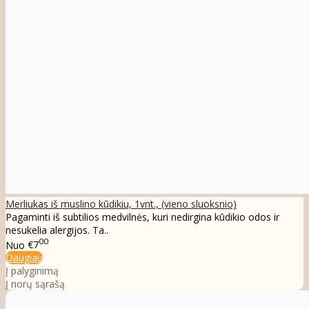
Merliukas iš muslino kūdikiu, 1vnt., (vieno sluoksnio)
Pagaminti iš subtilios medvilnės, kuri nedirgina kūdikio odos ir
nesukelia alergijos. Ta..
00
Nuo
€7
Daugiau
Į palyginimą
Į norų sąrašą