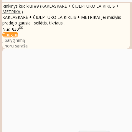
Rinkinys kūdikiui #9 (KAKLASKARĖ + ČIULPTUKO LAIKIKLIS +
METRIKAI)
KAKLASKARĖ + ČIULPTUKO LAIKIKLIS + METRIKAI Jei mažylis
pradėjo gausiai seilėtis, tikriausi..
00
Nuo
€30
Daugiau
Į palyginimą
Į norų sąrašą