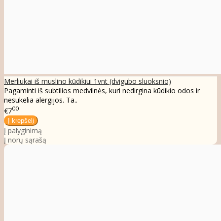
Merliukai iš muslino kūdikiui 1vnt (dvigubo sluoksnio)
Pagaminti iš subtilios medvilnės, kuri nedirgina kūdikio odos ir
nesukelia alergijos. Ta..
00
€7
Į palyginimą
Į norų sąrašą