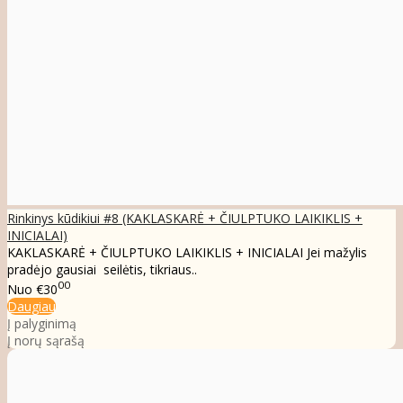
Rinkinys kūdikiui #8 (KAKLASKARĖ + ČIULPTUKO LAIKIKLIS +
INICIALAI)
KAKLASKARĖ + ČIULPTUKO LAIKIKLIS + INICIALAI Jei mažylis
pradėjo gausiai seilėtis, tikriaus..
00
Nuo
€30
Daugiau
Į palyginimą
Į norų sąrašą