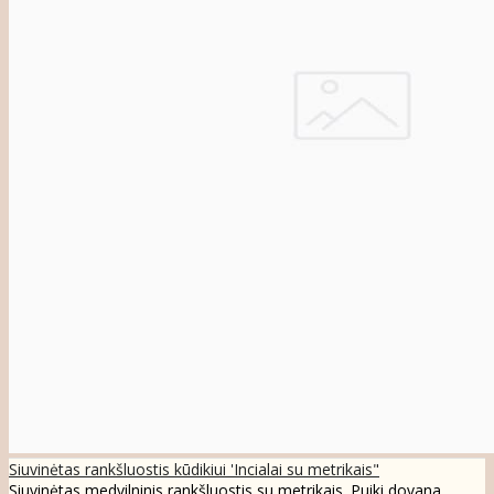
Siuvinėtas rankšluostis kūdikiui 'Incialai su metrikais"
Siuvinėtas medvilninis rankšluostis su metrikais. Puiki dovana