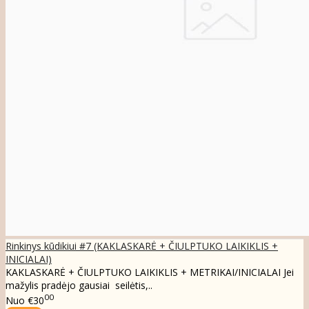
Rinkinys kūdikiui #7 (KAKLASKARĖ + ČIULPTUKO LAIKIKLIS +
INICIALAI)
KAKLASKARĖ + ČIULPTUKO LAIKIKLIS + METRIKAI/INICIALAI Jei
mažylis pradėjo gausiai seilėtis,..
00
Nuo
€30