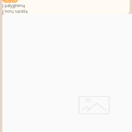
Į palyginimą
Į norų sąrašą