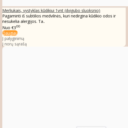
Merliukais, vystyklas kūdikiui 1vnt (dvigubo sluoksnio)
Pagaminti iš subtilios medvilnės, kuri nedirgina kūdikio odos ir
nesukelia alergijos. Ta..
00
Nuo
€3
Daugiau
Į palyginimą
Į norų sąrašą