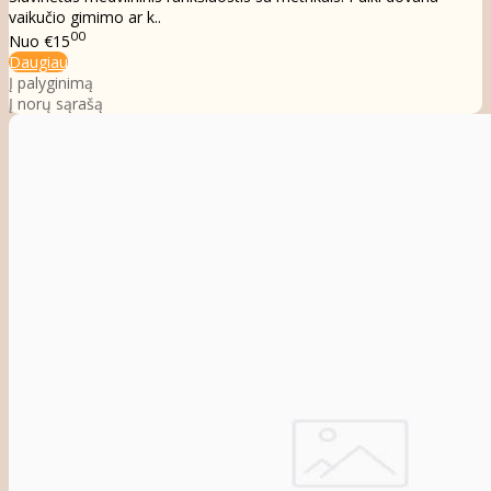
vaikučio gimimo ar k..
00
Nuo
€15
Daugiau
Į palyginimą
Į norų sąrašą