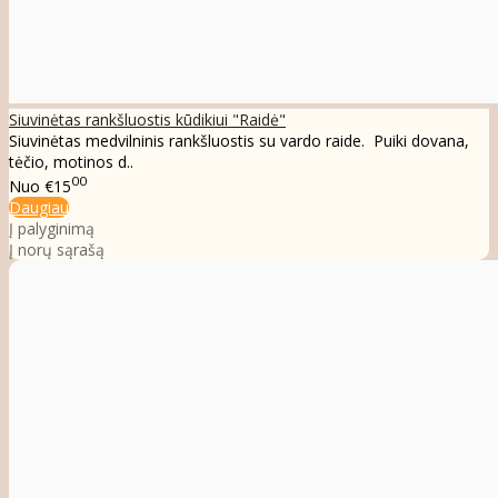
Siuvinėtas rankšluostis kūdikiui "Raidė"
Siuvinėtas medvilninis rankšluostis su vardo raide. Puiki dovana,
tėčio, motinos d..
00
Nuo
€15
Daugiau
Į palyginimą
Į norų sąrašą