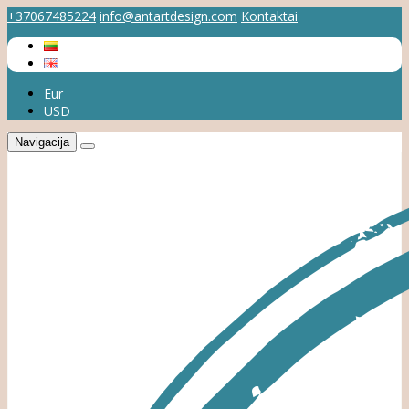
+37067485224
info@antartdesign.com
Kontaktai
Eur
USD
Navigacija