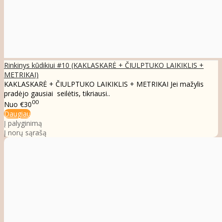
Rinkinys kūdikiui #10 (KAKLASKARĖ + ČIULPTUKO LAIKIKLIS +
METRIKAI)
KAKLASKARĖ + ČIULPTUKO LAIKIKLIS + METRIKAI Jei mažylis
pradėjo gausiai seilėtis, tikriausi..
00
Nuo
€30
Daugiau
Į palyginimą
Į norų sąrašą