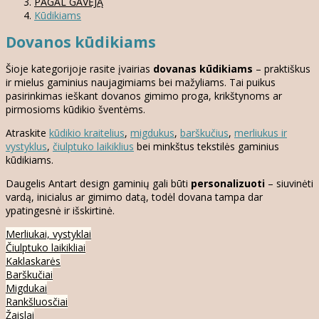
PAGAL GAVĖJĄ
Kūdikiams
Dovanos kūdikiams
Šioje kategorijoje rasite įvairias
dovanas kūdikiams
– praktiškus
ir mielus gaminius naujagimiams bei mažyliams. Tai puikus
pasirinkimas ieškant dovanos gimimo proga, krikštynoms ar
pirmosioms kūdikio šventėms.
Atraskite
kūdikio kraitelius
,
migdukus
,
barškučius
,
merliukus ir
vystyklus
,
čiulptuko laikiklius
bei minkštus tekstilės gaminius
kūdikiams.
Daugelis Antart design gaminių gali būti
personalizuoti
– siuvinėti
vardą, inicialus ar gimimo datą, todėl dovana tampa dar
ypatingesnė ir išskirtinė.
Merliukai, vystyklai
Čiulptuko laikikliai
Kaklaskarės
Barškučiai
Migdukai
Rankšluosčiai
Žaislai