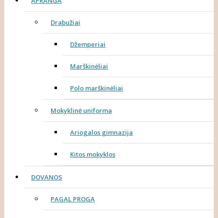
APRANGA
Drabužiai
Džemperiai
Marškinėliai
Polo marškinėliai
Mokyklinė uniforma
Ariogalos gimnazija
Kitos mokyklos
DOVANOS
PAGAL PROGĄ