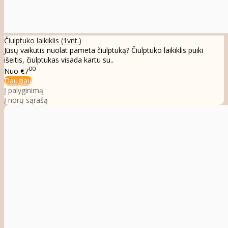
Čiulptuko laikiklis (1vnt.)
Jūsų vaikutis nuolat pameta čiulptuką? Čiulptuko laikiklis puiki
išeitis, čiulptukas visada kartu su..
00
Nuo
€7
Daugiau
Į palyginimą
Į norų sąrašą