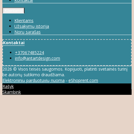
Kontaktai
Klientams
Klientams
Užsakymų istorija
Norų sąrašas
Kontaktai
+37067485224
info@antartdesign.com
2026 © Visos teisės saugomos. Kopijuoti, platinti svetainės turinį
be autorių sutikimo draudžiama.
Elektroninių parduotuvių nuoma
-
eShoprent.com
Rašyk
Skambink