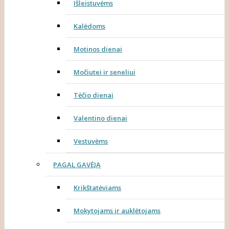
Išleistuvėms
Kalėdoms
Motinos dienai
Močiutei ir seneliui
Tėčio dienai
Valentino dienai
Vestuvėms
PAGAL GAVĖJĄ
Krikštatėviams
Mokytojams ir auklėtojams