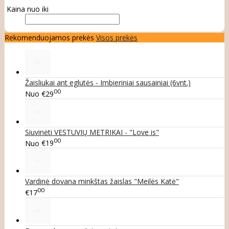
Kaina nuo iki
Rekomenduojamos prekės
Visos prekės
Žaisliukai ant eglutės - Imbieriniai sausainiai (6vnt.)
00
Nuo
€29
Siuvinėti VESTUVIŲ METRIKAI - "Love is"
00
Nuo
€19
Vardinė dovana minkštas žaislas "Meilės Katė"
00
€17