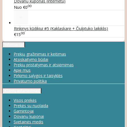
Dovanų kuponas (internetu)
00
Nuo
€0
Rinkinys kūdikiui #5 (Kaklaskarė + Čiulptuko laikiklis)
00
€15
Informacija
Prekių grąžinimas ir keitimas
Atsiskaitymo būdai
Prekių pristatymas ir atsiėmimas
Apie mus
Pirkimo sąlygos ir taisyklės
Privatumo politika
Klientų aptarnavimas
Visos prekės
Prekės su nuolaida
Gamintojai
Dovanų kuponai
Svetainės medis