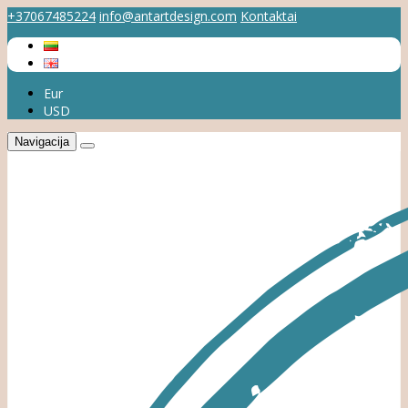
+37067485224
info@antartdesign.com
Kontaktai
Eur
USD
Navigacija