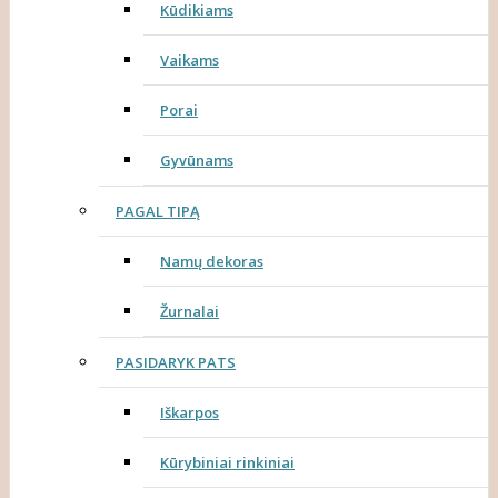
Kūdikiams
Vaikams
Porai
Gyvūnams
PAGAL TIPĄ
Namų dekoras
Žurnalai
PASIDARYK PATS
Iškarpos
Kūrybiniai rinkiniai