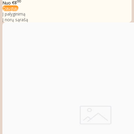
00
Nuo
€8
Daugiau
Į palyginimą
Į norų sąrašą