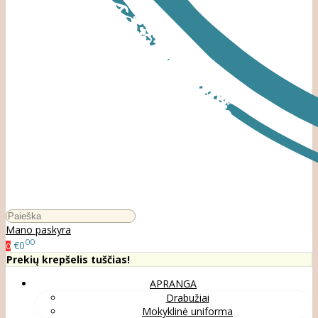
Mano paskyra
00
€0
0
Prekių krepšelis tuščias!
APRANGA
Drabužiai
Mokyklinė uniforma