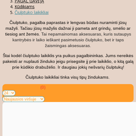
PAGAL GAVĖJĄ
Kūdikiams
Čiulptuko laikikliai
Čiulptuko, pagalba paprastas ir lengvas būdas nuraminti jūsų
mažyli. Tačiau jūsų mažylis dažnai ji pameta ant grindų, smėlio ar
tiesiog ant žemės.
Tai nepamainomas aksesuaras, kuris sutaupys
kantrybės ir laiko ieškant pasimetusio čiulptuko, bet ir taps
žaismingas aksesuaras.
Štai kodėl čiulptuko laikiklis yra puikus pagalbininkas. Jums nereikės
pakeisti ar nuplauti žinduko jeigu prisegsite jį prie laikiklio, o kitą galą
prie kūdikio drabužėlio. Ir daugiau jokių nešvarių čiulptukų!
Čiulptuko laikikliai tinka visų tipų žindukams.
Prekių palyginimas
(0)