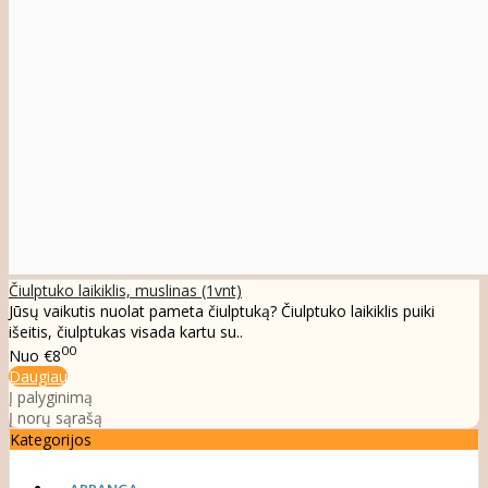
Čiulptuko laikiklis, muslinas (1vnt)
Jūsų vaikutis nuolat pameta čiulptuką? Čiulptuko laikiklis puiki
išeitis, čiulptukas visada kartu su..
00
Nuo
€8
Daugiau
Į palyginimą
Į norų sąrašą
Kategorijos