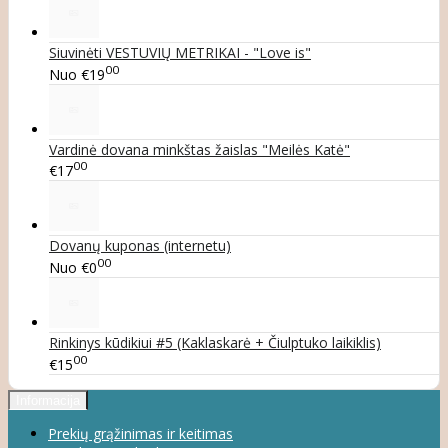
Siuvinėti VESTUVIŲ METRIKAI - "Love is"
00
Nuo
€19
Vardinė dovana minkštas žaislas "Meilės Katė"
00
€17
Dovanų kuponas (internetu)
00
Nuo
€0
Rinkinys kūdikiui #5 (Kaklaskarė + Čiulptuko laikiklis)
00
€15
Informacija
Prekių grąžinimas ir keitimas