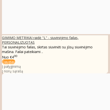
GIMIMO METRIKAI raidė "L" - siuvinėjimo failas,
PERSONALIZUOTAS
Tai siuvinėjimo failas, skirtas siuvinėti su jūsų siuvinėjimo
mašina. Failai pateikiami ..
00
Nuo
€4
Daugiau
Į palyginimą
Į norų sąrašą