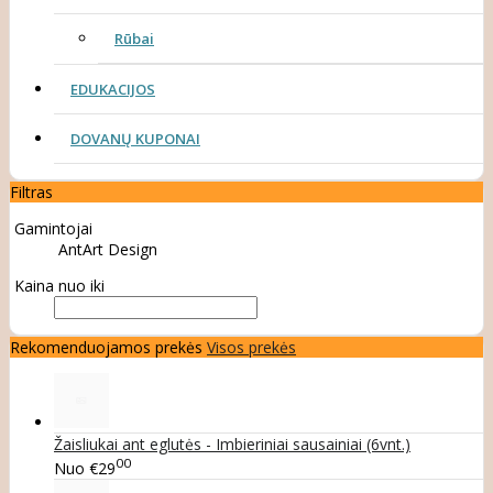
Rūbai
EDUKACIJOS
DOVANŲ KUPONAI
Filtras
Gamintojai
AntArt Design
Kaina nuo iki
Rekomenduojamos prekės
Visos prekės
Žaisliukai ant eglutės - Imbieriniai sausainiai (6vnt.)
00
Nuo
€29