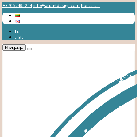
+37067485224
info@antartdesign.com
Kontaktai
Eur
USD
Navigacija