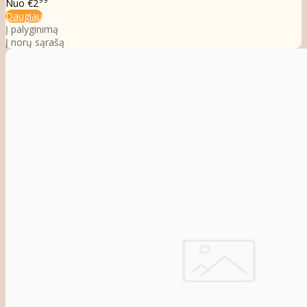
Nuo
€2
Daugiau
Į palyginimą
Į norų sąrašą