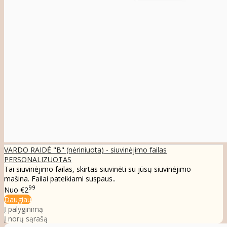
VARDO RAIDĖ "B" (nėriniuota) - siuvinėjimo failas
PERSONALIZUOTAS
Tai siuvinėjimo failas, skirtas siuvinėti su jūsų siuvinėjimo
mašina. Failai pateikiami suspaus..
99
Nuo
€2
Daugiau
Į palyginimą
Į norų sąrašą