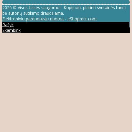
2026 © Visos teisės saugomos. Kopijuoti, platinti svetainės turinį
be autorių sutikimo draudžiama.
Elektroninių parduotuvių nuoma
-
eShoprent.com
Rašyk
Skambink