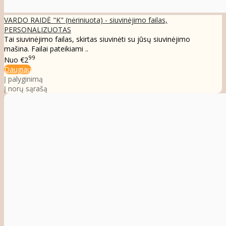
VARDO RAIDĖ "K" (nėriniuota) - siuvinėjimo failas,
PERSONALIZUOTAS
Tai siuvinėjimo failas, skirtas siuvinėti su jūsų siuvinėjimo
mašina. Failai pateikiami ..
99
Nuo
€2
Daugiau
Į palyginimą
Į norų sąrašą