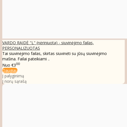
VARDO RAIDĖ "L" (nėriniuota) - siuvinėjimo failas,
PERSONALIZUOTAS
Tai siuvinėjimo failas, skirtas siuvinėti su jūsų siuvinėjimo
mašina. Failai pateikiami ..
00
Nuo
€3
Daugiau
Į palyginimą
Į norų sąrašą