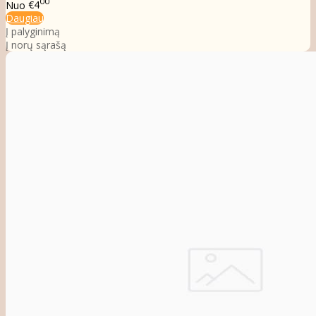
00
Nuo
€4
Daugiau
Į palyginimą
Į norų sąrašą