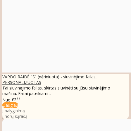
VARDO RAIDĖ "S" (nėriniuota) - siuvinėjimo failas,
PERSONALIZUOTAS
Tai siuvinėjimo failas, skirtas siuvinėti su jūsų siuvinėjimo
mašina. Failai pateikiami ..
99
Nuo
€2
Daugiau
Į palyginimą
Į norų sąrašą