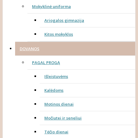
Mokyklinė uniforma
Ariogalos gimnazija
Kitos mokyklos
DOVANOS
PAGAL PROGĄ
Išleistuvėms
Kalėdoms
Motinos dienai
Močiutei ir seneliui
Tėčio dienai