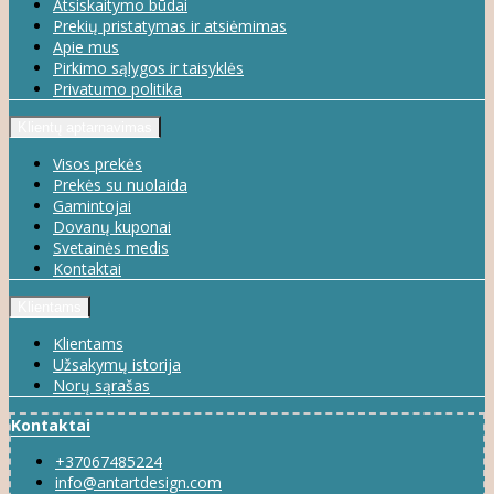
Atsiskaitymo būdai
Prekių pristatymas ir atsiėmimas
Apie mus
Pirkimo sąlygos ir taisyklės
Privatumo politika
Klientų aptarnavimas
Visos prekės
Prekės su nuolaida
Gamintojai
Dovanų kuponai
Svetainės medis
Kontaktai
Klientams
Klientams
Užsakymų istorija
Norų sąrašas
Kontaktai
+37067485224
info@antartdesign.com