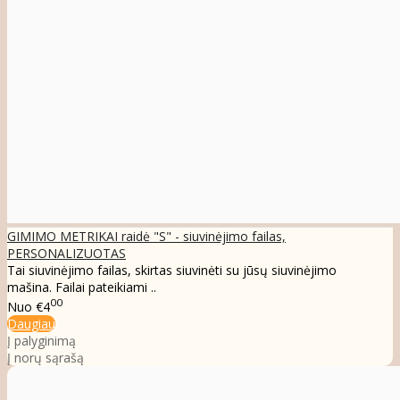
GIMIMO METRIKAI raidė "S" - siuvinėjimo failas,
PERSONALIZUOTAS
Tai siuvinėjimo failas, skirtas siuvinėti su jūsų siuvinėjimo
mašina. Failai pateikiami ..
00
Nuo
€4
Daugiau
Į palyginimą
Į norų sąrašą