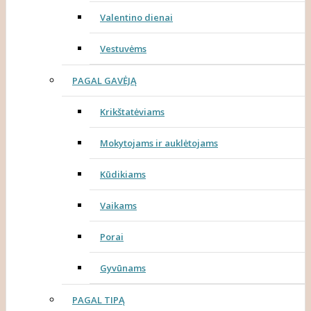
Valentino dienai
Vestuvėms
PAGAL GAVĖJĄ
Krikštatėviams
Mokytojams ir auklėtojams
Kūdikiams
Vaikams
Porai
Gyvūnams
PAGAL TIPĄ