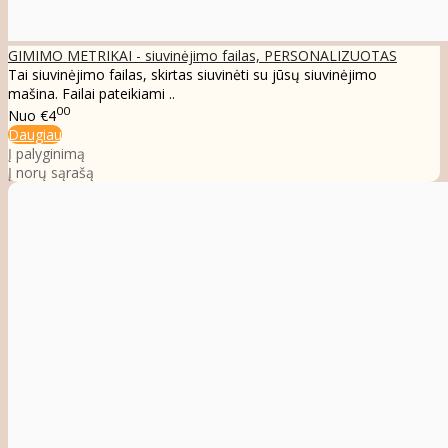
GIMIMO METRIKAI - siuvinėjimo failas, PERSONALIZUOTAS
Tai siuvinėjimo failas, skirtas siuvinėti su jūsų siuvinėjimo
mašina. Failai pateikiami ..
00
Nuo
€4
Daugiau
Į palyginimą
Į norų sąrašą