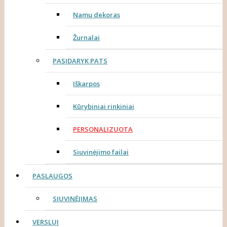
Namų dekoras
Žurnalai
PASIDARYK PATS
Iškarpos
Kūrybiniai rinkiniai
PERSONALIZUOTA
Siuvinėjimo failai
PASLAUGOS
SIUVINĖJIMAS
VERSLUI