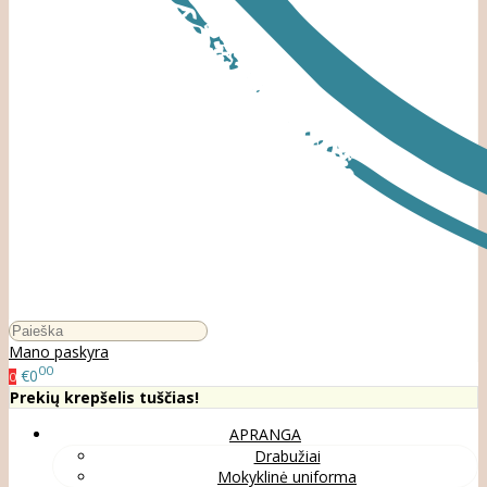
Mano paskyra
00
€0
0
Prekių krepšelis tuščias!
APRANGA
Drabužiai
Mokyklinė uniforma