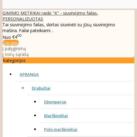
GIMIMO METRIKAI raidė "K" - siuvinėjimo failas,
PERSONALIZUOTAS
Tai siuvinėjimo failas, skirtas siuvinėti su jūsų siuvinėjimo
mašina. Failai pateikiami ..
00
Nuo
€4
Daugiau
Į palyginimą
Į norų sąrašą
Kategorijos
APRANGA
Drabužiai
Džemperiai
Marškinėliai
Polo marškinėliai