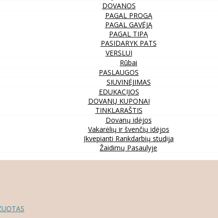
DOVANOS
PAGAL PROGĄ
PAGAL GAVĖJĄ
PAGAL TIPĄ
PASIDARYK PATS
VERSLUI
Rūbai
PASLAUGOS
SIUVINĖJIMAS
EDUKACIJOS
DOVANŲ KUPONAI
TINKLARAŠTIS
Dovanų idėjos
Vakarėlių ir švenčių idėjos
Įkvepianti Rankdarbių studija
Žaidimų Pasaulyje
IZUOTAS