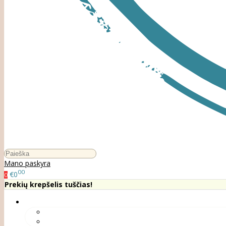
Mano paskyra
00
€0
0
Prekių krepšelis tuščias!