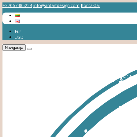
+37067485224
info@antartdesign.com
Kontaktai
Eur
USD
Navigacija