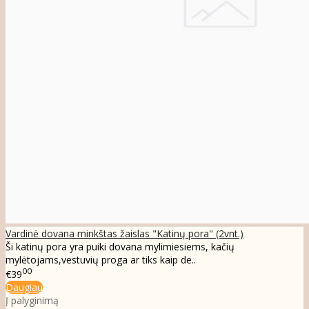
Vardinė dovana minkštas žaislas "Katinų pora" (2vnt.)
Ši katinų pora yra puiki dovana mylimiesiems, kačių
mylėtojams,vestuvių proga ar tiks kaip de..
00
€39
Daugiau
Į palyginimą