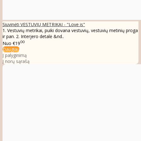
Siuvinėti VESTUVIŲ METRIKAI - "Love is"
1. Vestuvių metrikai, puiki dovana vestuvių, vestuvių metinių proga
ir pan. 2. Interjero detalė &nd..
00
Nuo
€19
Daugiau
Į palyginimą
Į norų sąrašą