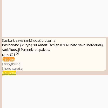
Susikurk savo rankšluosčio dizainą
Pasinerkite į kūrybą su Antart Design ir sukurkite savo individualų
rankšluostį! Pasirinkite spalvas..
00
Nuo
€21
Daugiau
Į palyginimą
Į norų sąrašą
Naujiena