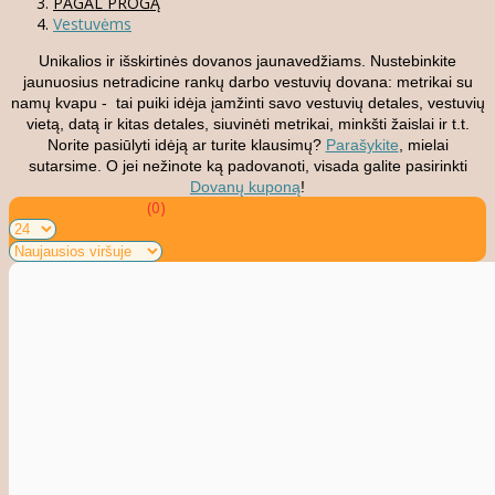
PAGAL PROGĄ
Vestuvėms
Unikalios ir išskirtinės dovanos jaunavedžiams. Nustebinkite
jaunuosius netradicine rankų darbo vestuvių dovana: metrikai su
namų kvapu - tai puiki idėja įamžinti savo vestuvių detales, vestuvių
vietą, datą ir kitas detales, siuvinėti metrikai, minkšti žaislai ir t.t.
Norite pasiūlyti idėją ar turite klausimų?
Parašykite
, mielai
sutarsime. O jei nežinote ką padovanoti, visada galite pasirinkti
Dovanų kuponą
!
Prekių palyginimas
(0)