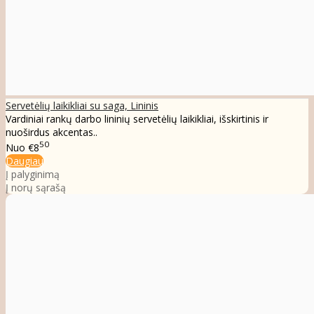
Servetėlių laikikliai su saga, Lininis
Vardiniai rankų darbo lininių servetėlių laikikliai, išskirtinis ir
nuoširdus akcentas..
50
Nuo
€8
Daugiau
Į palyginimą
Į norų sąrašą