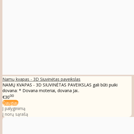
Namų kvapas - 3D Siuvinėtas paveikslas
NAMŲ KVAPAS - 3D SIUVINĖTAS PAVEIKSLAS gali būti puiki
dovana: * Dovana moteriai, dovana Jai..
00
€30
Daugiau
Į palyginimą
Į norų sąrašą