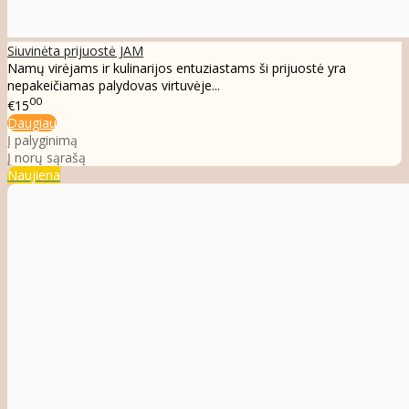
Siuvinėta prijuostė JAM
Namų virėjams ir kulinarijos entuziastams ši prijuostė yra
nepakeičiamas palydovas virtuvėje...
00
€15
Daugiau
Į palyginimą
Į norų sąrašą
Naujiena