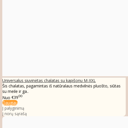
Universalus siuvinėtas chalatas su kapišonu M-XXL
Šis chalatas, pagamintas iš natūralaus medvilnės pluošto, siūtas
su meile ir ga..
00
Nuo
€39
Daugiau
Į palyginimą
Į norų sąrašą