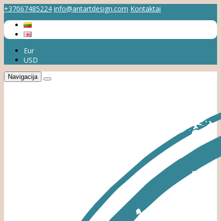
+37067485224
info@antartdesign.com
Kontaktai
Eur
USD
Navigacija