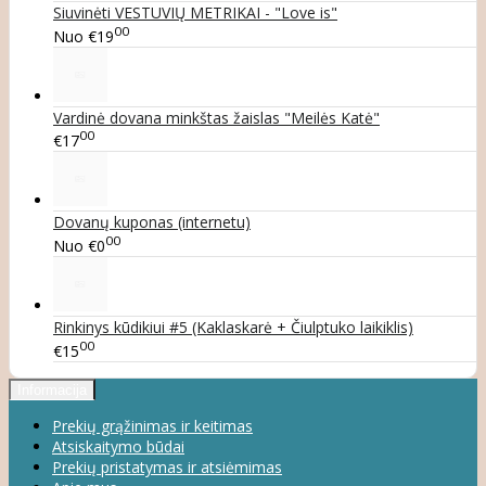
Siuvinėti VESTUVIŲ METRIKAI - "Love is"
00
Nuo
€19
Vardinė dovana minkštas žaislas "Meilės Katė"
00
€17
Dovanų kuponas (internetu)
00
Nuo
€0
Rinkinys kūdikiui #5 (Kaklaskarė + Čiulptuko laikiklis)
00
€15
Informacija
Prekių grąžinimas ir keitimas
Atsiskaitymo būdai
Prekių pristatymas ir atsiėmimas