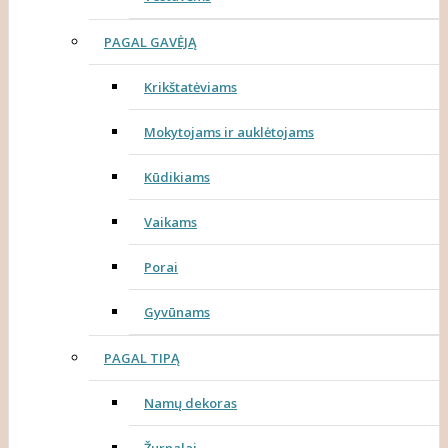
PAGAL GAVĖJĄ
Krikštatėviams
Mokytojams ir auklėtojams
Kūdikiams
Vaikams
Porai
Gyvūnams
PAGAL TIPĄ
Namų dekoras