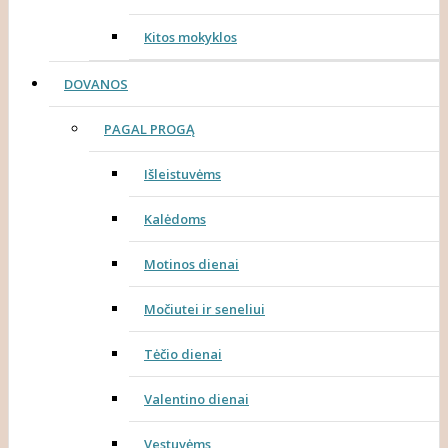
Kitos mokyklos
DOVANOS
PAGAL PROGĄ
Išleistuvėms
Kalėdoms
Motinos dienai
Močiutei ir seneliui
Tėčio dienai
Valentino dienai
Vestuvėms