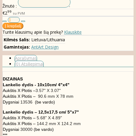
Žinutė :
99
€2
su PVM
Turite klausimų apie šią prekę?
Klauskite
Kilmės šalis:
Lietuva/Lithuania
Gamintojas:
AntArt Design
Aprašymas
(0) Atsiliepimai
DIZAINAS
Lankelio dydis -
10x10cm/ 4"x4"
Aukštis X Plotis –
3.57" X 3.07"
Aukštis X Plotis –
90.6 mm X 78 mm
Dygsniai
13536
(be vardo)
Lankelio dydis – 12,5x17,5 cm/ 5"x7"
Aukštis X Plotis –
5.68" X 4.89"
Aukštis X Plotis –
144.2 mm X 124.2 mm
Dygsniai
30000
(be vardo)
***