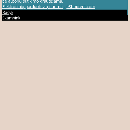
be autorių sutikimo draudžiama.
Elektroninių parduotuvių nuoma
-
eShoprent.com
Rašyk
Skambink