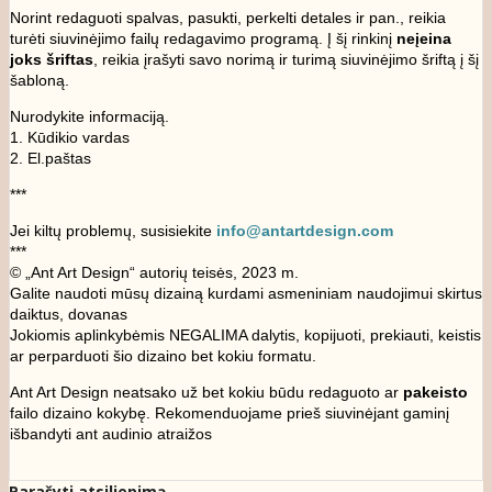
Norint redaguoti spalvas, pasukti, perkelti detales ir pan., reikia
turėti siuvinėjimo failų redagavimo programą. Į šį rinkinį
neįeina
joks šriftas
, reikia įrašyti savo norimą ir turimą siuvinėjimo šriftą į šį
šabloną.
Nurodykite informaciją.
1. Kūdikio vardas
2. El.paštas
***
Jei kiltų problemų, susisiekite
info@antartdesign.com
***
© „Ant Art Design“ autorių teisės, 2023 m.
Galite naudoti mūsų dizainą kurdami asmeniniam naudojimui skirtus
daiktus, dovanas
Jokiomis aplinkybėmis NEGALIMA dalytis, kopijuoti, prekiauti, keistis
ar perparduoti šio dizaino bet kokiu formatu.
Ant Art Design neatsako už bet kokiu būdu redaguoto ar
pakeisto
failo dizaino kokybę. Rekomenduojame prieš siuvinėjant gaminį
išbandyti ant audinio atraižos
Parašyti atsiliepimą