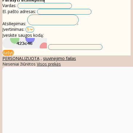
Vardas:
El. pašto adresas:
Atsiliepimas:
Įvertinimas:
Įveskite saugos kodą:
Rašyti
PERSONALIZUOTA
,
siuvinėjimo failas
Neseniai žiūrėtos
Visos prekės