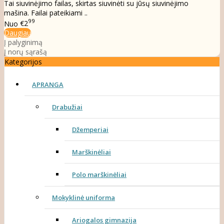
Tai siuvinėjimo failas, skirtas siuvinėti su jūsų siuvinėjimo
mašina. Failai pateikiami ..
99
Nuo
€2
Daugiau
Į palyginimą
Į norų sąrašą
Kategorijos
APRANGA
Drabužiai
Džemperiai
Marškinėliai
Polo marškinėliai
Mokyklinė uniforma
Ariogalos gimnazija