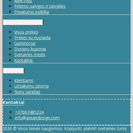
Apie mus
Pirkimo sąlygos ir taisyklės
Privatumo politika
Klientų aptarnavimas
Visos prekės
Prekės su nuolaida
Gamintojai
Dovanų kuponai
Svetainės medis
Kontaktai
Klientams
Klientams
Užsakymų istorija
Norų sąrašas
Kontaktai
+37067485224
info@antartdesign.com
2026 © Visos teisės saugomos. Kopijuoti, platinti svetainės turinį