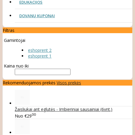
EDUKACIJOS
DOVANŲ KUPONAI
Filtras
Gamintojai
eshoprent 2
eshoprent 1
Kaina nuo iki
Rekomenduojamos prekės
Visos prekės
Žaisliukai ant eglutės - Imbieriniai sausainiai (6vnt.)
00
Nuo
€29