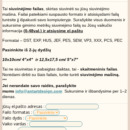
Tai
siuvinėjimo failas
, skirtas siuvinėti su jūsų siuvinėjimo
mašina. Failai pateikiami suspausto formato ir atsisiųsdami failą
turėsite jį išpakuoti savo kompiuteryje. Surašykite visus duomenis ir
sukursime gimimo metrikų siuvinėjimo failą su Jūsų vaikučio
informacija
(0-48val.) ir atsiųsime el.paštu
Formatai – DST, EXP, HUS, JEF, PES, SEW, VP3, XXX, PCS, PEC
Pasirinkite iš 2-jų dydžių
10x10cm/ 4"x4" ir 12,5x17,5 cm/ 5"x7"
Tai ne siuvinėtas ir pabaigtas daiktas, tai -
skaitmeninis failas
.
Norėdami dirbti su šiais failais, turite turėti
siuvinėjimo mašiną.
***
Jei nerandate savo raidės, parašykite
mums
info@antartdesign.com
Sukursime ir išbandysime per 1–2
dienas.
Jūsų el.pašto adresas :
Failo formatas :
Failo dydis :
Vaiko vardas :