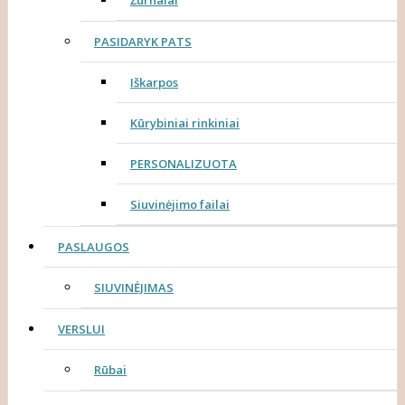
Žurnalai
PASIDARYK PATS
Iškarpos
Kūrybiniai rinkiniai
PERSONALIZUOTA
Siuvinėjimo failai
PASLAUGOS
SIUVINĖJIMAS
VERSLUI
Rūbai