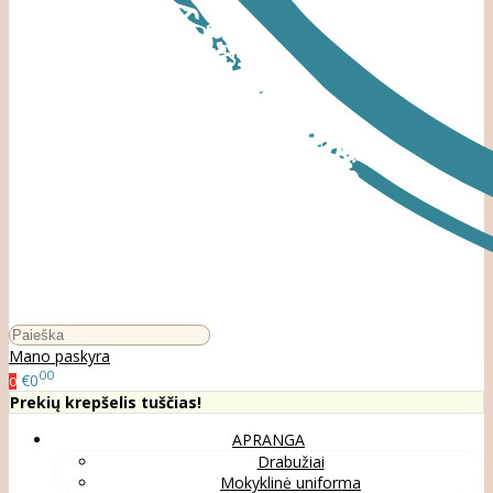
Mano paskyra
00
€0
0
Prekių krepšelis tuščias!
APRANGA
Drabužiai
Mokyklinė uniforma