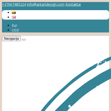
+37067485224
info@antartdesign.com
Kontaktai
Eur
USD
Navigacija