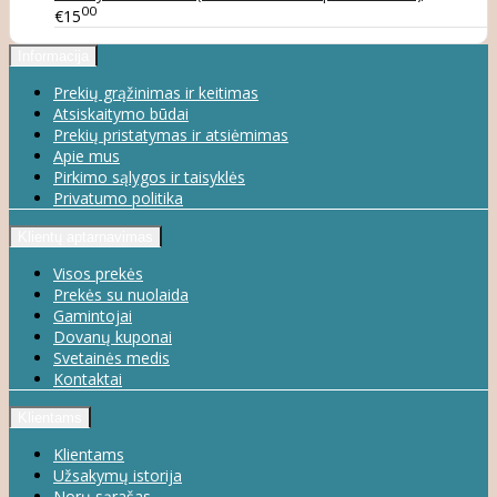
00
€15
Informacija
Prekių grąžinimas ir keitimas
Atsiskaitymo būdai
Prekių pristatymas ir atsiėmimas
Apie mus
Pirkimo sąlygos ir taisyklės
Privatumo politika
Klientų aptarnavimas
Visos prekės
Prekės su nuolaida
Gamintojai
Dovanų kuponai
Svetainės medis
Kontaktai
Klientams
Klientams
Užsakymų istorija
Norų sąrašas