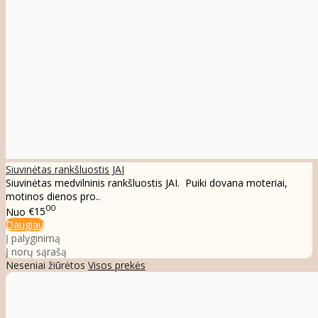
Siuvinėtas rankšluostis JAI
Siuvinėtas medvilninis rankšluostis JAI. Puiki dovana moteriai,
motinos dienos pro..
00
Nuo
€15
Daugiau
Į palyginimą
Į norų sąrašą
Neseniai žiūrėtos
Visos prekės