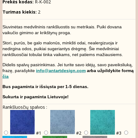
Prekės kodas:
R-K-002
Turimas kiekis:
2
Siuvinėtas medvilninis rankšluostis su metrikais. Puiki dovana
vaikučio gimimo ar krikštynų proga.
Stori, purūs, be galo malonūs, minkšti odai, nealergizuoja ir
nedirgina odos, puikiai sugeriantys drėgmę. Šie medvilniniai
rankšluosčiai tobulai tinka vaikams, net patiems mažiausiems.
Didelis spalvų pasirinkimas. Jei turite savo idėjų, savo paveiksliuką,
frazę, parašykite
info@antartdesign.com
arba užpildykite formą
čia
Bus pagaminta ir išsiųsta per 1-5 dienas.
Sukurta ir pagaminta Lietuvoje!
Rankšluosčių spalvos :
#1
#2
#3