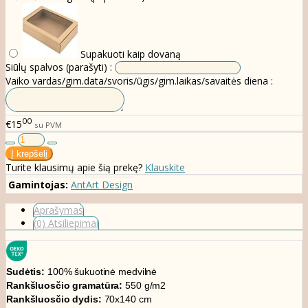
Supakuoti kaip dovaną
Siūlų spalvos (parašyti) :
Vaiko vardas/gim.data/svoris/ūgis/gim.laikas/savaitės diena :
00
€15
su PVM
Turite klausimų apie šią prekę?
Klauskite
Gamintojas:
AntArt Design
Aprašymas
(0) Atsiliepimai
Sudėtis:
100% šukuotinė medvilnė
Rankšluosčio gramatūra:
550 g/m2
Rankšluosčio dydis:
70x140 cm