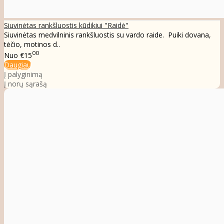
Siuvinėtas rankšluostis kūdikiui "Raidė"
Siuvinėtas medvilninis rankšluostis su vardo raide. Puiki dovana,
tėčio, motinos d..
00
Nuo
€15
Daugiau
Į palyginimą
Į norų sąrašą