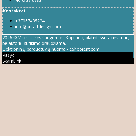
Kontaktai
+37067485224
info@antartdesign.com
2026 © Visos teisės saugomos. Kopijuoti, platinti svetainės turinį
be autorių sutikimo draudžiama.
Elektroninių parduotuvių nuoma
-
eShoprent.com
Rašyk
Skambink