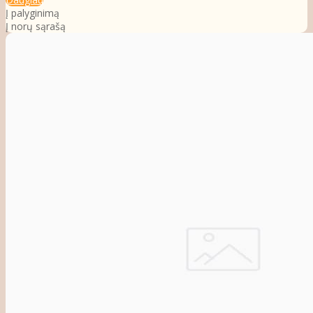
Į palyginimą
Į norų sąrašą