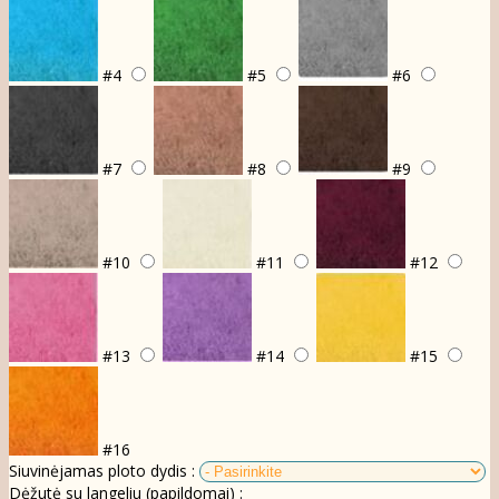
#4
#5
#6
#7
#8
#9
#10
#11
#12
#13
#14
#15
#16
Siuvinėjamas ploto dydis :
Dėžutė su langeliu (papildomai) :