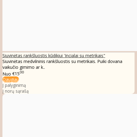
Siuvinėtas rankšluostis kūdikiui 'Incialai su metrikais"
Siuvinėtas medvilninis rankšluostis su metrikais. Puiki dovana
vaikučio gimimo ar k..
00
Nuo
€15
Daugiau
Į palyginimą
Į norų sąrašą