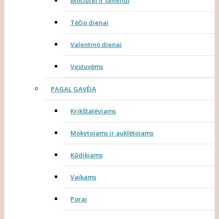
Močiutei ir seneliui
Tėčio dienai
Valentino dienai
Vestuvėms
PAGAL GAVĖJĄ
Krikštatėviams
Mokytojams ir auklėtojams
Kūdikiams
Vaikams
Porai