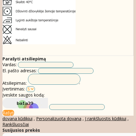
Parašyti atsiliepimą
Vardas:
El. pašto adresas:
Atsiliepimas:
Įvertinimas:
Įveskite saugos kodą:
Rašyti
dovana kūdikiui
,
Personalizuota dovana
,
J rankšluostis kūdikiui
,
Rankšluosčiai
Susijusios prekės