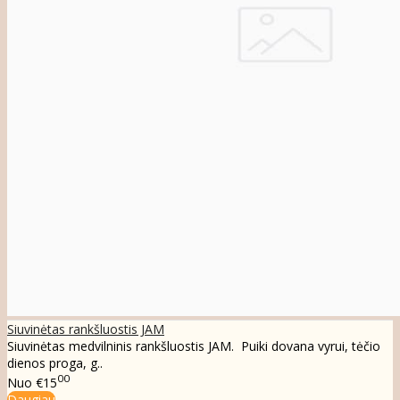
Siuvinėtas rankšluostis JAM
Siuvinėtas medvilninis rankšluostis JAM. Puiki dovana vyrui, tėčio
dienos proga, g..
00
Nuo
€15
Daugiau