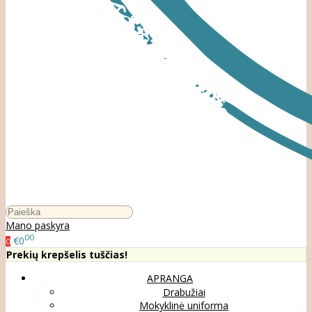
Mano paskyra
00
€0
0
Prekių krepšelis tuščias!
APRANGA
Drabužiai
Mokyklinė uniforma