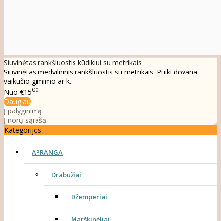
Siuvinėtas rankšluostis kūdikiui su metrikais
Siuvinėtas medvilninis rankšluostis su metrikais. Puiki dovana
vaikučio gimimo ar k..
00
Nuo
€15
Daugiau
Į palyginimą
Į norų sąrašą
Kategorijos
APRANGA
Drabužiai
Džemperiai
Marškinėliai