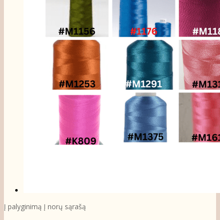
Į palyginimą
Į norų sąrašą