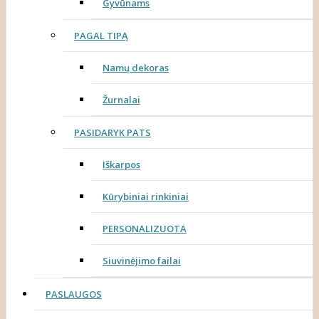
Gyvūnams
PAGAL TIPĄ
Namų dekoras
Žurnalai
PASIDARYK PATS
Iškarpos
Kūrybiniai rinkiniai
PERSONALIZUOTA
Siuvinėjimo failai
PASLAUGOS