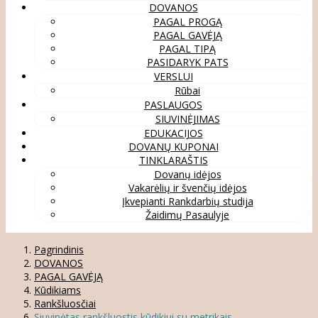
DOVANOS
PAGAL PROGĄ
PAGAL GAVĖJĄ
PAGAL TIPĄ
PASIDARYK PATS
VERSLUI
Rūbai
PASLAUGOS
SIUVINĖJIMAS
EDUKACIJOS
DOVANŲ KUPONAI
TINKLARAŠTIS
Dovanų idėjos
Vakarėlių ir švenčių idėjos
Įkvepianti Rankdarbių studija
Žaidimų Pasaulyje
Pagrindinis
DOVANOS
PAGAL GAVĖJĄ
Kūdikiams
Rankšluosčiai
Siuvinėtas rankšluostis kūdikiui su metrikais