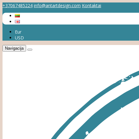
+37067485224
info@antartdesign.com
Kontaktai
Eur
USD
Navigacija