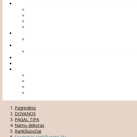
Pagrindinis
DOVANOS
PAGAL TIPĄ
Namų dekoras
Rankšluosčiai
Siuvinėtas rankšluostis JAI