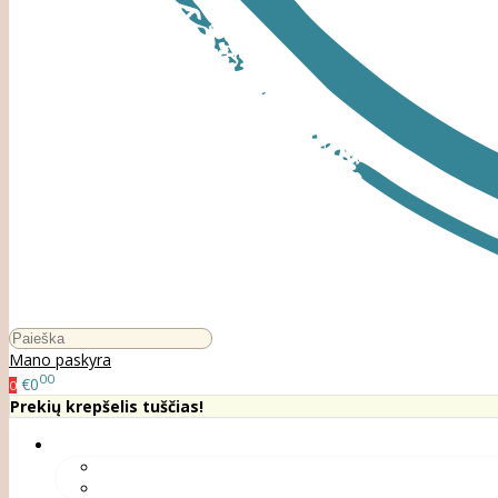
Mano paskyra
00
€0
0
Prekių krepšelis tuščias!