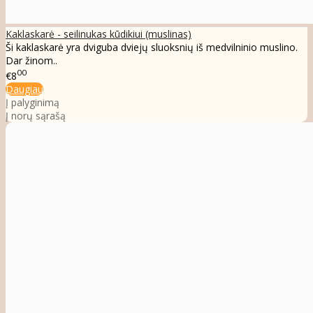
Kaklaskarė - seilinukas kūdikiui (muslinas)
Ši kaklaskarė yra dviguba dviejų sluoksnių iš medvilninio muslino.
Dar žinom..
00
€8
Daugiau
Į palyginimą
Į norų sąrašą