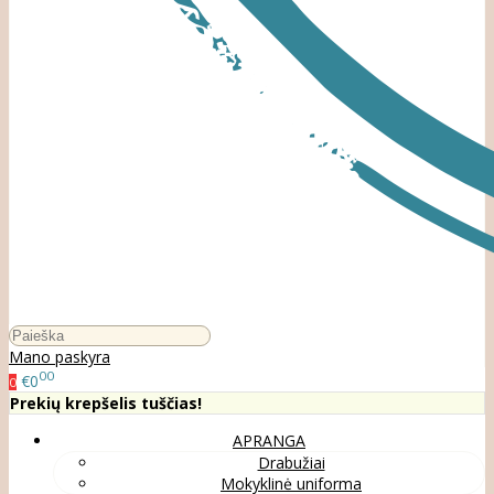
Mano paskyra
00
€0
0
Prekių krepšelis tuščias!
APRANGA
Drabužiai
Mokyklinė uniforma