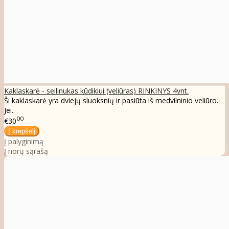
Kaklaskarė - seilinukas kūdikiui (veliūras) RINKINYS 4vnt.
Ši kaklaskarė yra dviejų sluoksnių ir pasiūta iš medvilninio veliūro.
Jei..
00
€30
Į palyginimą
Į norų sąrašą