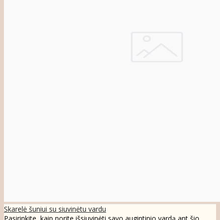
Skarelė šuniui su siuvinėtu vardu
Pasirinkite, kaip norite išsiuvinėti savo augintinio vardą ant šio