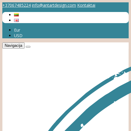
+37067485224
info@antartdesign.com
Kontaktai
Eur
USD
Navigacija