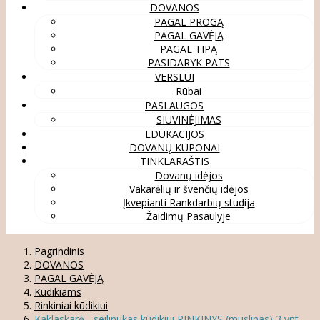
DOVANOS
PAGAL PROGĄ
PAGAL GAVĖJĄ
PAGAL TIPĄ
PASIDARYK PATS
VERSLUI
Rūbai
PASLAUGOS
SIUVINĖJIMAS
EDUKACIJOS
DOVANŲ KUPONAI
TINKLARAŠTIS
Dovanų idėjos
Vakarėlių ir švenčių idėjos
Įkvepianti Rankdarbių studija
Žaidimų Pasaulyje
Pagrindinis
DOVANOS
PAGAL GAVĖJĄ
Kūdikiams
Rinkiniai kūdikiui
Kaklaskarė - seilinukas kūdikiui RINKINYS (muslinas) 3 vnt.