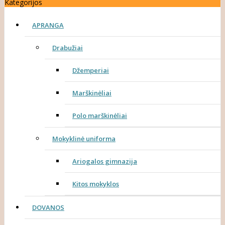
Kategorijos
APRANGA
Drabužiai
Džemperiai
Marškinėliai
Polo marškinėliai
Mokyklinė uniforma
Ariogalos gimnazija
Kitos mokyklos
DOVANOS