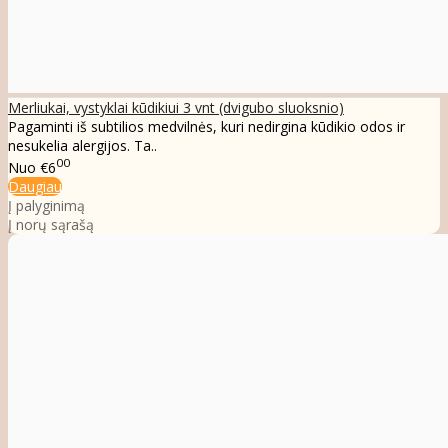
Merliukai, vystyklai kūdikiui 3 vnt (dvigubo sluoksnio)
Pagaminti iš subtilios medvilnės, kuri nedirgina kūdikio odos ir
nesukelia alergijos. Ta..
00
Nuo
€6
Daugiau
Į palyginimą
Į norų sąrašą