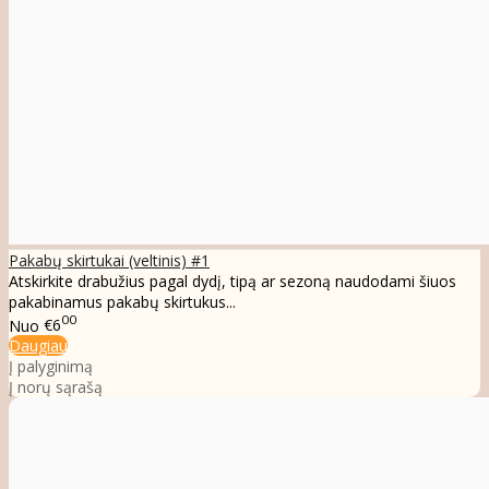
Pakabų skirtukai (veltinis) #1
Atskirkite drabužius pagal dydį, tipą ar sezoną naudodami šiuos
pakabinamus pakabų skirtukus...
00
Nuo
€6
Daugiau
Į palyginimą
Į norų sąrašą