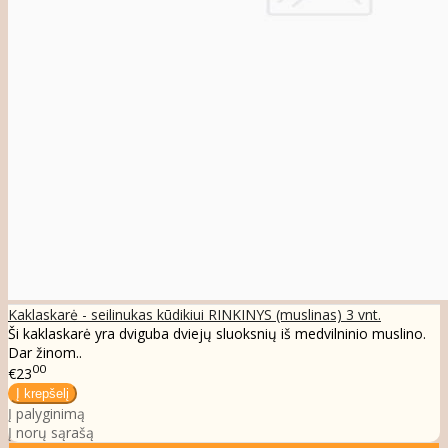
Kaklaskarė - seilinukas kūdikiui RINKINYS (muslinas) 3 vnt.
Ši kaklaskarė yra dviguba dviejų sluoksnių iš medvilninio muslino.
Dar žinom..
00
€23
Į palyginimą
Į norų sąrašą