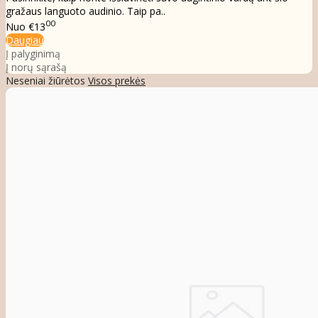
gražaus languoto audinio. Taip pa..
00
Nuo
€13
Daugiau
Į palyginimą
Į norų sąrašą
Neseniai žiūrėtos
Visos prekės