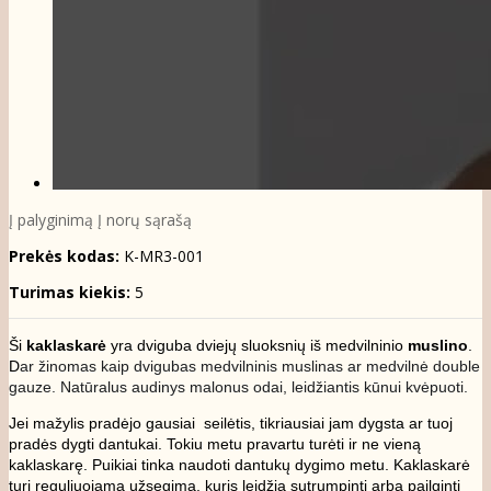
Į palyginimą
Į norų sąrašą
Prekės kodas:
K-MR3-001
Turimas kiekis:
5
Ši
kaklaskarė
yra dviguba dviejų sluoksnių iš medvilninio
muslino
.
D
ar žinomas kaip dvigubas medvilninis muslinas ar medvilnė double
gauze.
Natūralus audinys malonus odai, leidžiantis kūnui kvėpuoti.
Jei mažylis pradėjo gausiai seilėtis, tikriausiai jam dygsta ar tuoj
pradės dygti dantukai. Tokiu metu pravartu turėti ir ne vieną
kaklaskarę. Puikiai tinka naudoti dantukų dygimo metu. Kaklaskarė
turi reguliuojamą užsegimą, kuris leidžia sutrumpinti arba pailginti