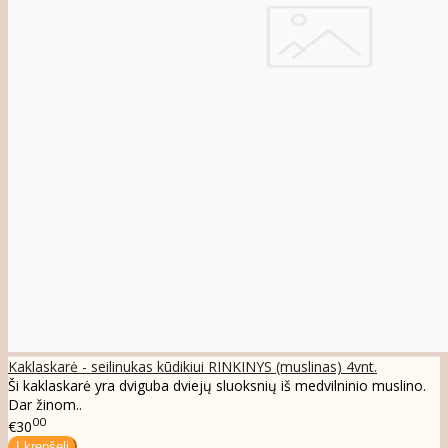
Kaklaskarė - seilinukas kūdikiui RINKINYS (muslinas) 4vnt.
Ši kaklaskarė yra dviguba dviejų sluoksnių iš medvilninio muslino.
Dar žinom..
00
€30