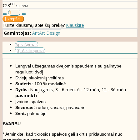
00
€23
su PVM
Turite klausimų apie šią prekę?
Klauskite
Gamintojas:
AntArt Design
Aprašymas
(0) Atsiliepimai
Lengvai užsegamas dvejomis spaudėmis su galimybe
reguliuoti dydį
Dviejų sluoksnių veliūras
Sudėtis:
100 % medvilnė
Dydis:
Naujagimis, 3 - 6 mėn, 6 - 12 mėn, 12 - 36 mėn -
pasirinkti
Įvairios spalvos
Sezonas:
ruduo, vasara, pavasaris
3vnt.
pakuotėje
SVARBU
* Atminkite, kad tikrosios spalvos gali skirtis priklausomai nuo
monitoriaus nustatymų.