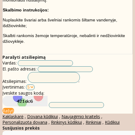
Skalbimo instrukcijos:
Nuplaukite švariai arba švelniai rankomis šiltame vandenyje,
išdžiovinkite;
Skalbti rankomis žemoje temperatūroje,
nebalinti
ir nedžiovinkite
džiovyklėje.
Parašyti atsiliepimą
Vardas:
El. pašto adresas:
Atsiliepimas:
Įvertinimas:
Įveskite saugos kodą:
Rašyti
Kaklaskarė
,
Dovana kūdikiui
,
Naujagimio kraitelis
,
Personalizuota dovana
,
Rinkinys kūdikiui
,
Rinkiniai
,
Kūdikiui
Susijusios prekės