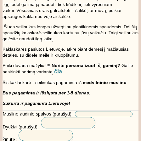
ilgį, todėl galima ją naudoti tiek kūdikiui, tiek vyresniam
vaikui. Vėsesniais orais gali atstoti ir šalikėlį ar movą, puikiai
apsaugos kaklą nuo vėjo ar šalčio.
Šiuos seilinukus lengva užsegti su plastikinėmis spaudėmis. Dėl šių
spaudžių kalaskarė-seilinukas kartu su jūsų vaikučiu. Taigi seilinukus
galėsite naudoti ilgą laiką.
Kaklaskarės pasiūtos Lietuvoje, atkreipiant dėmesį į mažiausias
detales, su didele meile ir kruopštumu.
Puiki dovana mažyliui!!!!
Norite personalizuoti šį gaminį?
Galite
čia
pasirinkti norimą variantą
Šis kaklaskarė - seilinukas pagaminta iš
medvilninio muslino
Bus pagaminta ir išsiųsta per 1-5 dienas.
Sukurta ir pagaminta Lietuvoje!
Muslino audinio spalvos (parašyti) :
Dydžiai (parašyti) :
Žinutė :