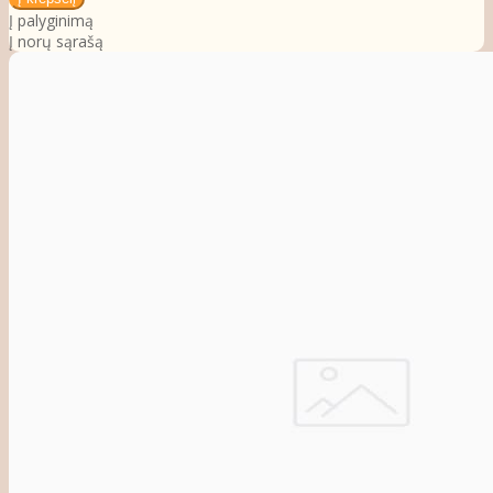
Į palyginimą
Į norų sąrašą