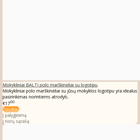
Mokykliniai BALTI polo marškinėliai su logotipu
Mokykliniai polo marškinėliai su jūsų mokyklos logotipu yra idealus
pasirinkimas norintiems atrodyti..
00
€17
Daugiau
Į palyginimą
Į norų sąrašą