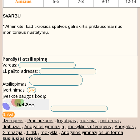
SVARBU
* Atminkite, kad tikrosios spalvos gali skirtis priklausomai nuo
monitoriaus nustatymų.
Parašyti atsiliepimą
Vardas:
El. pašto adresas:
Atsiliepimas:
Įvertinimas:
Įveskite saugos kodą:
Rašyti
džemperis
,
Pradinukams
,
logotipas
,
mokiniai
,
uniforma
,
drabužiai
,
Ariogalos gimnazija
,
mokyklinis džemperis
,
Ariogalos
,
Gimnazija
,
1-4kl.
,
mokykla
,
Ariogalos gimnazijos uniforma
Susijusios prekės