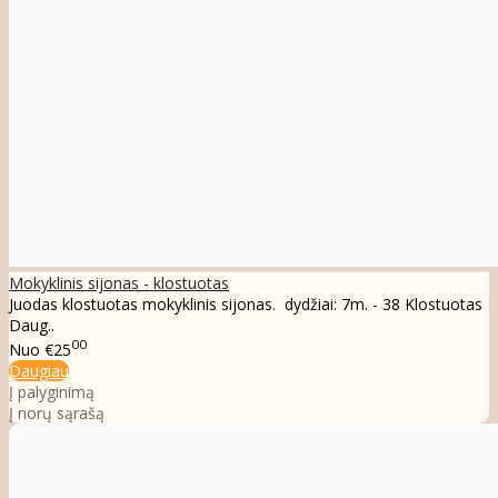
Mokyklinis sijonas - klostuotas
Juodas klostuotas mokyklinis sijonas. dydžiai: 7m. - 38 Klostuotas
Daug..
00
Nuo
€25
Daugiau
Į palyginimą
Į norų sąrašą