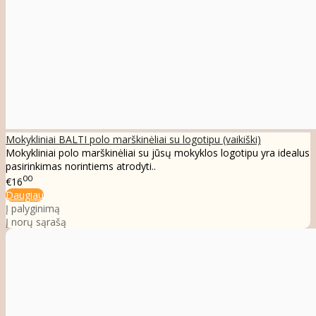
Mokykliniai BALTI polo marškinėliai su logotipu (vaikiški)
Mokykliniai polo marškinėliai su jūsų mokyklos logotipu yra idealus
pasirinkimas norintiems atrodyti..
00
€16
Daugiau
Į palyginimą
Į norų sąrašą