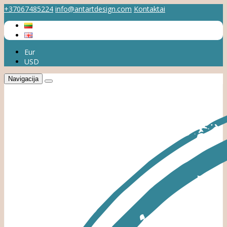
+37067485224
info@antartdesign.com
Kontaktai
Eur
USD
Navigacija