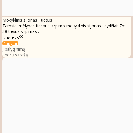
Mokyklinis sijonas - tiesus
Tamsiai mėlynas tiesaus kirpimo mokyklinis sijonas. dydžiai: 7m. -
38 tiesus kirpimas ..
00
Nuo
€25
Daugiau
Į palyginimą
Į norų sąrašą