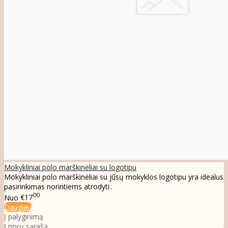
Mokykliniai polo marškinėliai su logotipu
Mokykliniai polo marškinėliai su jūsų mokyklos logotipu yra idealus
pasirinkimas norintiems atrodyti..
00
Nuo
€17
Daugiau
Į palyginimą
Į norų sąrašą