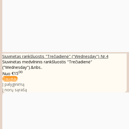
Siuvinėtas rankšluostis "Trečiadienė" ("Wednesday") Nr.4
Siuvinėtas medvilninis rankšluostis "Trečiadienė"
("Wednesday").&nbs..
00
Nuo
€15
Daugiau
Į palyginimą
Į norų sąrašą