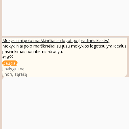
Mokykliniai polo marškinėliai su logotipu (pradinės klasės)
Mokykliniai polo marškinėliai su jūsų mokyklos logotipu yra idealus
pasirinkimas norintiems atrodyti..
00
€16
Daugiau
Į palyginimą
Į norų sąrašą