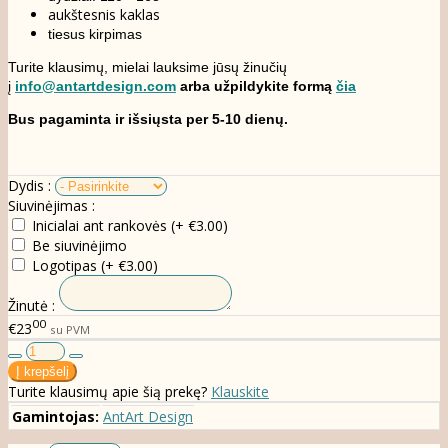
aukštesnis kaklas
tiesus kirpimas
Turite klausimų, mielai lauksime jūsų žinučių
į
info@antartdesign.com
arba užpildykite formą
čia
Bus pagaminta ir išsiųsta per 5-10 dienų.
Dydis :
Siuvinėjimas :
Inicialai ant rankovės (+ €3.00)
Be siuvinėjimo
Logotipas (+ €3.00)
Žinutė :
00
€23
su PVM
Turite klausimų apie šią prekę?
Klauskite
Gamintojas:
AntArt Design