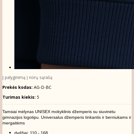
Į palyginimą
Į norų sąrašą
Prekės kodas:
AG-D-BC
Turimas kiekis:
5
Tamsiai mėlynas UNISEX mokyklinis džemperis su siuvinėtu
gimnazijos logotipu. Universalus džemperis tinkantis ir berniukams ir
mergaitėms
dydžiai: 110 - 168