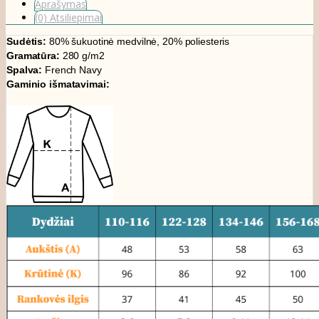
Aprašymas
(0) Atsiliepimai
Sudėtis:
80% šukuotinė medvilnė, 20% poliesteris
Gramatūra:
280 g/m2
Spalva:
French Navy
Gaminio išmatavimai: