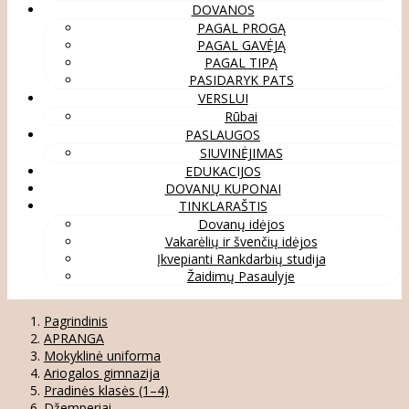
DOVANOS
PAGAL PROGĄ
PAGAL GAVĖJĄ
PAGAL TIPĄ
PASIDARYK PATS
VERSLUI
Rūbai
PASLAUGOS
SIUVINĖJIMAS
EDUKACIJOS
DOVANŲ KUPONAI
TINKLARAŠTIS
Dovanų idėjos
Vakarėlių ir švenčių idėjos
Įkvepianti Rankdarbių studija
Žaidimų Pasaulyje
Pagrindinis
APRANGA
Mokyklinė uniforma
Ariogalos gimnazija
Pradinės klasės (1–4)
Džemperiai