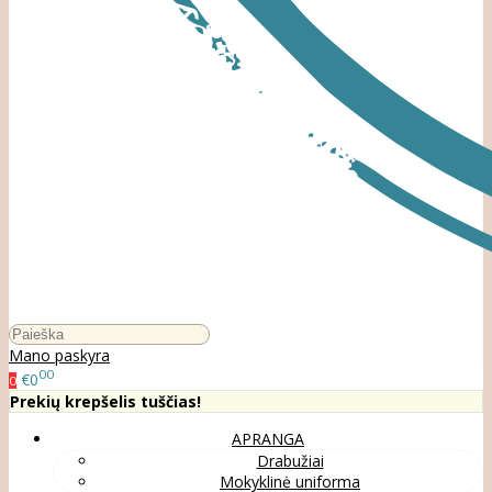
Mano paskyra
00
€0
0
Prekių krepšelis tuščias!
APRANGA
Drabužiai
Mokyklinė uniforma