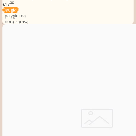
00
€17
Daugiau
Į palyginimą
Į norų sąrašą