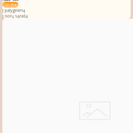
Daugiau
Į palyginimą
Į norų sąrašą