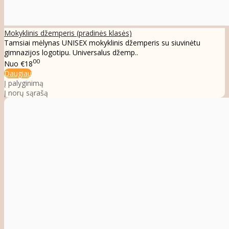
Mokyklinis džemperis (pradinės klasės)
Tamsiai mėlynas UNISEX mokyklinis džemperis su siuvinėtu
gimnazijos logotipu. Universalus džemp..
00
Nuo
€18
Daugiau
Į palyginimą
Į norų sąrašą