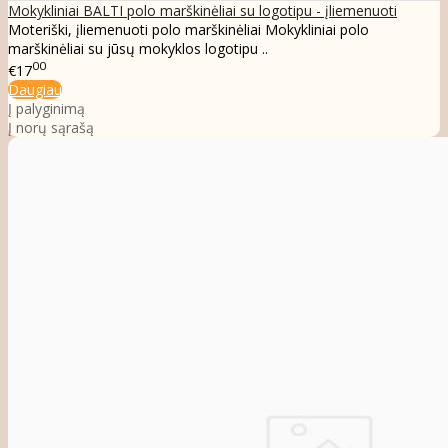
Mokykliniai BALTI polo marškinėliai su logotipu - įliemenuoti
Moteriški, įliemenuoti polo marškinėliai Mokykliniai polo
marškinėliai su jūsų mokyklos logotipu ..
00
€17
Daugiau
Į palyginimą
Į norų sąrašą