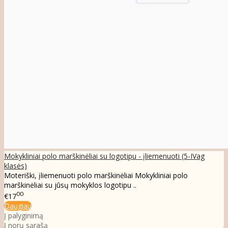
Mokykliniai polo marškinėliai su logotipu - įliemenuoti (5-IVag
klasės)
Moteriški, įliemenuoti polo marškinėliai Mokykliniai polo
marškinėliai su jūsų mokyklos logotipu ..
00
€17
Daugiau
Į palyginimą
Į norų sąrašą