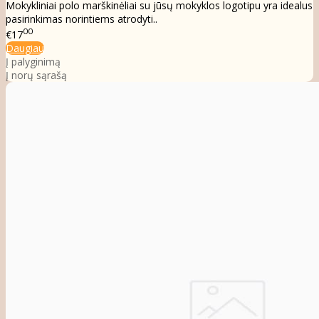
Mokykliniai polo marškinėliai su jūsų mokyklos logotipu yra idealus
pasirinkimas norintiems atrodyti..
00
€17
Daugiau
Į palyginimą
Į norų sąrašą