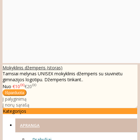
Mokyklinis džemperis (storas)
Tamsiai mėlynas UNISEX mokyklinis džemperis su siuvinėtu
gimnazijos logotipu. Džemperis tinkant..
00
00
Nuo
€10
€20
Į palyginimą
Į norų sąrašą
Kategorijos
APRANGA
Drabužiai