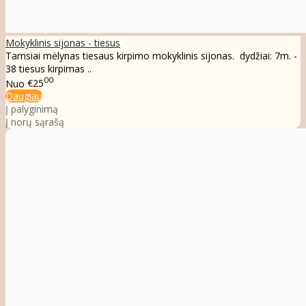
Mokyklinis sijonas - tiesus
Tamsiai mėlynas tiesaus kirpimo mokyklinis sijonas. dydžiai: 7m. -
38 tiesus kirpimas ..
00
Nuo
€25
Daugiau
Į palyginimą
Į norų sąrašą