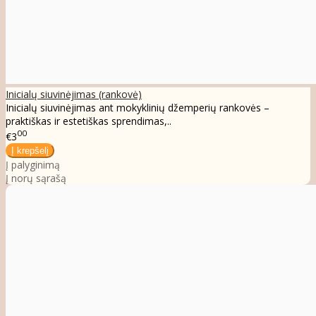
Inicialų siuvinėjimas (rankovė)
Inicialų siuvinėjimas ant mokyklinių džemperių rankovės –
praktiškas ir estetiškas sprendimas,..
00
€3
Į palyginimą
Į norų sąrašą