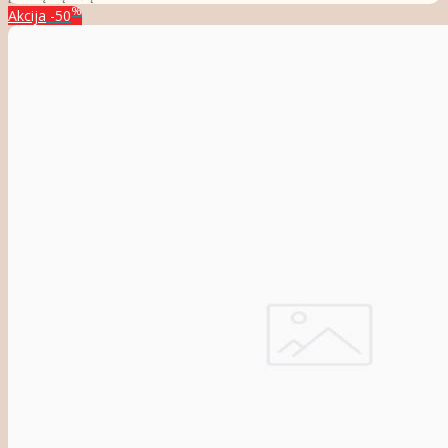
%
Akcija
-50