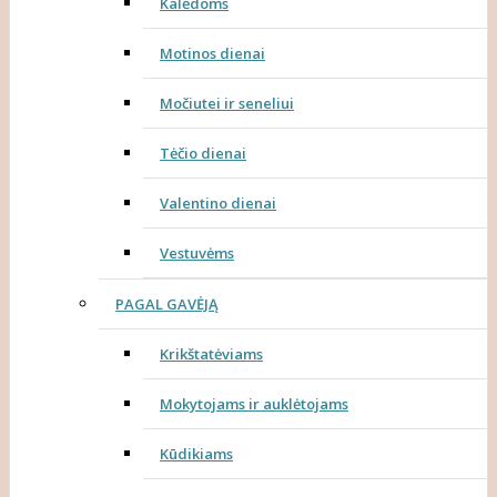
Kalėdoms
Motinos dienai
Močiutei ir seneliui
Tėčio dienai
Valentino dienai
Vestuvėms
PAGAL GAVĖJĄ
Krikštatėviams
Mokytojams ir auklėtojams
Kūdikiams