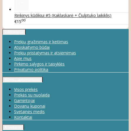
Rinkinys kūdikiui #5 (Kaklaskarė + Čiulptuko laikiklis)
00
€15
Informacija
Prekių grąžinimas ir keitimas
Atsiskaitymo būdai
Prekių pristatymas ir atsiėmimas
Apie mus
Pirkimo sąlygos ir taisyklės
Privatumo politika
Klientų aptarnavimas
Visos prekės
Prekės su nuolaida
Gamintojai
Dovanų kuponai
Svetainės medis
Kontaktai
Klientams