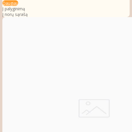
Daugiau
Į palyginimą
Į norų sąrašą