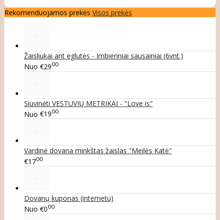
Rekomenduojamos prekės
Visos prekės
Žaisliukai ant eglutės - Imbieriniai sausainiai (6vnt.)
00
Nuo
€29
Siuvinėti VESTUVIŲ METRIKAI - "Love is"
00
Nuo
€19
Vardinė dovana minkštas žaislas "Meilės Katė"
00
€17
Dovanų kuponas (internetu)
00
Nuo
€0