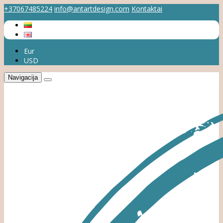
+37067485224
info@antartdesign.com
Kontaktai
Eur
USD
Navigacija