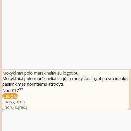
Mokykliniai polo marškinėliai su logotipu
Mokykliniai polo marškinėliai su jūsų mokyklos logotipu yra idealus
pasirinkimas norintiems atrodyti..
00
Nuo
€17
Daugiau
Į palyginimą
Į norų sąrašą