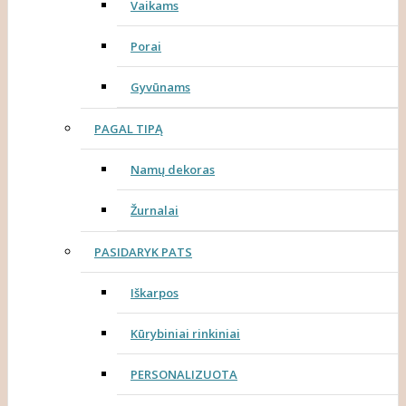
Vaikams
Porai
Gyvūnams
PAGAL TIPĄ
Namų dekoras
Žurnalai
PASIDARYK PATS
Iškarpos
Kūrybiniai rinkiniai
PERSONALIZUOTA