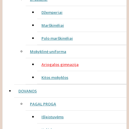
Džemperiai
Marškinėliai
Polo marškinėliai
Mokyklinė uniforma
Ariogalos gimnazija
Kitos mokyklos
DOVANOS
PAGAL PROGĄ
Išleistuvėms