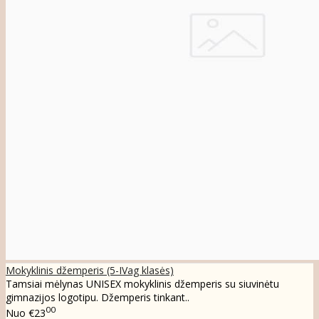
Mokyklinis džemperis (5-IVag klasės)
Tamsiai mėlynas UNISEX mokyklinis džemperis su siuvinėtu
gimnazijos logotipu. Džemperis tinkant..
00
Nuo
€23