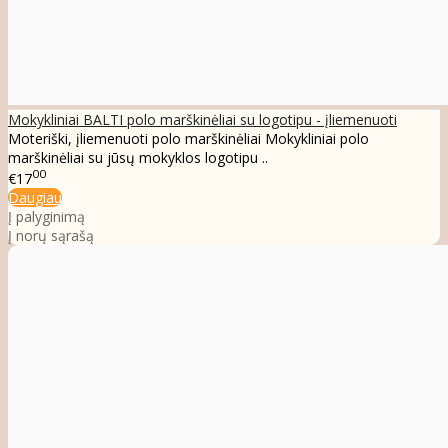
Mokykliniai BALTI polo marškinėliai su logotipu - įliemenuoti
Moteriški, įliemenuoti polo marškinėliai Mokykliniai polo
marškinėliai su jūsų mokyklos logotipu ..
00
€17
Daugiau
Į palyginimą
Į norų sąrašą