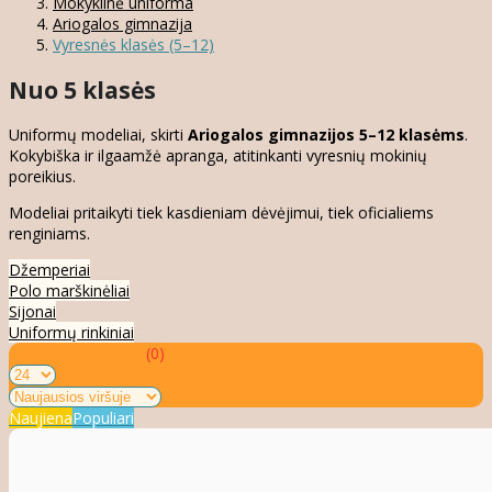
Mokyklinė uniforma
Ariogalos gimnazija
Vyresnės klasės (5–12)
Nuo 5 klasės
Uniformų modeliai, skirti
Ariogalos gimnazijos 5–12 klasėms
.
Kokybiška ir ilgaamžė apranga, atitinkanti vyresnių mokinių
poreikius.
Modeliai pritaikyti tiek kasdieniam dėvėjimui, tiek oficialiems
renginiams.
Džemperiai
Polo marškinėliai
Sijonai
Uniformų rinkiniai
Prekių palyginimas
(0)
Naujiena
Populiari