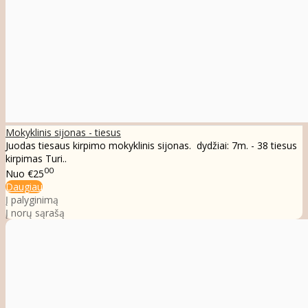
Mokyklinis sijonas - tiesus
Juodas tiesaus kirpimo mokyklinis sijonas. dydžiai: 7m. - 38 tiesus
kirpimas Turi..
00
Nuo
€25
Daugiau
Į palyginimą
Į norų sąrašą