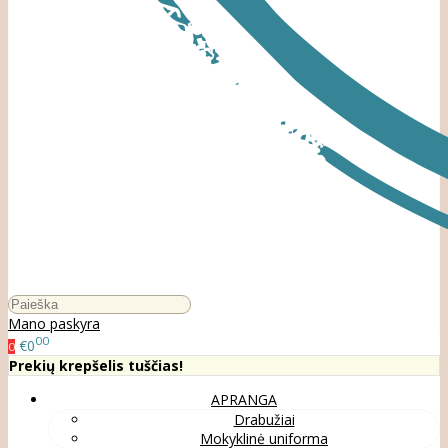
Mano paskyra
00
€0
0
Prekių krepšelis tuščias!
APRANGA
Drabužiai
Mokyklinė uniforma