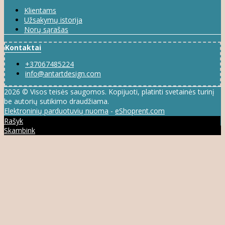
Klientams
Užsakymų istorija
Norų sąrašas
Kontaktai
+37067485224
info@antartdesign.com
2026 © Visos teisės saugomos. Kopijuoti, platinti svetainės turinį
be autorių sutikimo draudžiama.
Elektroninių parduotuvių nuoma
-
eShoprent.com
Rašyk
Skambink