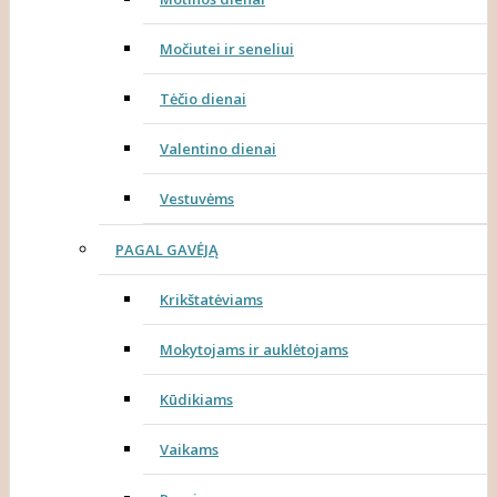
Močiutei ir seneliui
Tėčio dienai
Valentino dienai
Vestuvėms
PAGAL GAVĖJĄ
Krikštatėviams
Mokytojams ir auklėtojams
Kūdikiams
Vaikams