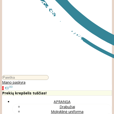
Mano paskyra
00
€0
0
Prekių krepšelis tuščias!
APRANGA
Drabužiai
Mokyklinė uniforma