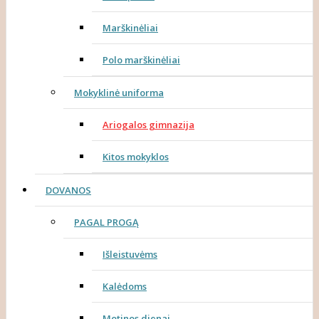
Marškinėliai
Polo marškinėliai
Mokyklinė uniforma
Ariogalos gimnazija
Kitos mokyklos
DOVANOS
PAGAL PROGĄ
Išleistuvėms
Kalėdoms
Motinos dienai