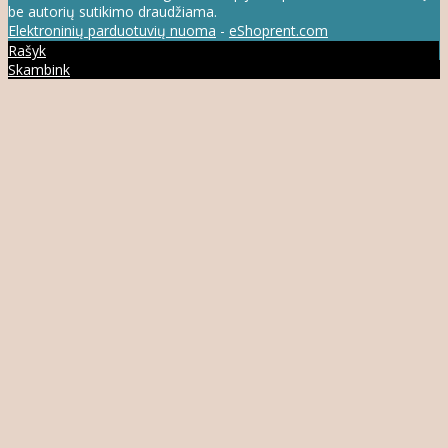
be autorių sutikimo draudžiama.
Elektroninių parduotuvių nuoma
-
eShoprent.com
Rašyk
Skambink