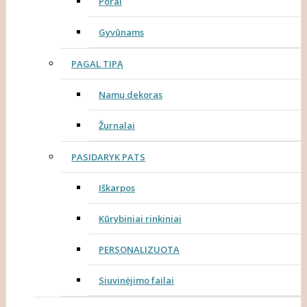
Porai
Gyvūnams
PAGAL TIPĄ
Namų dekoras
Žurnalai
PASIDARYK PATS
Iškarpos
Kūrybiniai rinkiniai
PERSONALIZUOTA
Siuvinėjimo failai