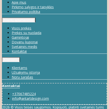
Apie mus
Pirkimo sąlygos ir taisyklės
Privatumo politika
Klientų aptarnavimas
Visos prekės
Prekės su nuolaida
Gamintojai
Dovanų kuponai
Svetainės medis
Kontaktai
Klientams
Klientams
Užsakymų istorija
Norų sąrašas
Kontaktai
+37067485224
info@antartdesign.com
2026 © Visos teisės saugomos. Kopijuoti, platinti svetainės turinį