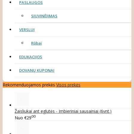
PASLAUGOS
SIUVINĖJIMAS
VERSLUI
Rūbai
EDUKACIJOS
DOVANŲ KUPONAI
Rekomenduojamos prekės
Visos prekės
Žaisliukai ant eglutės - Imbieriniai sausainiai (6vnt.)
00
Nuo
€29