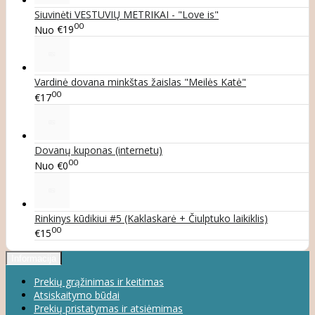
Siuvinėti VESTUVIŲ METRIKAI - "Love is"
00
Nuo
€19
Vardinė dovana minkštas žaislas "Meilės Katė"
00
€17
Dovanų kuponas (internetu)
00
Nuo
€0
Rinkinys kūdikiui #5 (Kaklaskarė + Čiulptuko laikiklis)
00
€15
Informacija
Prekių grąžinimas ir keitimas
Atsiskaitymo būdai
Prekių pristatymas ir atsiėmimas