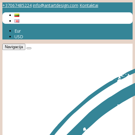
+37067485224
info@antartdesign.com
Kontaktai
Eur
USD
Navigacija