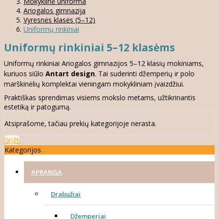
Mokyklinė uniforma
Ariogalos gimnazija
Vyresnės klasės (5–12)
Uniformų rinkiniai
Uniformų rinkiniai 5–12 klasėms
Uniformų rinkiniai Ariogalos gimnazijos 5–12 klasių mokiniams,
kuriuos siūlo
Antart design
. Tai suderinti džemperių ir polo
marškinėlių komplektai vieningam mokykliniam įvaizdžiui.
Praktiškas sprendimas visiems mokslo metams, užtikrinantis
estetiką ir patogumą.
Atsiprašome, tačiau prekių kategorijoje nerasta.
Grįžti
Kategorijos
APRANGA
Drabužiai
Džemperiai