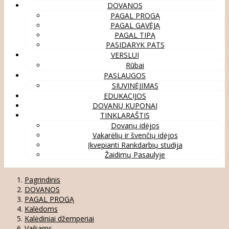
DOVANOS
PAGAL PROGĄ
PAGAL GAVĖJĄ
PAGAL TIPĄ
PASIDARYK PATS
VERSLUI
Rūbai
PASLAUGOS
SIUVINĖJIMAS
EDUKACIJOS
DOVANŲ KUPONAI
TINKLARAŠTIS
Dovanų idėjos
Vakarėlių ir švenčių idėjos
Įkvepianti Rankdarbių studija
Žaidimų Pasaulyje
Pagrindinis
DOVANOS
PAGAL PROGĄ
Kalėdoms
Kalėdiniai džemperiai
Vaikams