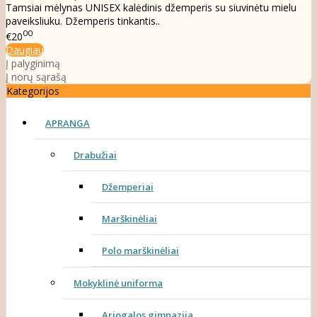
Tamsiai mėlynas UNISEX kalėdinis džemperis su siuvinėtu mielu
paveiksliuku. Džemperis tinkantis..
00
€20
Daugiau
Į palyginimą
Į norų sąrašą
Kategorijos
APRANGA
Drabužiai
Džemperiai
Marškinėliai
Polo marškinėliai
Mokyklinė uniforma
Ariogalos gimnazija