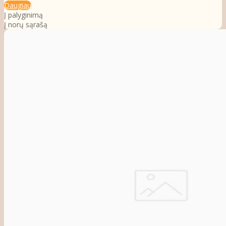
Daugiau
Į palyginimą
Į norų sąrašą