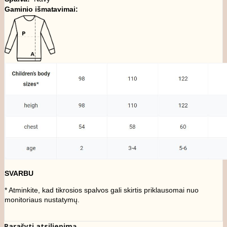
Gaminio išmatavimai:
SVARBU
* Atminkite, kad tikrosios spalvos gali skirtis priklausomai nuo
monitoriaus nustatymų.
Parašyti atsiliepimą