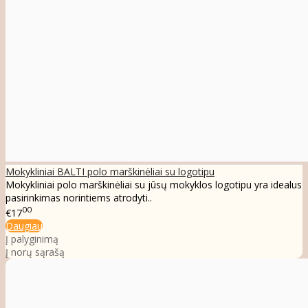
Mokykliniai BALTI polo marškinėliai su logotipu
Mokykliniai polo marškinėliai su jūsų mokyklos logotipu yra idealus
pasirinkimas norintiems atrodyti..
00
€17
Daugiau
Į palyginimą
Į norų sąrašą