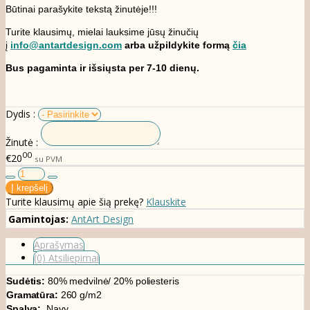
Būtinai parašykite tekstą žinutėje!!!
Turite klausimų, mielai lauksime jūsų žinučių
į
info@antartdesign.com
arba užpildykite formą
čia
Bus pagaminta ir išsiųsta per 7-10 dienų.
Dydis :
Žinutė :
00
€20
su PVM
Turite klausimų apie šią prekę?
Klauskite
Gamintojas:
AntArt Design
Aprašymas
(0) Atsiliepimai
Sudėtis:
80% medvilnė/ 20% poliesteris
Gramatūra:
260 g/m2
Spalva:
Navy