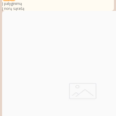
Į palyginimą
Į norų sąrašą