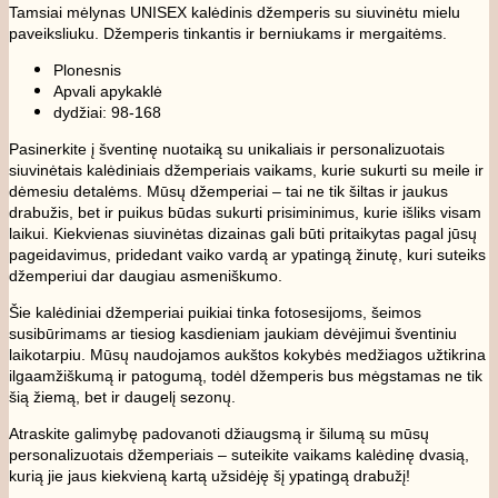
Tamsiai mėlynas UNISEX kalėdinis džemperis su siuvinėtu mielu
paveiksliuku. Džemperis tinkantis ir berniukams ir mergaitėms.
Plonesnis
Apvali apykaklė
dydžiai: 98-168
Pasinerkite į šventinę nuotaiką su unikaliais ir personalizuotais
siuvinėtais kalėdiniais džemperiais vaikams, kurie sukurti su meile ir
dėmesiu detalėms. Mūsų džemperiai – tai ne tik šiltas ir jaukus
drabužis, bet ir puikus būdas sukurti prisiminimus, kurie išliks visam
laikui. Kiekvienas siuvinėtas dizainas gali būti pritaikytas pagal jūsų
pageidavimus, pridedant vaiko vardą ar ypatingą žinutę, kuri suteiks
džemperiui dar daugiau asmeniškumo.
Šie kalėdiniai džemperiai puikiai tinka fotosesijoms, šeimos
susibūrimams ar tiesiog kasdieniam jaukiam dėvėjimui šventiniu
laikotarpiu. Mūsų naudojamos aukštos kokybės medžiagos užtikrina
ilgaamžiškumą ir patogumą, todėl džemperis bus mėgstamas ne tik
šią žiemą, bet ir daugelį sezonų.
Atraskite galimybę padovanoti džiaugsmą ir šilumą su mūsų
personalizuotais džemperiais – suteikite vaikams kalėdinę dvasią,
kurią jie jaus kiekvieną kartą užsidėję šį ypatingą drabužį!