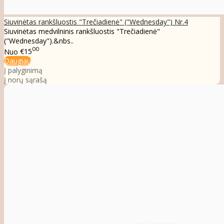
Siuvinėtas rankšluostis "Trečiadienė" ("Wednesday") Nr.4
Siuvinėtas medvilninis rankšluostis "Trečiadienė"
("Wednesday").&nbs..
00
Nuo
€15
Daugiau
Į palyginimą
Į norų sąrašą