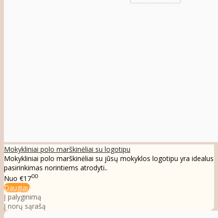
Mokykliniai polo marškinėliai su logotipu
Mokykliniai polo marškinėliai su jūsų mokyklos logotipu yra idealus
pasirinkimas norintiems atrodyti..
00
Nuo
€17
Daugiau
Į palyginimą
Į norų sąrašą