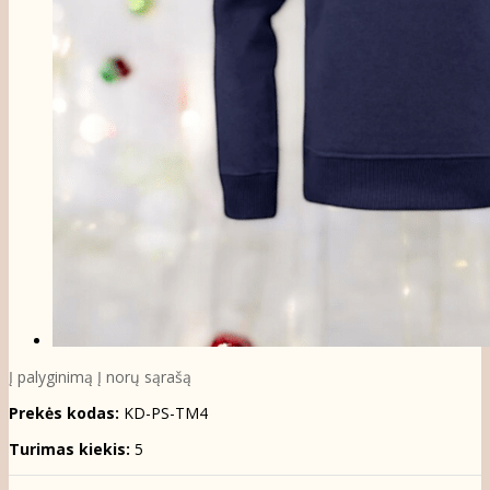
Į palyginimą
Į norų sąrašą
Prekės kodas:
KD-PS-TM4
Turimas kiekis:
5