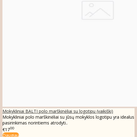
Mokykliniai BALTI polo marškinėliai su logotipu (vaikiški)
Mokykliniai polo marškinėliai su jūsų mokyklos logotipu yra idealus
pasirinkimas norintiems atrodyti..
00
€17
Daugiau