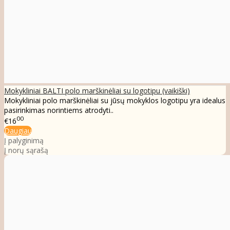
Mokykliniai BALTI polo marškinėliai su logotipu (vaikiški)
Mokykliniai polo marškinėliai su jūsų mokyklos logotipu yra idealus
pasirinkimas norintiems atrodyti..
00
€16
Daugiau
Į palyginimą
Į norų sąrašą