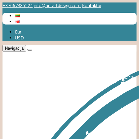
+37067485224
info@antartdesign.com
Kontaktai
Eur
USD
Navigacija