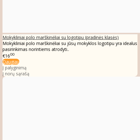
Mokykliniai polo marškinėliai su logotipu (pradinės klasės)
Mokykliniai polo marškinėliai su jūsų mokyklos logotipu yra idealus
pasirinkimas norintiems atrodyti..
00
€16
Daugiau
Į palyginimą
Į norų sąrašą