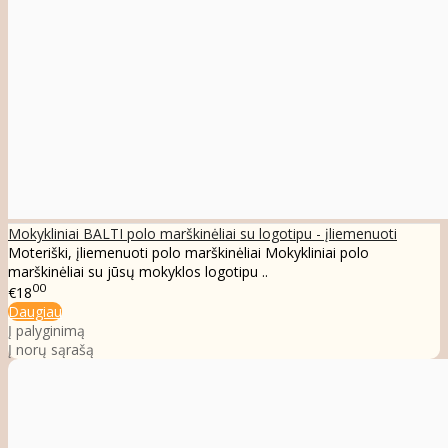
Mokykliniai BALTI polo marškinėliai su logotipu - įliemenuoti
Moteriški, įliemenuoti polo marškinėliai Mokykliniai polo
marškinėliai su jūsų mokyklos logotipu ..
00
€18
Daugiau
Į palyginimą
Į norų sąrašą