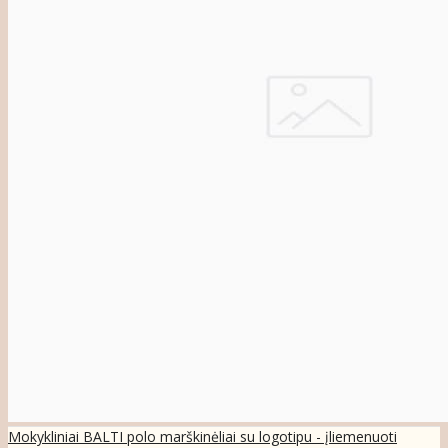
Mokykliniai BALTI polo marškinėliai su logotipu - įliemenuoti