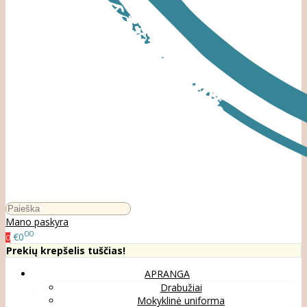
Mano paskyra
00
€0
0
Prekių krepšelis tuščias!
APRANGA
Drabužiai
Mokyklinė uniforma