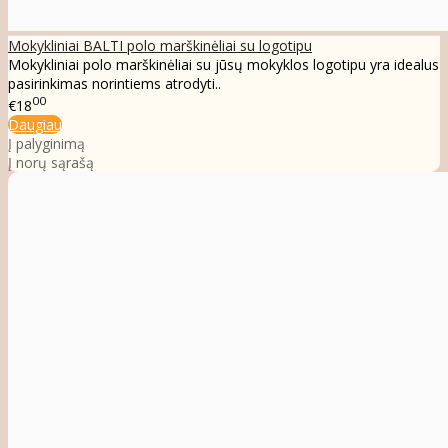
Mokykliniai BALTI polo marškinėliai su logotipu
Mokykliniai polo marškinėliai su jūsų mokyklos logotipu yra idealus
pasirinkimas norintiems atrodyti..
00
€18
Daugiau
Į palyginimą
Į norų sąrašą