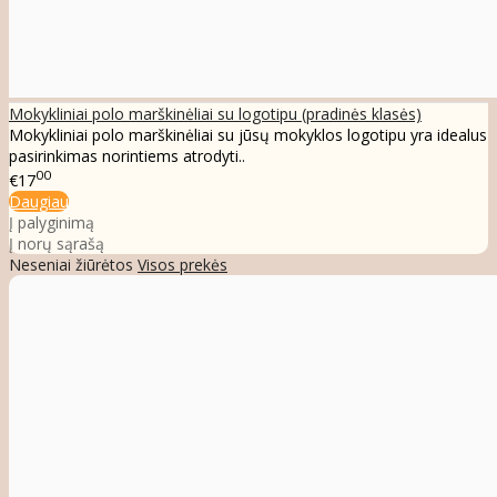
Mokykliniai polo marškinėliai su logotipu (pradinės klasės)
Mokykliniai polo marškinėliai su jūsų mokyklos logotipu yra idealus
pasirinkimas norintiems atrodyti..
00
€17
Daugiau
Į palyginimą
Į norų sąrašą
Neseniai žiūrėtos
Visos prekės