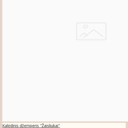
Kalėdinis džemperis "Žaisliukai"