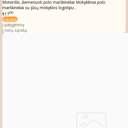
Moteriški, įliemenuoti polo marškinėliai Mokykliniai polo
marškinėliai su jūsų mokyklos logotipu ..
00
€17
Daugiau
Į palyginimą
Į norų sąrašą