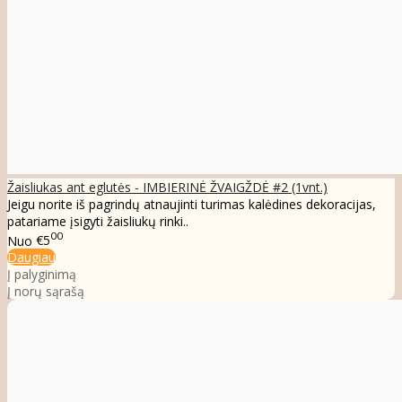
Žaisliukas ant eglutės - IMBIERINĖ ŽVAIGŽDĖ #2 (1vnt.)
Jeigu norite iš pagrindų atnaujinti turimas kalėdines dekoracijas,
patariame įsigyti žaisliukų rinki..
00
Nuo
€5
Daugiau
Į palyginimą
Į norų sąrašą