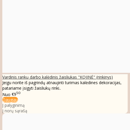
Vardinis rankų darbo kalėdinis žaisliukas "KOJINĖ" (rinkinys)
Jeigu norite iš pagrindų atnaujinti turimas kalėdines dekoracijas,
patariame įsigyti žaisliukų rinki..
50
Nuo
€9
Daugiau
Į palyginimą
Į norų sąrašą