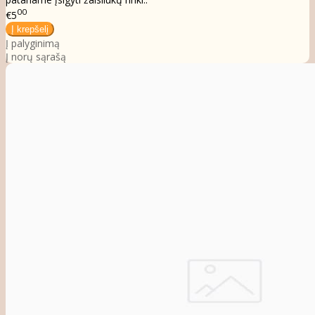
00
€5
Į palyginimą
Į norų sąrašą