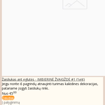
Žaisliukas ant eglutės - IMBIERINĖ ŽVAIGŽDĖ #1 (1vnt)
Jeigu norite iš pagrindų atnaujinti turimas kalėdines dekoracijas,
patariame įsigyti žaisliukų rinki..
00
Nuo
€5
Daugiau
Į palyginimą