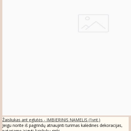
Žaisliukas ant eglutės - IMBIERINIS NAMELIS (1vnt.)
Jeigu norite iš pagrindų atnaujinti turimas kalėdines dekoracijas,
patariame įsigyti žaisliukų rinki..