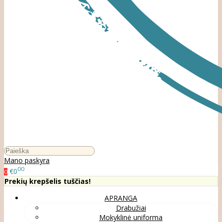
Mano paskyra
00
€0
0
Prekių krepšelis tuščias!
APRANGA
Drabužiai
Mokyklinė uniforma