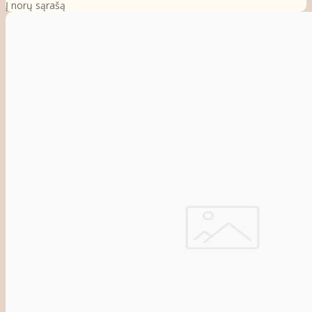
Į norų sąrašą