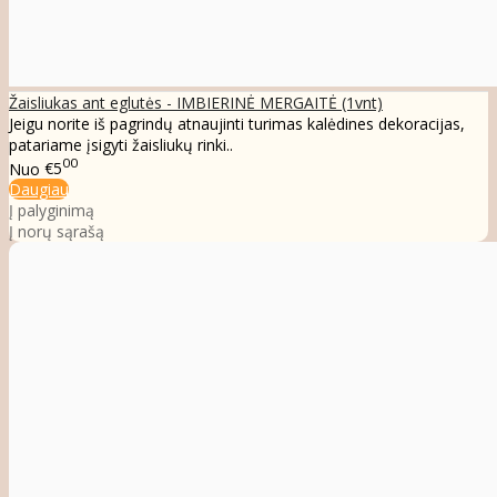
Žaisliukas ant eglutės - IMBIERINĖ MERGAITĖ (1vnt)
Jeigu norite iš pagrindų atnaujinti turimas kalėdines dekoracijas,
patariame įsigyti žaisliukų rinki..
00
Nuo
€5
Daugiau
Į palyginimą
Į norų sąrašą