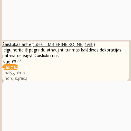
Žaisliukas ant eglutės - IMBIERINĖ KOJINĖ (1vnt.)
Jeigu norite iš pagrindų atnaujinti turimas kalėdines dekoracijas,
patariame įsigyti žaisliukų rinki..
00
Nuo
€5
Daugiau
Į palyginimą
Į norų sąrašą