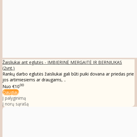
Žaisliukai ant eglutės - IMBIERINĖ MERGAITĖ IR BERNIUKAS
(2vnt.)
Rankų darbo eglutės žaisliukai gali būti puiki dovana ar priedas prie
jos artimiesiems ar draugams, ..
00
Nuo
€10
Daugiau
Į palyginimą
Į norų sąrašą