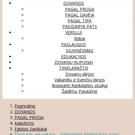
DOVANOS
PAGAL PROGĄ
PAGAL GAVĖJĄ
PAGAL TIPĄ
PASIDARYK PATS
VERSLUI
Rūbai
PASLAUGOS
SIUVINĖJIMAS
EDUKACIJOS
DOVANŲ KUPONAI
TINKLARAŠTIS
Dovanų idėjos
Vakarėlių ir švenčių idėjos
Įkvepianti Rankdarbių studija
Žaidimų Pasaulyje
Pagrindinis
DOVANOS
PAGAL PROGĄ
Kalėdoms
Eglutės žaisliukai
Žaisliukas ant eglutės - IMBIERINIS BERNIUKAS (1vnt.)