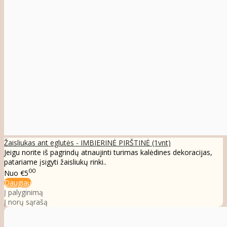
Žaisliukas ant eglutės - IMBIERINĖ PIRŠTINĖ (1vnt)
Jeigu norite iš pagrindų atnaujinti turimas kalėdines dekoracijas,
patariame įsigyti žaisliukų rinki..
00
Nuo
€5
Daugiau
Į palyginimą
Į norų sąrašą