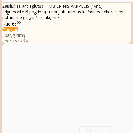
Žaisliukas ant eglutės - IMBIERINIS VARPELIS (1vnt.)
Jeigu norite iš pagrindų atnaujinti turimas kalėdines dekoracijas,
patariame įsigyti žaisliukų rinki..
00
Nuo
€5
Daugiau
Į palyginimą
Į norų sąrašą