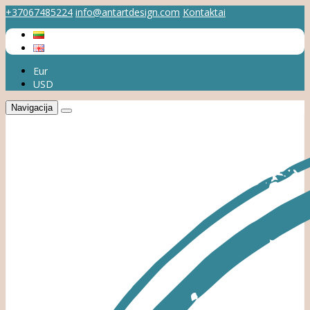
+37067485224
info@antartdesign.com
Kontaktai
Eur
USD
Navigacija