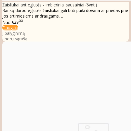
Žaisliukai ant eglutės - Imbieriniai sausainiai (6vnt.)
Rankų darbo eglutės žaisliukai gali būti puiki dovana ar priedas prie
jos artimiesiems ar draugams, ..
00
Nuo
€29
Daugiau
Į palyginimą
Į norų sąrašą