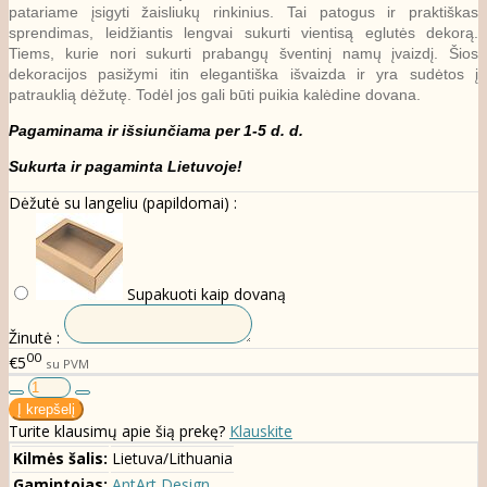
patariame įsigyti žaisliukų rinkinius. Tai patogus ir praktiškas
sprendimas, leidžiantis lengvai sukurti vientisą eglutės dekorą.
Tiems, kurie nori sukurti prabangų šventinį namų įvaizdį. Šios
dekoracijos pasižymi itin elegantiška išvaizda ir yra sudėtos į
patrauklią dėžutę. Todėl jos gali būti puikia kalėdine dovana.
Pagaminama ir išsiunčiama per 1-5 d. d.
Sukurta ir pagaminta Lietuvoje!
Dėžutė su langeliu (papildomai) :
Supakuoti kaip dovaną
Žinutė :
00
€5
su PVM
Turite klausimų apie šią prekę?
Klauskite
Kilmės šalis:
Lietuva/Lithuania
Gamintojas:
AntArt Design