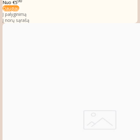
00
Nuo
€5
Daugiau
Į palyginimą
Į norų sąrašą