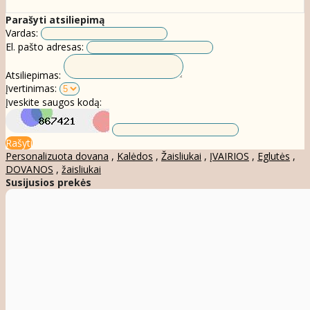
Parašyti atsiliepimą
Vardas:
El. pašto adresas:
Atsiliepimas:
Įvertinimas:
Įveskite saugos kodą:
Rašyti
Personalizuota dovana
,
Kalėdos
,
Žaisliukai
,
ĮVAIRIOS
,
Eglutės
,
DOVANOS
,
žaisliukai
Susijusios prekės