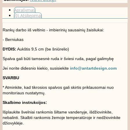
Aprašymas
(0) Atsiliepimai
Rankų darbo iiš veltinio - imbierinių sausainių žaisliukai:
- Berniukas
DYDIS:
Aukštis 9,5 cm (be šniūrelio)
Spalva gali būti tamsesnė ruda ir šviesi ruda, pagal galimybę
Jei norite didesnio kiekio, susisiekite
info@antartdesign.com
SVARBU
* Atminkite, kad tikrosios spalvos gali skirtis priklausomai nuo
monitoriaus nustatymų.
Skalbimo instrukcijos:
Išplaukite švelniai rankomis šiltame vandenyje, išdžiovinkite,
nebalinti. Skalbti rankomis žemoje temperatūroje ir nedžiovinkite
džiovyklėje.