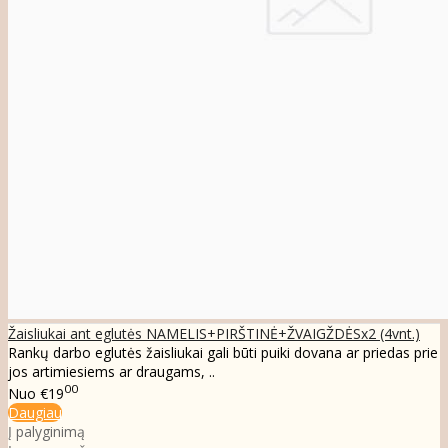
Žaisliukai ant eglutės NAMELIS+PIRŠTINĖ+ŽVAIGŽDĖSx2 (4vnt.)
Rankų darbo eglutės žaisliukai gali būti puiki dovana ar priedas prie
jos artimiesiems ar draugams, ..
00
Nuo
€19
Daugiau
Į palyginimą