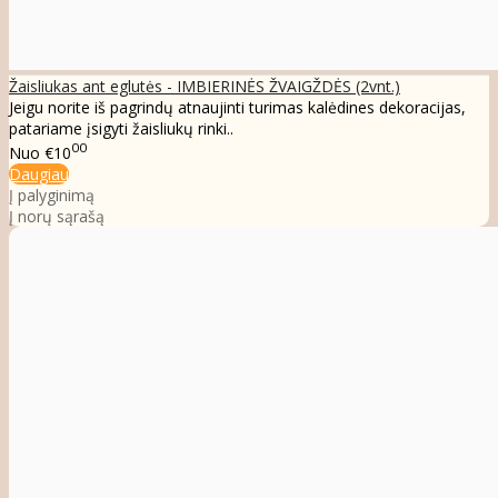
Žaisliukas ant eglutės - IMBIERINĖS ŽVAIGŽDĖS (2vnt.)
Jeigu norite iš pagrindų atnaujinti turimas kalėdines dekoracijas,
patariame įsigyti žaisliukų rinki..
00
Nuo
€10
Daugiau
Į palyginimą
Į norų sąrašą