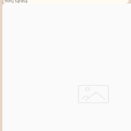
Į norų sąrašą