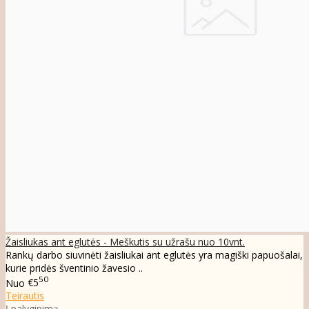
Žaisliukas ant eglutės - Meškutis su užrašu nuo 10vnt.
Rankų darbo siuvinėti žaisliukai ant eglutės yra magiški papuošalai,
kurie pridės šventinio žavesio ..
50
Nuo
€5
Teirautis
Į palyginimą