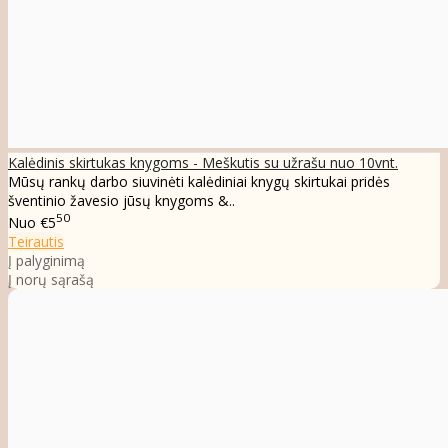
Kalėdinis skirtukas knygoms - Meškutis su užrašu nuo 10vnt.
Mūsų rankų darbo siuvinėti kalėdiniai knygų skirtukai pridės
šventinio žavesio jūsų knygoms &..
50
Nuo
€5
Teirautis
Į palyginimą
Į norų sąrašą