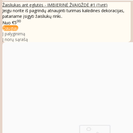
Žaisliukas ant eglutės - IMBIERINĖ ŽVAIGŽDĖ #1 (1vnt)
Jeigu norite iš pagrindų atnaujinti turimas kalėdines dekoracijas,
patariame įsigyti žaisliukų rinki..
00
Nuo
€5
Daugiau
Į palyginimą
Į norų sąrašą