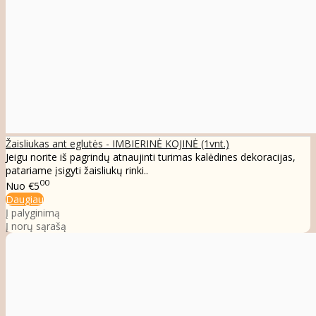
Žaisliukas ant eglutės - IMBIERINĖ KOJINĖ (1vnt.)
Jeigu norite iš pagrindų atnaujinti turimas kalėdines dekoracijas,
patariame įsigyti žaisliukų rinki..
00
Nuo
€5
Daugiau
Į palyginimą
Į norų sąrašą