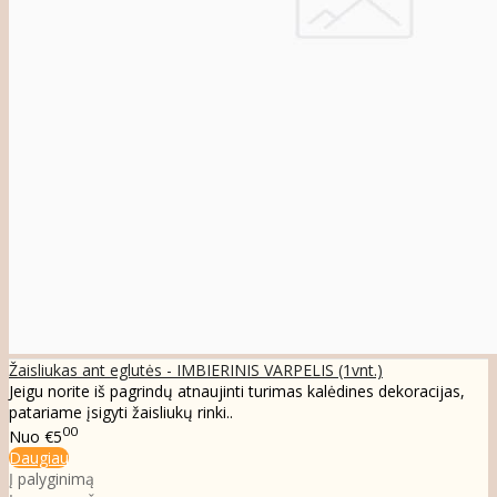
Žaisliukas ant eglutės - IMBIERINIS VARPELIS (1vnt.)
Jeigu norite iš pagrindų atnaujinti turimas kalėdines dekoracijas,
patariame įsigyti žaisliukų rinki..
00
Nuo
€5
Daugiau
Į palyginimą