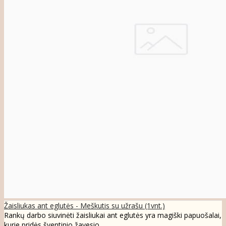
Žaisliukas ant eglutės - Meškutis su užrašu (1vnt.)
Rankų darbo siuvinėti žaisliukai ant eglutės yra magiški papuošalai,
kurie pridės šventinio žavesio ..