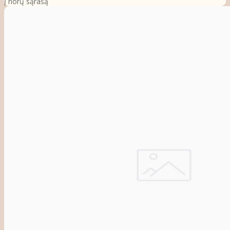
Į norų sąrašą