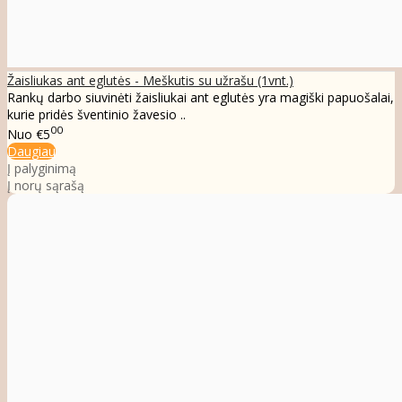
Žaisliukas ant eglutės - Meškutis su užrašu (1vnt.)
Rankų darbo siuvinėti žaisliukai ant eglutės yra magiški papuošalai,
kurie pridės šventinio žavesio ..
00
Nuo
€5
Daugiau
Į palyginimą
Į norų sąrašą