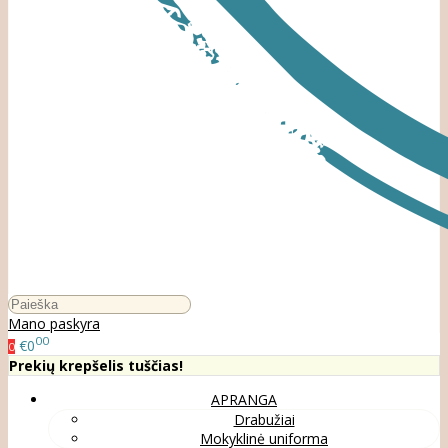
Mano paskyra
00
€0
0
Prekių krepšelis tuščias!
APRANGA
Drabužiai
Mokyklinė uniforma