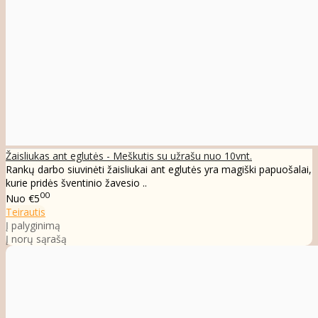
Žaisliukas ant eglutės - Meškutis su užrašu nuo 10vnt.
Rankų darbo siuvinėti žaisliukai ant eglutės yra magiški papuošalai,
kurie pridės šventinio žavesio ..
00
Nuo
€5
Teirautis
Į palyginimą
Į norų sąrašą