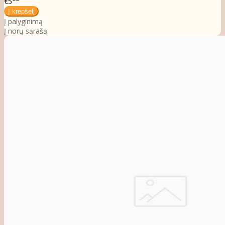
€5
Į palyginimą
Į norų sąrašą