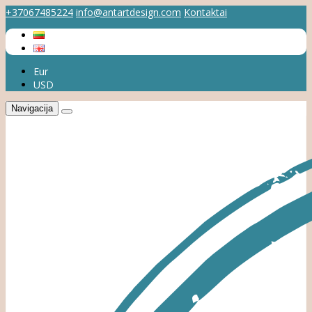
+37067485224
info@antartdesign.com
Kontaktai
Eur
USD
Navigacija