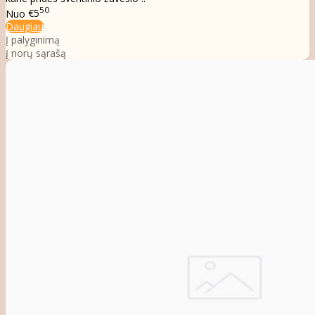
50
Nuo
€5
Daugiau
Į palyginimą
Į norų sąrašą