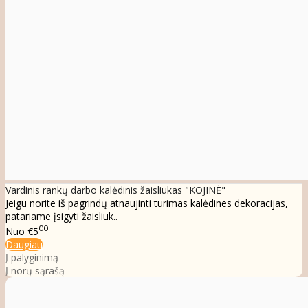
Vardinis rankų darbo kalėdinis žaisliukas "KOJINĖ"
Jeigu norite iš pagrindų atnaujinti turimas kalėdines dekoracijas,
patariame įsigyti žaisliuk..
00
Nuo
€5
Daugiau
Į palyginimą
Į norų sąrašą