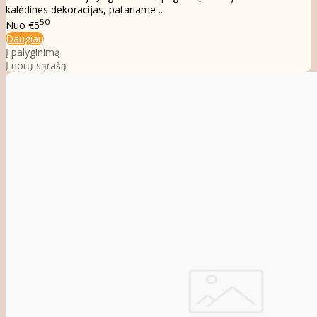
kalėdines dekoracijas, patariame ..
50
Nuo
€5
Daugiau
Į palyginimą
Į norų sąrašą