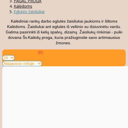
PAGAL PROGĄ
Kalėdoms
Eglutės žaisliukai
Kalėdiniai rankų darbo eglutės žaisliukai jaukioms ir šiltoms
Kalėdoms. Žaisliukai ant eglutės iš veltinio su išsiuvinėtu vardu.
Galima pasirinkti iš kelių spalvų, dizainų. Žaisliukų rinkiniai - puiki
dovana Šv.Kalėdų proga, kuria pražiuginsite savo artimiausius
žmones.
Prekių palyginimas
(0)