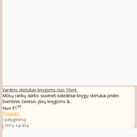
Vardinis skirtukas knygoms nuo 10vnt.
Mūsų rankų darbo siuvinėti kalėdiniai knygų skirtukai pridės
šventinio žavesio jūsų knygoms &..
99
Nuo
€1
Teirautis
Į palyginimą
Į norų sąrašą