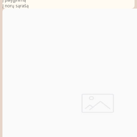
Į norų sąrašą