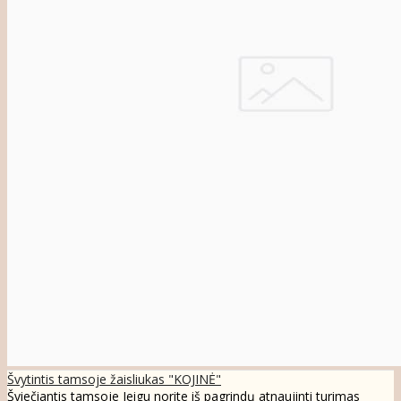
Švytintis tamsoje žaisliukas "KOJINĖ"
Šviečiantis tamsoje Jeigu norite iš pagrindų atnaujinti turimas