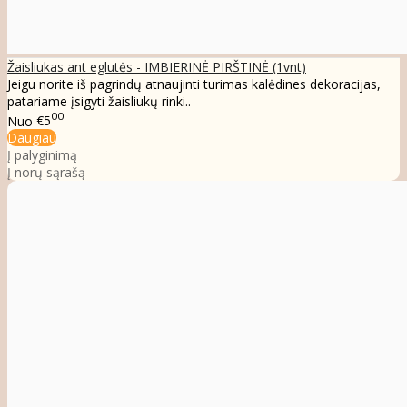
Žaisliukas ant eglutės - IMBIERINĖ PIRŠTINĖ (1vnt)
Jeigu norite iš pagrindų atnaujinti turimas kalėdines dekoracijas,
patariame įsigyti žaisliukų rinki..
00
Nuo
€5
Daugiau
Į palyginimą
Į norų sąrašą