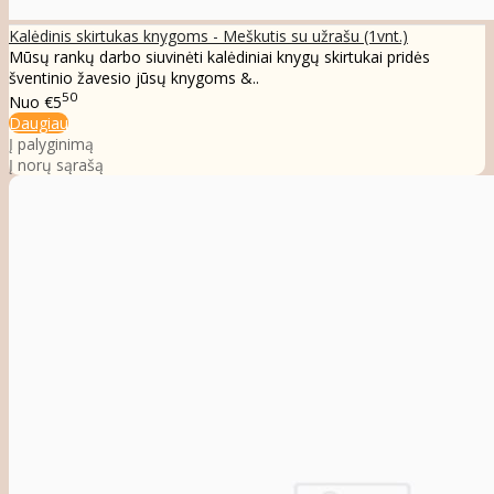
Kalėdinis skirtukas knygoms - Meškutis su užrašu (1vnt.)
Mūsų rankų darbo siuvinėti kalėdiniai knygų skirtukai pridės
šventinio žavesio jūsų knygoms &..
50
Nuo
€5
Daugiau
Į palyginimą
Į norų sąrašą