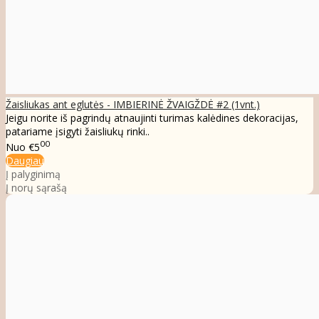
Žaisliukas ant eglutės - IMBIERINĖ ŽVAIGŽDĖ #2 (1vnt.)
Jeigu norite iš pagrindų atnaujinti turimas kalėdines dekoracijas,
patariame įsigyti žaisliukų rinki..
00
Nuo
€5
Daugiau
Į palyginimą
Į norų sąrašą