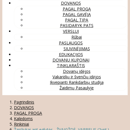
DOVANOS
PAGAL PROGĄ
PAGAL GAVĖJĄ
PAGAL TIPĄ
PASIDARYK PATS
VERSLUI
Rūbai
PASLAUGOS
SIUVINĖJIMAS
EDUKACIJOS
DOVANŲ KUPONAI
TINKLARAŠTIS
Dovanų idėjos
Vakarėlių ir švenčių idėjos
Įkvepianti Rankdarbių studija
Žaidimų Pasaulyje
Pagrindinis
DOVANOS
PAGAL PROGĄ
Kalėdoms
Rinkiniai
Žaisliukai ant eglutės - ŽVAIGŽDĖ, VARPELIS (2vnt.)