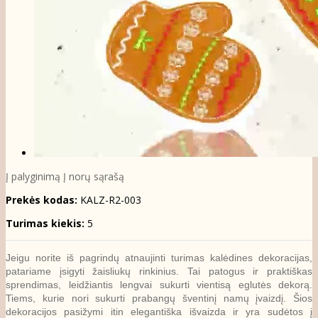
Į palyginimą
Į norų sąrašą
Prekės kodas:
KALZ-R2-003
Turimas kiekis:
5
Jeigu norite iš pagrindų atnaujinti turimas kalėdines dekoracijas,
patariame įsigyti žaisliukų rinkinius. Tai patogus ir praktiškas
sprendimas, leidžiantis lengvai sukurti vientisą eglutės dekorą.
Tiems, kurie nori sukurti prabangų šventinį namų įvaizdį. Šios
dekoracijos pasižymi itin elegantiška išvaizda ir yra sudėtos į