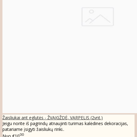
Žaisliukai ant eglutės - ŽVAIGŽDĖ, VARPELIS (2vnt.)
Jeigu norite iš pagrindų atnaujinti turimas kalėdines dekoracijas,
patariame įsigyti žaisliukų rinki..
00
Nuo
€10