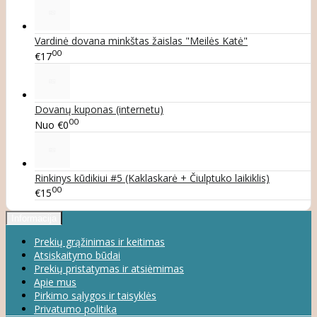
Vardinė dovana minkštas žaislas "Meilės Katė"
00
€17
Dovanų kuponas (internetu)
00
Nuo
€0
Rinkinys kūdikiui #5 (Kaklaskarė + Čiulptuko laikiklis)
00
€15
Informacija
Prekių grąžinimas ir keitimas
Atsiskaitymo būdai
Prekių pristatymas ir atsiėmimas
Apie mus
Pirkimo sąlygos ir taisyklės
Privatumo politika