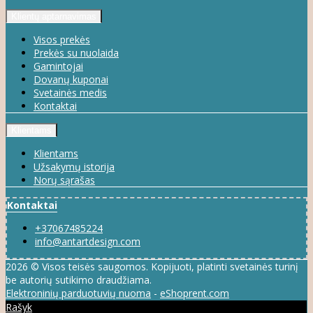
Klientų aptarnavimas
Visos prekės
Prekės su nuolaida
Gamintojai
Dovanų kuponai
Svetainės medis
Kontaktai
Klientams
Klientams
Užsakymų istorija
Norų sąrašas
Kontaktai
+37067485224
info@antartdesign.com
2026 © Visos teisės saugomos. Kopijuoti, platinti svetainės turinį
be autorių sutikimo draudžiama.
Elektroninių parduotuvių nuoma
-
eShoprent.com
Rašyk