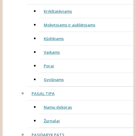
Krikštatėviams
Mokytojams ir auklėtojams
Kūdikiams
Vaikams
Porai
Gyvūnams
PAGAL TIPĄ
Namų dekoras
Žurnalai
PASIDARYK PATS