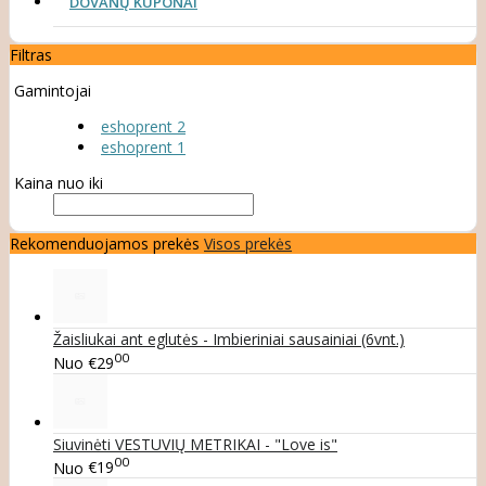
DOVANŲ KUPONAI
Filtras
Gamintojai
eshoprent 2
eshoprent 1
Kaina nuo iki
Rekomenduojamos prekės
Visos prekės
Žaisliukai ant eglutės - Imbieriniai sausainiai (6vnt.)
00
Nuo
€29
Siuvinėti VESTUVIŲ METRIKAI - "Love is"
00
Nuo
€19