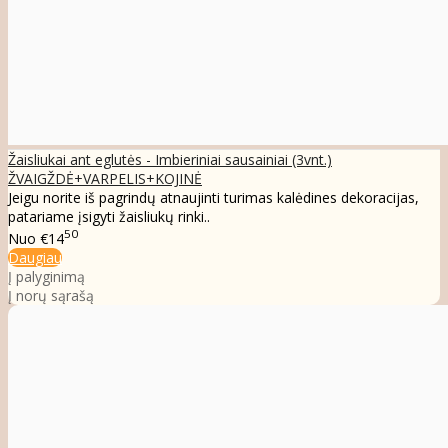
Žaisliukai ant eglutės - Imbieriniai sausainiai (3vnt.)
ŽVAIGŽDĖ+VARPELIS+KOJINĖ
Jeigu norite iš pagrindų atnaujinti turimas kalėdines dekoracijas,
patariame įsigyti žaisliukų rinki..
50
Nuo
€14
Daugiau
Į palyginimą
Į norų sąrašą