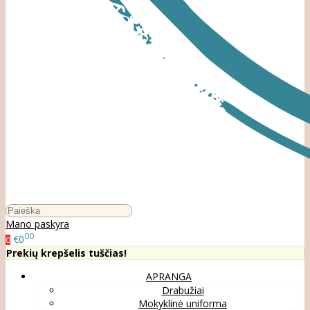
Mano paskyra
00
€0
0
Prekių krepšelis tuščias!
APRANGA
Drabužiai
Mokyklinė uniforma