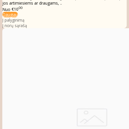
jos artimiesiems ar draugams, ..
00
Nuo
€10
Daugiau
Į palyginimą
Į norų sąrašą