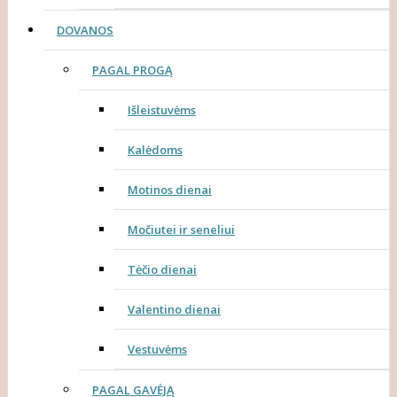
DOVANOS
PAGAL PROGĄ
Išleistuvėms
Kalėdoms
Motinos dienai
Močiutei ir seneliui
Tėčio dienai
Valentino dienai
Vestuvėms
PAGAL GAVĖJĄ