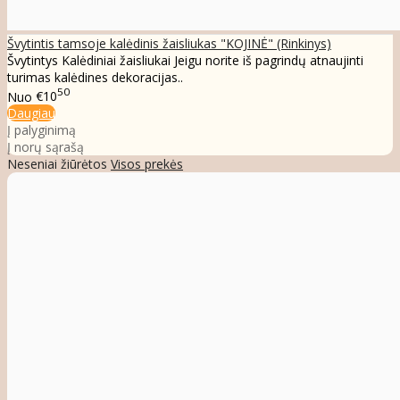
Švytintis tamsoje kalėdinis žaisliukas "KOJINĖ" (Rinkinys)
Švytintys Kalėdiniai žaisliukai Jeigu norite iš pagrindų atnaujinti
turimas kalėdines dekoracijas..
50
Nuo
€10
Daugiau
Į palyginimą
Į norų sąrašą
Neseniai žiūrėtos
Visos prekės