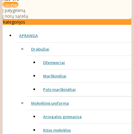
Daugiau
Į palyginimą
Į norų sąrašą
Kategorijos
APRANGA
Drabužiai
Džemperiai
Marškinėliai
Polo marškinėliai
Mokyklinė uniforma
Ariogalos gimnazija
Kitos mokyklos