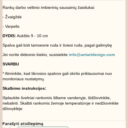
Rankų darbo veltinio imbierinių sausainių žaisliukai:
- Žvaigždė
- Varpelis
DYDIS:
Aukštis 9 - 10 cm
Spalva gali būti tamsesnė ruda ir šviesi ruda, pagal galimybę
Jei norite didesnio kiekio, susisiekite
info@antartdesign.com
SVARBU
* Atminkite, kad tikrosios spalvos gali skirtis priklausomai nuo
monitoriaus nustatymų.
Skalbimo instrukcijos:
Išplaukite švelniai rankomis šiltame vandenyje, išdžiovinkite,
nebalinti. Skalbti rankomis žemoje temperatūroje ir nedžiovinkite
džiovyklėje.
Parašyti atsiliepimą