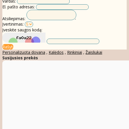
Vardas:
El. pašto adresas:
Atsiliepimas:
Įvertinimas:
Įveskite saugos kodą:
Rašyti
Personalizuota dovana
,
Kalėdos
,
Rinkiniai
,
Žaisliukai
Susijusios prekės