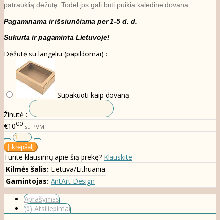
patrauklią dėžutę. Todėl jos gali būti puikia kalėdine dovana.
Pagaminama ir išsiunčiama per 1-5 d. d.
Sukurta ir pagaminta Lietuvoje!
Dėžutė su langeliu (papildomai) :
Supakuoti kaip dovaną
Žinutė :
00
€10
su PVM
Turite klausimų apie šią prekę?
Klauskite
Kilmės šalis:
Lietuva/Lithuania
Gamintojas:
AntArt Design
Aprašymas
(0) Atsiliepimai