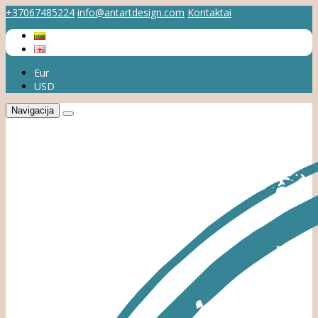
+37067485224
info@antartdesign.com
Kontaktai
Eur
USD
Navigacija