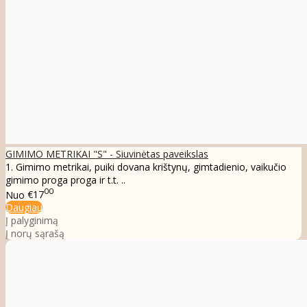
GIMIMO METRIKAI "S" - Siuvinėtas paveikslas
1. Gimimo metrikai, puiki dovana krištynų, gimtadienio, vaikučio
gimimo proga proga ir t.t. ..
00
Nuo
€17
Daugiau
Į palyginimą
Į norų sąrašą