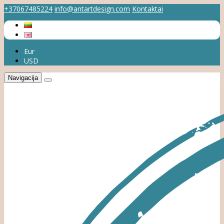
+37067485224
info@antartdesign.com
Kontaktai
Eur
USD
Navigacija