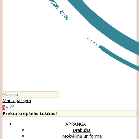
Mano paskyra
00
€0
0
Prekių krepšelis tuščias!
APRANGA
Drabužiai
Mokyklinė uniforma