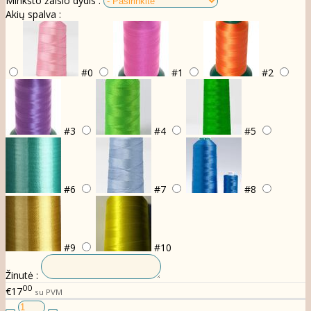
Minkšto žaislo dydis :
Akių spalva :
#0
#1
#2
#3
#4
#5
#6
#7
#8
#9
#10
Žinutė :
00
€17
su PVM