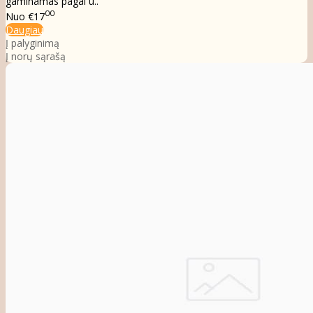
gaminamas pagal u..
00
Nuo
€17
Daugiau
Į palyginimą
Į norų sąrašą