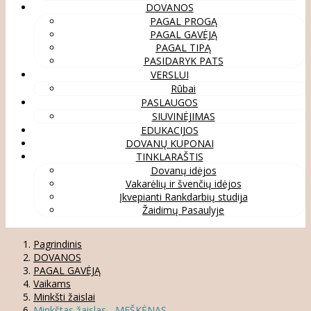
DOVANOS
PAGAL PROGĄ
PAGAL GAVĖJĄ
PAGAL TIPĄ
PASIDARYK PATS
VERSLUI
Rūbai
PASLAUGOS
SIUVINĖJIMAS
EDUKACIJOS
DOVANŲ KUPONAI
TINKLARAŠTIS
Dovanų idėjos
Vakarėlių ir švenčių idėjos
Įkvepianti Rankdarbių studija
Žaidimų Pasaulyje
Pagrindinis
DOVANOS
PAGAL GAVĖJĄ
Vaikams
Minkšti žaislai
Minkštas žaislas - MEŠKĖNAS