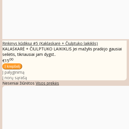
Rinkinys kūdikiui #5 (Kaklaskarė + Čiulptuko laikiklis)
KALASKARĖ + ČIULPTUKO LAIKIKLIS Jei mažylis pradėjo gausiai
seilėtis, tikriausiai jam dygst..
00
€15
Į palyginimą
Į norų sąrašą
Neseniai žiūrėtos
Visos prekės