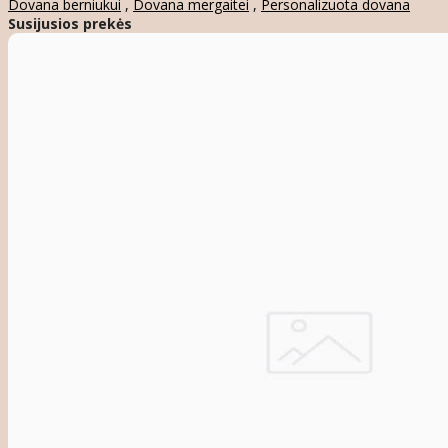
Dovana berniukui
,
Dovana mergaitei
,
Personalizuota dovana
Susijusios prekės