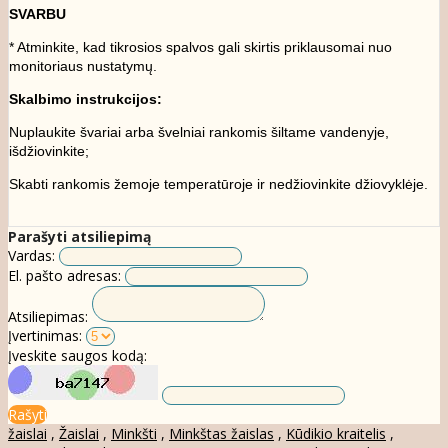
SVARBU
* Atminkite, kad tikrosios spalvos gali skirtis priklausomai nuo
monitoriaus nustatymų.
Skalbimo instrukcijos:
Nuplaukite švariai arba švelniai rankomis šiltame vandenyje,
išdžiovinkite;
Skabti rankomis žemoje temperatūroje ir nedžiovinkite džiovyklėje.
Parašyti atsiliepimą
Vardas:
El. pašto adresas:
Atsiliepimas:
Įvertinimas:
Įveskite saugos kodą:
Rašyti
žaislai
,
Žaislai
,
Minkšti
,
Minkštas žaislas
,
Kūdikio kraitelis
,