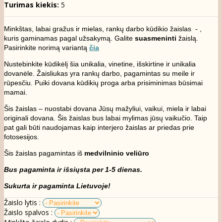
Turimas kiekis:
5
Minkštas, labai gražus ir mielas, rankų darbo kūdikio žaislas - ,
kuris gaminamas pagal užsakymą. Galite
suasmeninti
žaislą.
P
asirinkite norimą variantą
čia
Nustebinkite kūdikėlį šia unikalia, vinetine, išskirtine ir unikalia
dovanėle. Žaisliukas yra rankų darbo, pagamintas su meile ir
rūpesčiu. Puiki dovana kūdikių proga arba prisiminimas būsimai
mamai.
Šis žaislas – nuostabi dovana Jūsų mažyliui, vaikui, miela ir labai
originali dovana. Šis žaislas bus labai mylimas jūsų vaikučio. Taip
pat gali būti naudojamas kaip interjero žaislas ar priedas prie
fotosesijos.
Šis žaislas pagamintas iš
medvilninio veliūro
Bus pagaminta ir išsiųsta per 1-5 dienas.
Sukurta ir pagaminta Lietuvoje!
Žaislo lytis :
Žaislo spalvos :