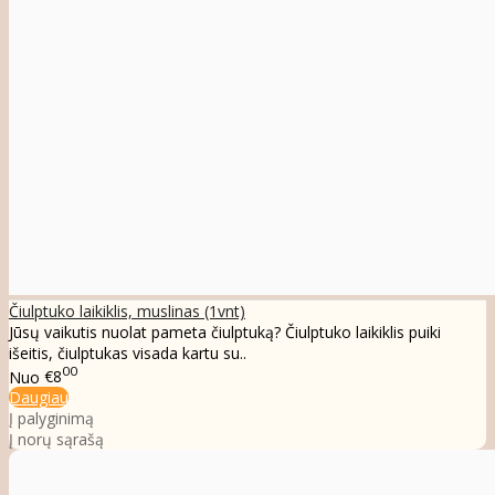
Čiulptuko laikiklis, muslinas (1vnt)
Jūsų vaikutis nuolat pameta čiulptuką? Čiulptuko laikiklis puiki
išeitis, čiulptukas visada kartu su..
00
Nuo
€8
Daugiau
Į palyginimą
Į norų sąrašą