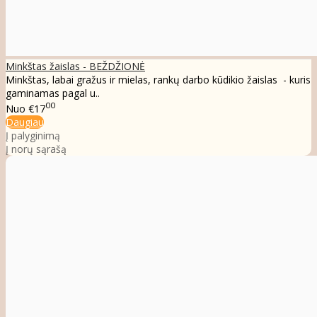
Minkštas žaislas - BEŽDŽIONĖ
Minkštas, labai gražus ir mielas, rankų darbo kūdikio žaislas - kuris
gaminamas pagal u..
00
Nuo
€17
Daugiau
Į palyginimą
Į norų sąrašą