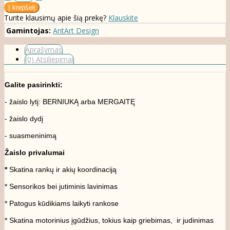
Turite klausimų apie šią prekę?
Klauskite
Gamintojas:
AntArt Design
Aprašymas
(0) Atsiliepimai
Galite pasirinkti:
- žaislo lytį: BERNIUKĄ arba MERGAITĘ
- žaislo dydį
- suasmeninimą
Žaislo privalumai
*
Skatina rankų ir akių koordinaciją
* Sensorikos bei jutiminis lavinimas
* Patogus kūdikiams laikyti rankose
* Skatina motorinius įgūdžius, tokius kaip griebimas, ir judinimas