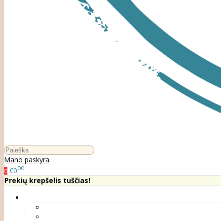
Mano paskyra
00
€0
0
Prekių krepšelis tuščias!