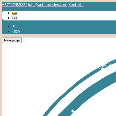
+37067485224
info@antartdesign.com
Kontaktai
Eur
USD
Navigacija