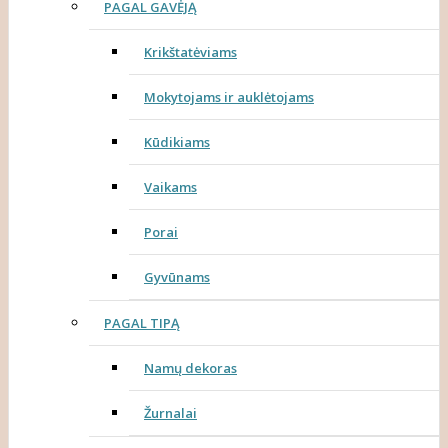
PAGAL GAVĖJĄ
Krikštatėviams
Mokytojams ir auklėtojams
Kūdikiams
Vaikams
Porai
Gyvūnams
PAGAL TIPĄ
Namų dekoras
Žurnalai