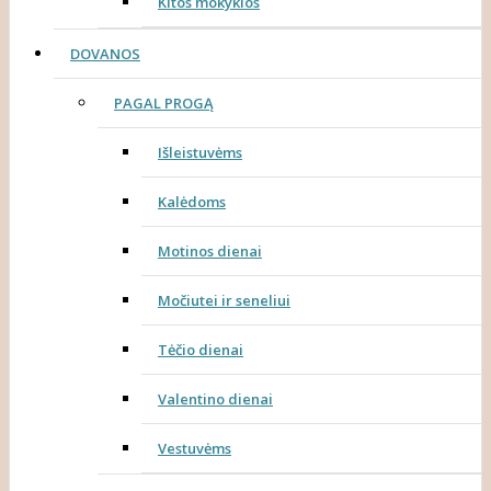
Kitos mokyklos
DOVANOS
PAGAL PROGĄ
Išleistuvėms
Kalėdoms
Motinos dienai
Močiutei ir seneliui
Tėčio dienai
Valentino dienai
Vestuvėms