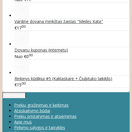
Vardinė dovana minkštas žaislas "Meilės Katė"
00
€17
Dovanų kuponas (internetu)
00
Nuo
€0
Rinkinys kūdikiui #5 (Kaklaskarė + Čiulptuko laikiklis)
00
€15
Informacija
Prekių grąžinimas ir keitimas
Atsiskaitymo būdai
Prekių pristatymas ir atsiėmimas
Apie mus
Pirkimo sąlygos ir taisyklės