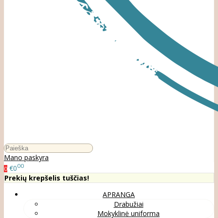
Mano paskyra
00
€0
0
Prekių krepšelis tuščias!
APRANGA
Drabužiai
Mokyklinė uniforma