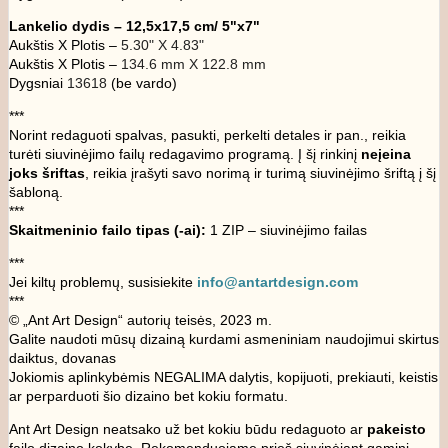
Lankelio dydis – 12,5x17,5 cm/ 5"x7"
Aukštis X Plotis –
5.30" X 4.83"
Aukštis X Plotis –
134.6 mm X 122.8 mm
Dygsniai
13618
(be vardo)
***
Norint redaguoti spalvas, pasukti, perkelti detales ir pan., reikia
turėti siuvinėjimo failų redagavimo programą. Į šį rinkinį
neįeina
joks šriftas
, reikia įrašyti savo norimą ir turimą siuvinėjimo šriftą į šį
šabloną.
***
Skaitmeninio failo tipas (-ai):
1 ZIP – siuvinėjimo failas
***
Jei kiltų problemų, susisiekite
info@antartdesign.com
***
© „Ant Art Design“ autorių teisės, 2023 m.
Galite naudoti mūsų dizainą kurdami asmeniniam naudojimui skirtus
daiktus, dovanas
Jokiomis aplinkybėmis NEGALIMA dalytis, kopijuoti, prekiauti, keistis
ar perparduoti šio dizaino bet kokiu formatu.
Ant Art Design neatsako už bet kokiu būdu redaguoto ar
pakeisto
failo dizaino kokybę. Rekomenduojame prieš siuvinėjant gaminį