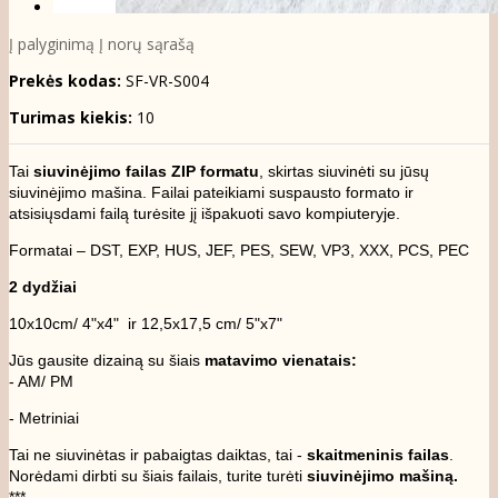
Į palyginimą
Į norų sąrašą
Prekės kodas:
SF-VR-S004
Turimas kiekis:
10
Tai
siuvinėjimo failas ZIP formatu
, skirtas siuvinėti su jūsų
siuvinėjimo mašina. Failai pateikiami suspausto formato ir
atsisiųsdami failą turėsite jį išpakuoti savo kompiuteryje.
Formatai – DST, EXP, HUS, JEF, PES, SEW, VP3, XXX, PCS, PEC
2 dydžiai
10x10cm/ 4"x4" ir 12,5x17,5 cm/ 5"x7"
Jūs gausite dizainą su šiais
matavimo vienatais:
- AM/ PM
- Metriniai
Tai ne siuvinėtas ir pabaigtas daiktas, tai -
skaitmeninis failas
.
Norėdami dirbti su šiais failais, turite turėti
siuvinėjimo mašiną.
***