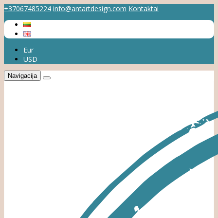
+37067485224
info@antartdesign.com
Kontaktai
Eur
USD
Navigacija