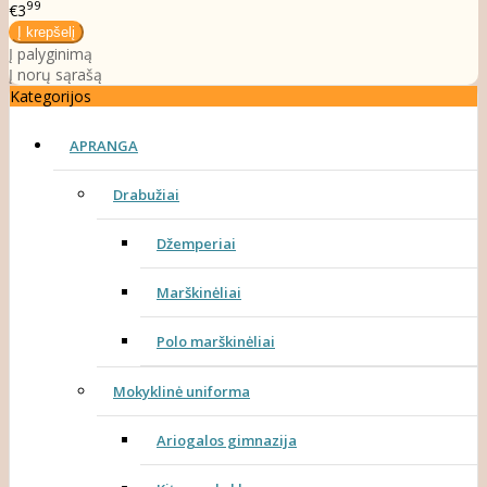
99
€3
Į palyginimą
Į norų sąrašą
Kategorijos
APRANGA
Drabužiai
Džemperiai
Marškinėliai
Polo marškinėliai
Mokyklinė uniforma
Ariogalos gimnazija