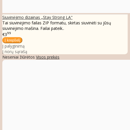
Siuvinėjimo dizainas „Stay Strong LA"
Tai siuvinėjimo failas ZIP formatu, skirtas siuvinėti su jūsų
siuvinėjimo mašina. Failai pateik..
99
€3
Į palyginimą
Į norų sąrašą
Neseniai žiūrėtos
Visos prekės