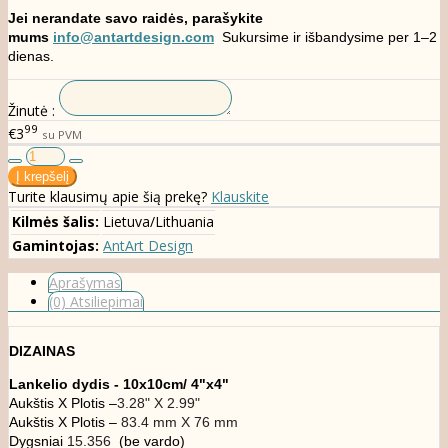
Jei nerandate savo raidės, parašykite
mums
info@antartdesign.com
Sukursime ir išbandysime per 1–2
dienas.
Žinutė :
99
€3
su PVM
Turite klausimų apie šią prekę?
Klauskite
Kilmės šalis:
Lietuva/Lithuania
Gamintojas:
AntArt Design
Aprašymas
(0) Atsiliepimai
DIZAINAS
Lankelio dydis -
10x10cm/ 4"x4"
Aukštis X Plotis –
3.28" X 2.99"
Aukštis X Plotis –
83.4 mm X 76 mm
Dygsniai
15.356
(be vardo)