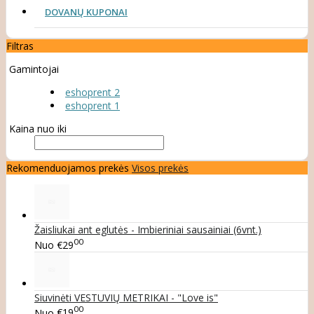
DOVANŲ KUPONAI
Filtras
Gamintojai
eshoprent 2
eshoprent 1
Kaina nuo iki
Rekomenduojamos prekės
Visos prekės
Žaisliukai ant eglutės - Imbieriniai sausainiai (6vnt.)
00
Nuo
€29
Siuvinėti VESTUVIŲ METRIKAI - "Love is"
00
Nuo
€19