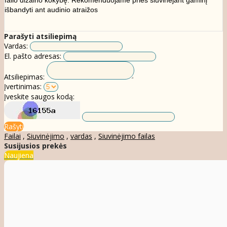
išbandyti ant audinio atraižos
Parašyti atsiliepimą
Vardas:
El. pašto adresas:
Atsiliepimas:
Įvertinimas:
Įveskite saugos kodą:
Rašyti
Failai
,
Siuvinėjimo
,
vardas
,
Siuvinėjimo failas
Susijusios prekės
Naujiena