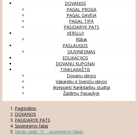
DOVANOS
PAGAL PROGĄ
PAGAL GAVĖJĄ
PAGAL TIPĄ
PASIDARYK PATS
VERSLUI
Rūbai
PASLAUGOS
SIUVINĖJIMAS
EDUKACIJOS
DOVANŲ KUPONAI
TINKLARAŠTIS
Dovanų idėjos
Vakarėlių ir švenčių idėjos
Įkvepianti Rankdarbių studija
Žaidimų Pasaulyje
Pagrindinis
DOVANOS
PASIDARYK PATS
Siuvinėjimo failai
Vardo raidė "S" - siuvinėjimo failas