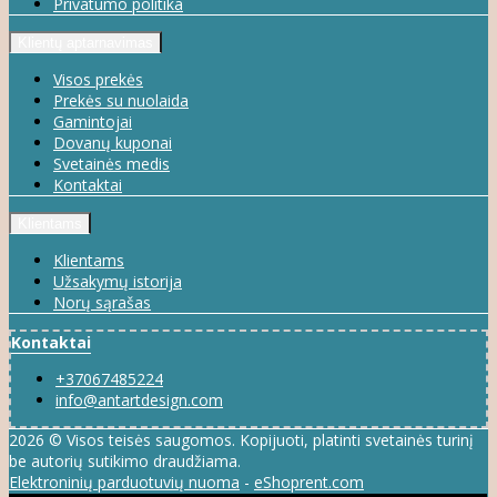
Privatumo politika
Klientų aptarnavimas
Visos prekės
Prekės su nuolaida
Gamintojai
Dovanų kuponai
Svetainės medis
Kontaktai
Klientams
Klientams
Užsakymų istorija
Norų sąrašas
Kontaktai
+37067485224
info@antartdesign.com
2026 © Visos teisės saugomos. Kopijuoti, platinti svetainės turinį
be autorių sutikimo draudžiama.
Elektroninių parduotuvių nuoma
-
eShoprent.com