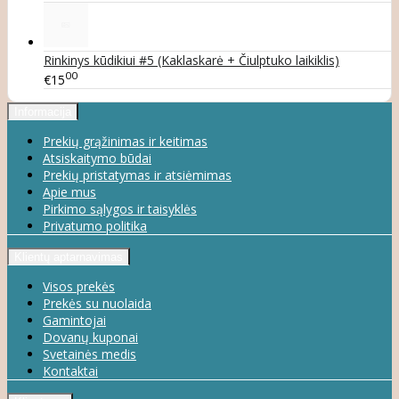
Rinkinys kūdikiui #5 (Kaklaskarė + Čiulptuko laikiklis)
00
€15
Informacija
Prekių grąžinimas ir keitimas
Atsiskaitymo būdai
Prekių pristatymas ir atsiėmimas
Apie mus
Pirkimo sąlygos ir taisyklės
Privatumo politika
Klientų aptarnavimas
Visos prekės
Prekės su nuolaida
Gamintojai
Dovanų kuponai
Svetainės medis
Kontaktai