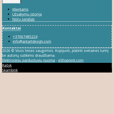
Klientams
Klientams
Užsakymų istorija
Norų sąrašas
Kontaktai
+37067485224
info@antartdesign.com
2026 © Visos teisės saugomos. Kopijuoti, platinti svetainės turinį
be autorių sutikimo draudžiama.
Elektroninių parduotuvių nuoma
-
eShoprent.com
Rašyk
Skambink