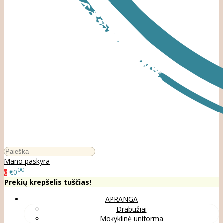
Mano paskyra
00
€0
0
Prekių krepšelis tuščias!
APRANGA
Drabužiai
Mokyklinė uniforma