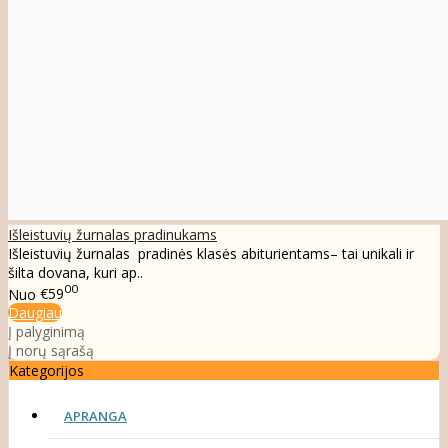
Išleistuvių žurnalas pradinukams
Išleistuvių žurnalas pradinės klasės abiturientams– tai unikali ir
šilta dovana, kuri ap..
00
Nuo
€59
Daugiau
Į palyginimą
Į norų sąrašą
Kategorijos
APRANGA