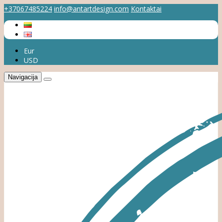
+37067485224
info@antartdesign.com
Kontaktai
Eur
USD
Navigacija