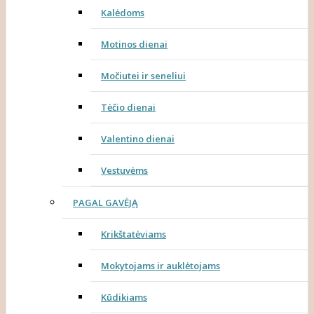
Kalėdoms
Motinos dienai
Močiutei ir seneliui
Tėčio dienai
Valentino dienai
Vestuvėms
PAGAL GAVĖJĄ
Krikštatėviams
Mokytojams ir auklėtojams
Kūdikiams