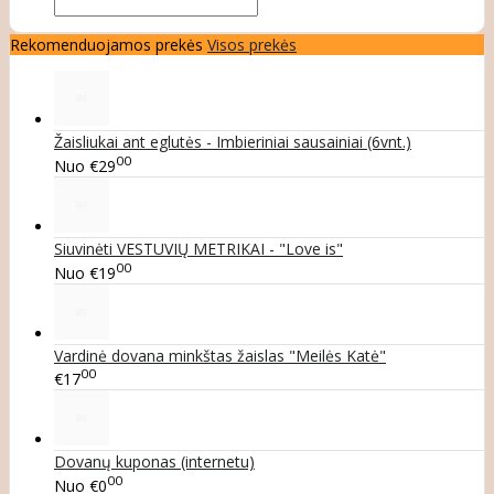
Rekomenduojamos prekės
Visos prekės
Žaisliukai ant eglutės - Imbieriniai sausainiai (6vnt.)
00
Nuo
€29
Siuvinėti VESTUVIŲ METRIKAI - "Love is"
00
Nuo
€19
Vardinė dovana minkštas žaislas "Meilės Katė"
00
€17
Dovanų kuponas (internetu)
00
Nuo
€0