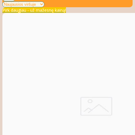
Pirk daugiau - už mažesnę kainą!