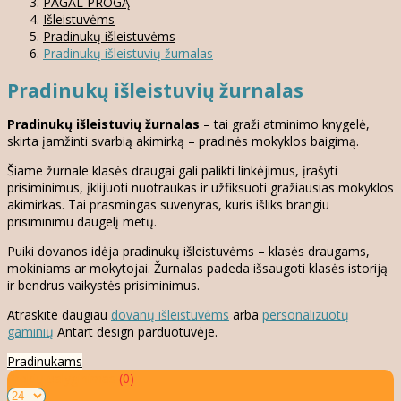
PAGAL PROGĄ
Išleistuvėms
Pradinukų išleistuvėms
Pradinukų išleistuvių žurnalas
Pradinukų išleistuvių žurnalas
Pradinukų išleistuvių žurnalas
– tai graži atminimo knygelė,
skirta įamžinti svarbią akimirką – pradinės mokyklos baigimą.
Šiame žurnale klasės draugai gali palikti linkėjimus, įrašyti
prisiminimus, įklijuoti nuotraukas ir užfiksuoti gražiausias mokyklos
akimirkas. Tai prasmingas suvenyras, kuris išliks brangiu
prisiminimu daugelį metų.
Puiki dovanos idėja pradinukų išleistuvėms – klasės draugams,
mokiniams ar mokytojai. Žurnalas padeda išsaugoti klasės istoriją
ir bendrus vaikystės prisiminimus.
Atraskite daugiau
dovanų išleistuvėms
arba
personalizuotų
gaminių
Antart design parduotuvėje.
Pradinukams
Prekių palyginimas
(0)