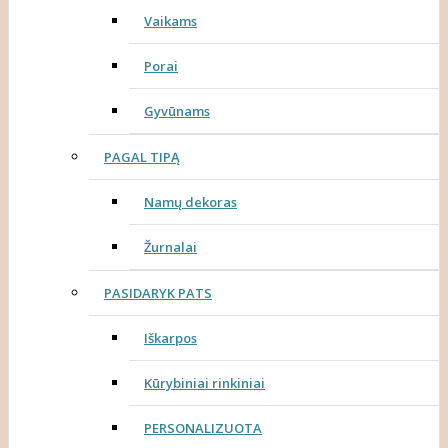
Vaikams
Porai
Gyvūnams
PAGAL TIPĄ
Namų dekoras
Žurnalai
PASIDARYK PATS
Iškarpos
Kūrybiniai rinkiniai
PERSONALIZUOTA