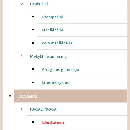
Drabužiai
Džemperiai
Marškinėliai
Polo marškinėliai
Mokyklinė uniforma
Ariogalos gimnazija
Kitos mokyklos
DOVANOS
PAGAL PROGĄ
Išleistuvėms