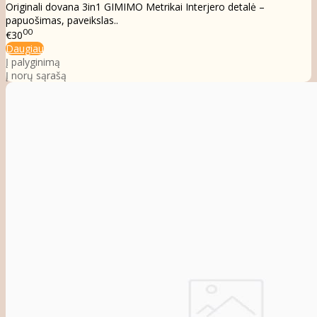
Originali dovana 3in1 GIMIMO Metrikai Interjero detalė –
papuošimas, paveikslas..
00
€30
Daugiau
Į palyginimą
Į norų sąrašą