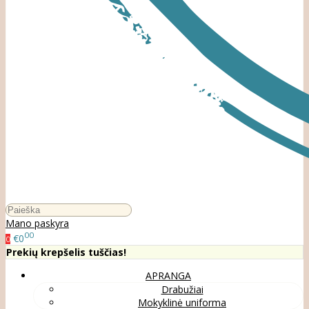
Mano paskyra
00
€0
0
Prekių krepšelis tuščias!
APRANGA
Drabužiai
Mokyklinė uniforma