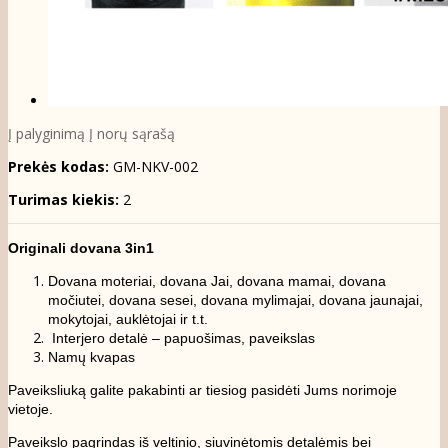
Į palyginimą
Į norų sąrašą
Prekės kodas:
GM-NKV-002
Turimas kiekis:
2
Originali dovana 3in1
Dovana moteriai, dovana Jai, dovana mamai, dovana
močiutei, dovana sesei, dovana mylimajai, dovana jaunajai,
mokytojai, auklėtojai ir t.t.
Interjero detalė – papuošimas, paveikslas
Namų kvapas
Paveiksliuką galite pakabinti ar tiesiog pasidėti Jums norimoje
vietoje.
Paveikslo pagrindas iš veltinio, siuvinėtomis detalėmis bei