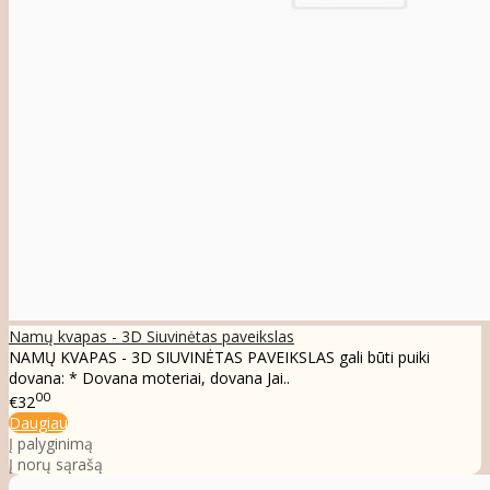
Namų kvapas - 3D Siuvinėtas paveikslas
NAMŲ KVAPAS - 3D SIUVINĖTAS PAVEIKSLAS gali būti puiki
dovana: * Dovana moteriai, dovana Jai..
00
€32
Daugiau
Į palyginimą
Į norų sąrašą