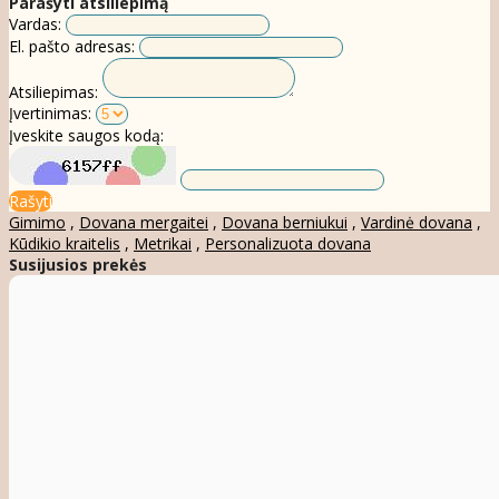
Parašyti atsiliepimą
Vardas:
El. pašto adresas:
Atsiliepimas:
Įvertinimas:
Įveskite saugos kodą:
Rašyti
Gimimo
,
Dovana mergaitei
,
Dovana berniukui
,
Vardinė dovana
,
Kūdikio kraitelis
,
Metrikai
,
Personalizuota dovana
Susijusios prekės