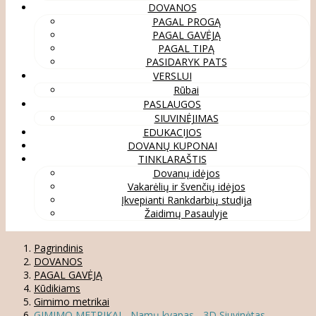
DOVANOS
PAGAL PROGĄ
PAGAL GAVĖJĄ
PAGAL TIPĄ
PASIDARYK PATS
VERSLUI
Rūbai
PASLAUGOS
SIUVINĖJIMAS
EDUKACIJOS
DOVANŲ KUPONAI
TINKLARAŠTIS
Dovanų idėjos
Vakarėlių ir švenčių idėjos
Įkvepianti Rankdarbių studija
Žaidimų Pasaulyje
Pagrindinis
DOVANOS
PAGAL GAVĖJĄ
Kūdikiams
Gimimo metrikai
GIMIMO METRIKAI - Namų kvapas - 3D Siuvinėtas