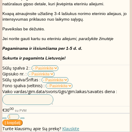
natūralaus gipso detale, kuri įkvėpinta eteriniu aliejumi.
Kvapą atnaujinsite užlašinę 3-4 lašiukus norimo eterinio aliejaus, jo
intensyvumas priklauso nuo laikymo sąlygų.
Paveikslas be dėžutės.
Jei norite gauti kartu su
eteriniu aliejumi, parašykite žinutėje
Pagaminama ir išsiunčiama per 1-5 d. d.
Sukurta ir pagaminta Lietuvoje!
Siūlų spalva 2 :
Gipsiuko nr. :
Siūlų spalva/Šriftas :
Fono spalva (veltinis) :
Vaiko vardas/gim.data/svoris/ūgis/gim.laikas/savaitės diena :
00
€30
su PVM
Turite klausimų apie šią prekę?
Klauskite