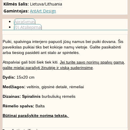
Kilmės šalis:
Lietuva/Lithuania
Gamintojas:
AntArt Design
Aprašymas
(0) Atsiliepimai
Puiki, spalvinga interjero papuoš jūsų namus bei puiki dovana. Šis
paveikslas puikiai tiks bet kokioje namų vietoje. Galite pasikabinti
arba tiesiog pasidėti ant stalo ar spintelės.
Atspalviai gali būti šiek tiek kiti.
Jei turite savo norimų spalvų gamą,
galite mielai parašyti žinutėje ir viską suderinsime
.
Dydis:
15x20 cm
Medžiagos:
veltinis, gipsinė detalė, rėmeliai
Dizainas:
Spiralinis
burbuliukų rėmelis
Rėmelio spalva:
Balta
Būtinai parašykite norimą tekstą.