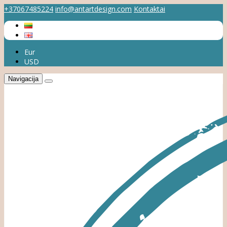
+37067485224
info@antartdesign.com
Kontaktai
Eur
USD
Navigacija