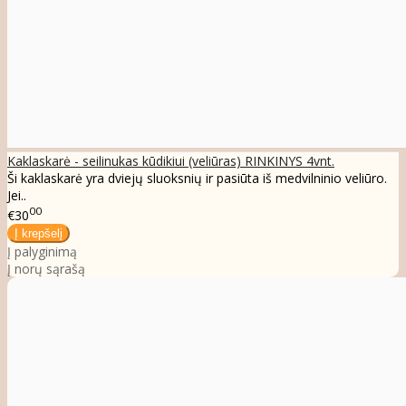
Kaklaskarė - seilinukas kūdikiui (veliūras) RINKINYS 4vnt.
Ši kaklaskarė yra dviejų sluoksnių ir pasiūta iš medvilninio veliūro.
Jei..
00
€30
Į palyginimą
Į norų sąrašą