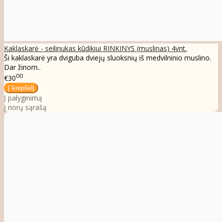
Kaklaskarė - seilinukas kūdikiui RINKINYS (muslinas) 4vnt.
Ši kaklaskarė yra dviguba dviejų sluoksnių iš medvilninio muslino.
Dar žinom..
00
€30
Į palyginimą
Į norų sąrašą