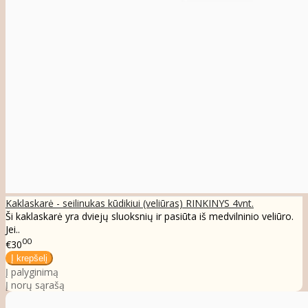
Kaklaskarė - seilinukas kūdikiui (veliūras) RINKINYS 4vnt.
Ši kaklaskarė yra dviejų sluoksnių ir pasiūta iš medvilninio veliūro.
Jei..
00
€30
Į palyginimą
Į norų sąrašą