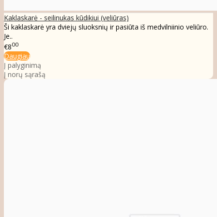
Kaklaskarė - seilinukas kūdikiui (veliūras)
Ši kaklaskarė yra dviejų sluoksnių ir pasiūta iš medvilniinio veliūro.
Je..
00
€8
Daugiau
Į palyginimą
Į norų sąrašą