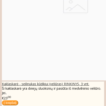
Kaklaskarė - seilinukas kūdikiui (veliūras) RINKINYS, 3 vnt.
Ši kaklaskarė yra dviejų sluoksnių ir pasiūta iš medvilninio veliūro.
Jei..
00
€23