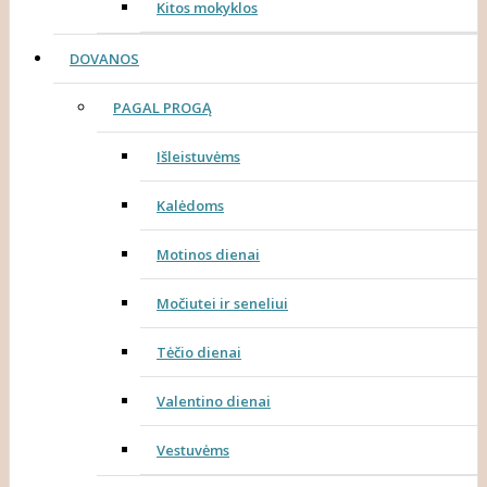
Kitos mokyklos
DOVANOS
PAGAL PROGĄ
Išleistuvėms
Kalėdoms
Motinos dienai
Močiutei ir seneliui
Tėčio dienai
Valentino dienai
Vestuvėms