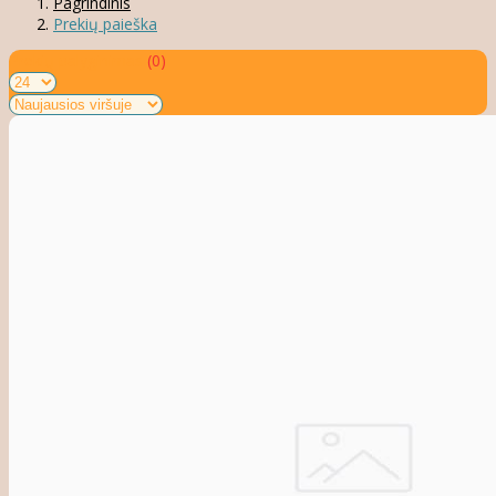
Pagrindinis
Prekių paieška
Prekių palyginimas
(0)