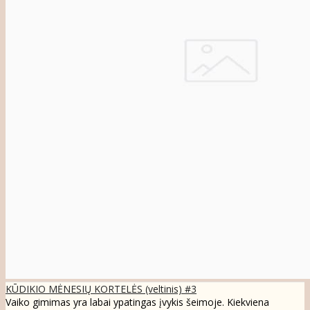
KŪDIKIO MĖNESIŲ KORTELĖS (veltinis) #3
Vaiko gimimas yra labai ypatingas įvykis šeimoje. Kiekviena