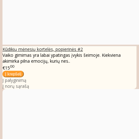
Kūdikių mėnesių kortelės, popierinės #2
Vaiko gimimas yra labai ypatingas įvykis šeimoje. Kiekviena
akimirka pilna emocijų, kurių nes..
00
€15
Į palyginimą
Į norų sąrašą