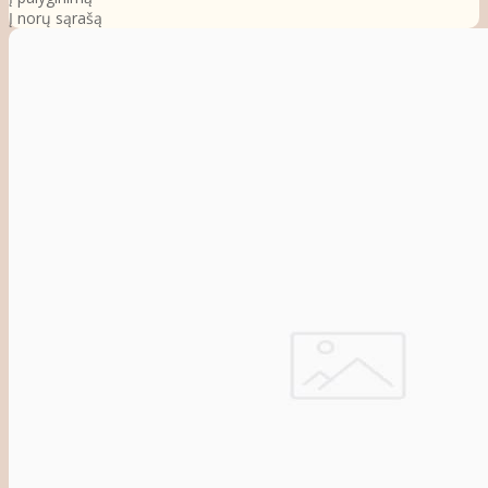
Į norų sąrašą