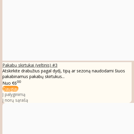
Pakabų skirtukai (veltinis) #3
Atskirkite drabužius pagal dydį, tipą ar sezoną naudodami šiuos
pakabinamus pakabų skirtukus...
00
Nuo
€6
Daugiau
Į palyginimą
Į norų sąrašą