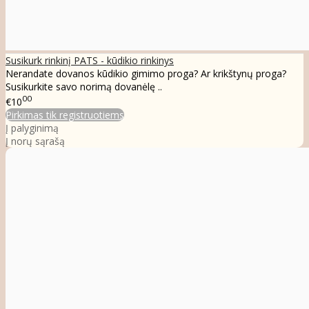
Susikurk rinkinį PATS - kūdikio rinkinys
Nerandate dovanos kūdikio gimimo proga? Ar krikštynų proga?
Susikurkite savo norimą dovanėlę ..
00
€10
Pirkimas tik registruotiems
Į palyginimą
Į norų sąrašą