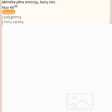
akimirka pilna emocijų, kurių nes..
00
Nuo
€6
Daugiau
Į palyginimą
Į norų sąrašą