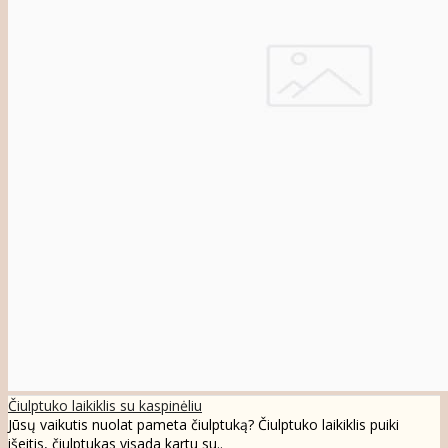
Čiulptuko laikiklis su kaspinėliu
Jūsų vaikutis nuolat pameta čiulptuką? Čiulptuko laikiklis puiki
išeitis, čiulptukas visada kartu su..