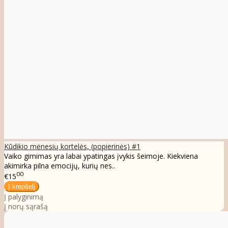
Kūdikio mėnesių kortelės, (popierinės) #1
Vaiko gimimas yra labai ypatingas įvykis šeimoje. Kiekviena
akimirka pilna emocijų, kurių nes..
00
€15
Į palyginimą
Į norų sąrašą