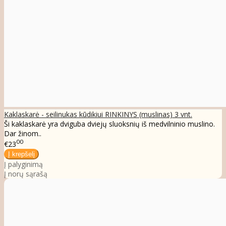
Kaklaskarė - seilinukas kūdikiui RINKINYS (muslinas) 3 vnt.
Ši kaklaskarė yra dviguba dviejų sluoksnių iš medvilninio muslino.
Dar žinom..
00
€23
Į palyginimą
Į norų sąrašą