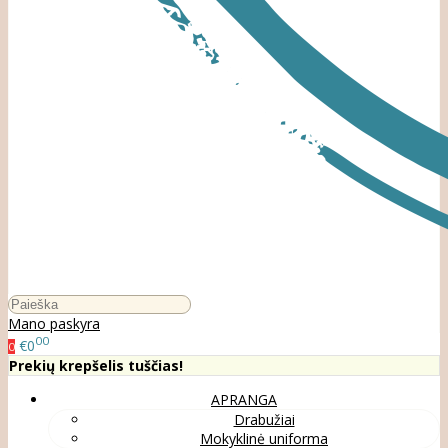
Mano paskyra
00
€0
0
Prekių krepšelis tuščias!
APRANGA
Drabužiai
Mokyklinė uniforma