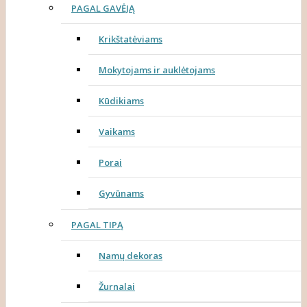
PAGAL GAVĖJĄ
Krikštatėviams
Mokytojams ir auklėtojams
Kūdikiams
Vaikams
Porai
Gyvūnams
PAGAL TIPĄ
Namų dekoras
Žurnalai