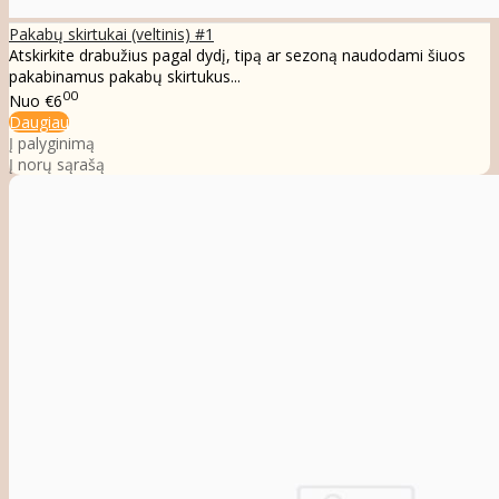
Pakabų skirtukai (veltinis) #1
Atskirkite drabužius pagal dydį, tipą ar sezoną naudodami šiuos
pakabinamus pakabų skirtukus...
00
Nuo
€6
Daugiau
Į palyginimą
Į norų sąrašą