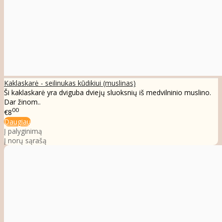
Kaklaskarė - seilinukas kūdikiui (muslinas)
Ši kaklaskarė yra dviguba dviejų sluoksnių iš medvilninio muslino.
Dar žinom..
00
€8
Daugiau
Į palyginimą
Į norų sąrašą