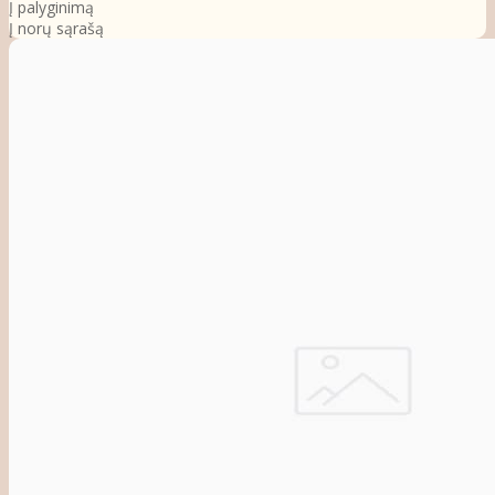
Į palyginimą
Į norų sąrašą