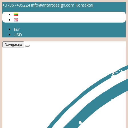
+37067485224
info@antartdesign.com
Kontaktai
Eur
USD
Navigacija