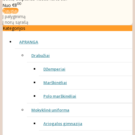
00
Nuo
€8
Daugiau
Į palyginimą
Į norų sąrašą
Kategorijos
APRANGA
Drabužiai
Džemperiai
Marškinėliai
Polo marškinėliai
Mokyklinė uniforma
Ariogalos gimnazija