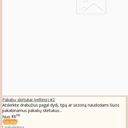
Pakabų skirtukai (veltinis) #2
Atskirkite drabužius pagal dydį, tipą ar sezoną naudodami šiuos
pakabinamus pakabų skirtukus...
00
Nuo
€6
Daugiau
Į palyginimą