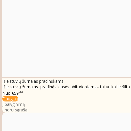
Išleistuvių žurnalas pradinukams
Išleistuvių žurnalas pradinės klasės abiturientams– tai unikali ir šilta
00
Nuo
€59
Daugiau
Į palyginimą
Į norų sąrašą