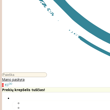
Mano paskyra
00
€0
0
Prekių krepšelis tuščias!