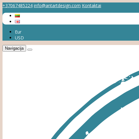
+37067485224
info@antartdesign.com
Kontaktai
Eur
USD
Navigacija