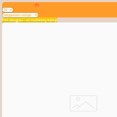
Prekių palyginimas
(0)
Pirk daugiau - už mažesnę kainą!