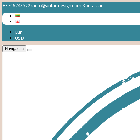
+37067485224
info@antartdesign.com
Kontaktai
Eur
USD
Navigacija