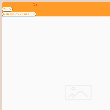
Prekių palyginimas
(0)