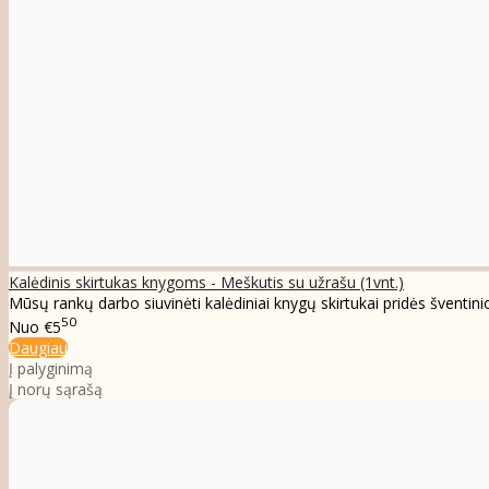
Kalėdinis skirtukas knygoms - Meškutis su užrašu (1vnt.)
Mūsų rankų darbo siuvinėti kalėdiniai knygų skirtukai pridės šventin
50
Nuo
€5
Daugiau
Į palyginimą
Į norų sąrašą