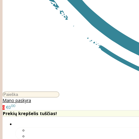
Mano paskyra
00
€0
0
Prekių krepšelis tuščias!