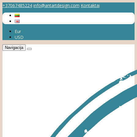
+37067485224
info@antartdesign.com
Kontaktai
Eur
USD
Navigacija