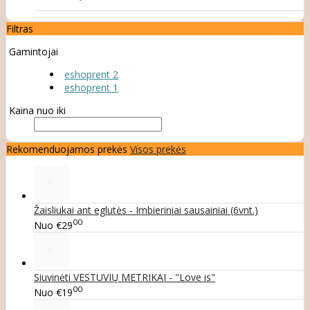
Filtras
Gamintojai
eshoprent 2
eshoprent 1
Kaina nuo iki
Rekomenduojamos prekės
Visos prekės
Žaisliukai ant eglutės - Imbieriniai sausainiai (6vnt.)
00
Nuo
€29
Siuvinėti VESTUVIŲ METRIKAI - "Love is"
00
Nuo
€19