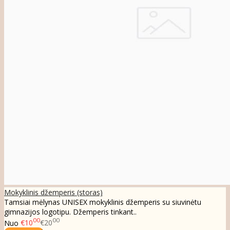
Mokyklinis džemperis (storas)
Tamsiai mėlynas UNISEX mokyklinis džemperis su siuvinėtu
gimnazijos logotipu. Džemperis tinkant..
00
00
Nuo
€10
€20