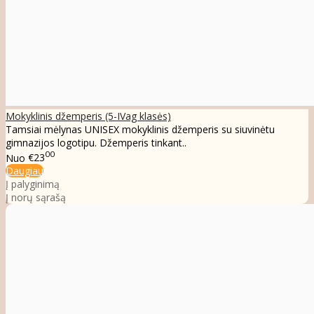
Mokyklinis džemperis (5-IVag klasės)
Tamsiai mėlynas UNISEX mokyklinis džemperis su siuvinėtu
gimnazijos logotipu. Džemperis tinkant..
00
Nuo
€23
Daugiau
Į palyginimą
Į norų sąrašą