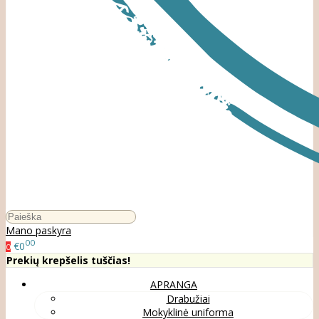
Mano paskyra
00
€0
0
Prekių krepšelis tuščias!
APRANGA
Drabužiai
Mokyklinė uniforma