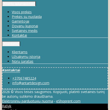
Klientų aptarnavimas
Visos prekės
Prekės su nuolaida
Gamintojai
Dovanų kuponai
Svetainės medis
Kontaktai
Klientams
Klientams
Užsakymų istorija
Norų sąrašas
Kontaktai
+37067485224
info@antartdesign.com
2026 © Visos teisės saugomos. Kopijuoti, platinti svetainės turinį
be autorių sutikimo draudžiama.
Elektroninių parduotuvių nuoma
-
eShoprent.com
Rašyk