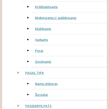
Krikštatėviams
Mokytojams ir auklėtojams
Kūdikiams
Vaikams
Porai
Gyvūnams
PAGAL TIPĄ
Namų dekoras
Žurnalai
PASIDARYK PATS