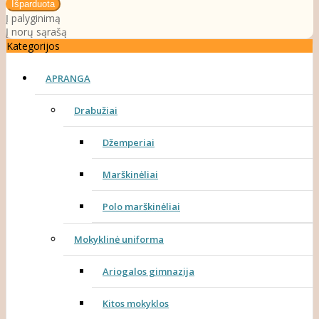
Į palyginimą
Į norų sąrašą
Kategorijos
APRANGA
Drabužiai
Džemperiai
Marškinėliai
Polo marškinėliai
Mokyklinė uniforma
Ariogalos gimnazija
Kitos mokyklos