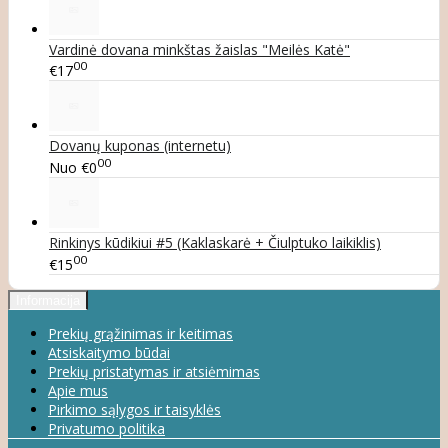
Vardinė dovana minkštas žaislas "Meilės Katė"
00
€17
Dovanų kuponas (internetu)
00
Nuo
€0
Rinkinys kūdikiui #5 (Kaklaskarė + Čiulptuko laikiklis)
00
€15
Informacija
Prekių grąžinimas ir keitimas
Atsiskaitymo būdai
Prekių pristatymas ir atsiėmimas
Apie mus
Pirkimo sąlygos ir taisyklės
Privatumo politika