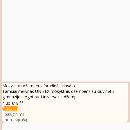
Mokyklinis džemperis (pradinės klasės)
Tamsiai mėlynas UNISEX mokyklinis džemperis su siuvinėtu
gimnazijos logotipu. Universalus džemp..
00
Nuo
€18
Daugiau
Į palyginimą
Į norų sąrašą