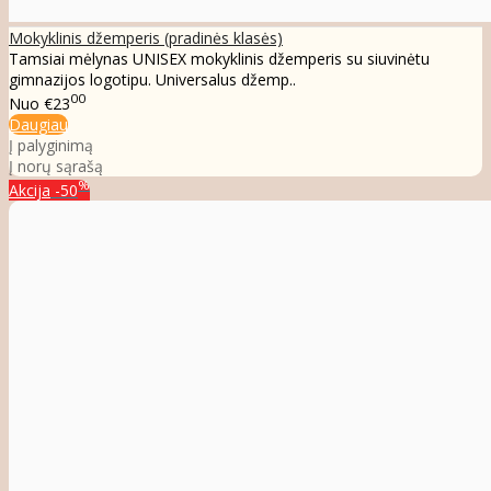
Mokyklinis džemperis (pradinės klasės)
Tamsiai mėlynas UNISEX mokyklinis džemperis su siuvinėtu
gimnazijos logotipu. Universalus džemp..
00
Nuo
€23
Daugiau
Į palyginimą
Į norų sąrašą
%
Akcija
-50