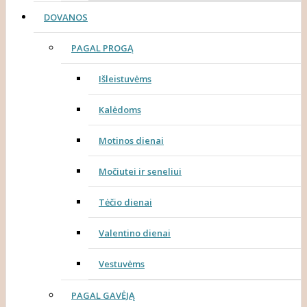
DOVANOS
PAGAL PROGĄ
Išleistuvėms
Kalėdoms
Motinos dienai
Močiutei ir seneliui
Tėčio dienai
Valentino dienai
Vestuvėms
PAGAL GAVĖJĄ